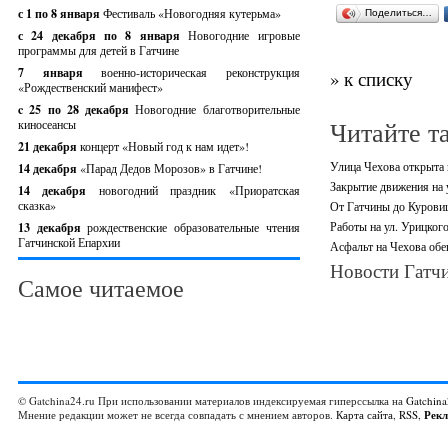
с 1 по 8 января
Фестиваль «Новогодняя кутерьма»
Поделиться…
с 24 декабря по 8 января
Новогодние игровые
программы для детей в Гатчине
7 января
военно-историческая реконструкция
» к списку
«Рождественский манифест»
c 25 по 28 декабря
Новогодние благотворительные
Читайте т
киносеансы
21 декабря
концерт «Новый год к нам идет»!
Улица Чехова открыта 
14 декабря
«Парад Дедов Морозов» в Гатчине!
Закрытие движения на 
14 декабря
новогодний праздник «Приоратская
сказка»
От Гатчины до Куровиц
Работы на ул. Урицког
13 декабря
рождественские образовательные чтения
Гатчинской Епархии
Асфальт на Чехова обе
Новости Гатчи
Самое читаемое
© Gatchina24.ru При использовании материалов индексируемая гиперссылка на
Gatchina
Мнение редакции может не всегда совпадать с мнением авторов.
Карта сайта
,
RSS
,
Рек