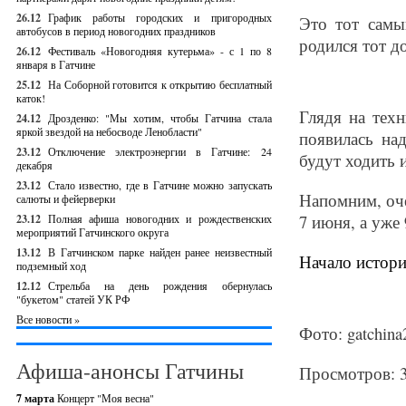
26.12
График работы городских и пригородных
Это тот самы
автобусов в период новогодних праздников
родился тот д
26.12
Фестиваль «Новогодняя кутерьма» - с 1 по 8
января в Гатчине
25.12
На Соборной готовится к открытию бесплатный
каток!
Глядя на техн
24.12
Дрозденко: "Мы хотим, чтобы Гатчина стала
яркой звездой на небосводе Ленобласти"
появилась на
23.12
Отключение электроэнергии в Гатчине: 24
будут ходить 
декабря
23.12
Стало известно, где в Гатчине можно запускать
Напомним, оч
салюты и фейерверки
7 июня, а уже
23.12
Полная афиша новогодних и рождественских
мероприятий Гатчинского округа
13.12
В Гатчинском парке найден ранее неизвестный
Начало истори
подземный ход
12.12
Стрельба на день рождения обернулась
"букетом" статей УК РФ
Все новости »
Фото: gatchina
Афиша-анонсы Гатчины
Просмотров: 
7 марта
Концерт "Моя весна"