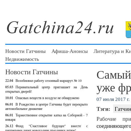
Новости Гатчины
Афиша-Анонсы
Литература и К
Недвижимость
Самый 
Новости Гатчины
22.04
Возобновил работу сезонный маршрут № 10
уже фр
05.03
Перинатальный центр приглашает на День
открытых дверей!
10.01
Опасных веществ в воздухе не обнаружено
07 июля 2017 г.
06.01
В Рождество в центре Гатчины будет перекрыто
Тэги:
Гатчин
автомобильное движение
06.01
Торжественное открытие катка на Соборной - 7
Рабочие при
января
соединяющего 
26.12
Фонд "Счастливое будущее" вместе с
партнерами дарят новогодние праздники детям!