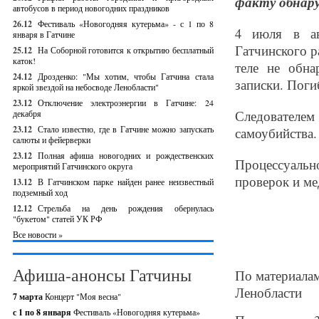
факту обнар
автобусов в период новогодних праздников
26.12
Фестиваль «Новогодняя кутерьма» - с 1 по 8
4 июля в ав
января в Гатчине
Гатчинского 
25.12
На Соборной готовится к открытию бесплатный
каток!
теле не обна
24.12
Дрозденко: "Мы хотим, чтобы Гатчина стала
записки. Пог
яркой звездой на небосводе Ленобласти"
23.12
Отключение электроэнергии в Гатчине: 24
Следовател
декабря
23.12
Стало известно, где в Гатчине можно запускать
самоубийства.
салюты и фейерверки
23.12
Полная афиша новогодних и рождественских
Процессуальн
мероприятий Гатчинского округа
проверок и ме
13.12
В Гатчинском парке найден ранее неизвестный
подземный ход
12.12
Стрельба на день рождения обернулась
"букетом" статей УК РФ
Все новости »
Афиша-анонсы Гатчины
По материалам
Ленобласти
7 марта
Концерт "Моя весна"
с 1 по 8 января
Фестиваль «Новогодняя кутерьма»