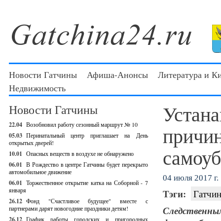
Новости Гатчины
Афиша-Анонсы
Литература и К
Недвижимость
Устана
Новости Гатчины
22.04
Возобновил работу сезонный маршрут № 10
причи
05.03
Перинатальный центр приглашает на День
открытых дверей!
самоуб
10.01
Опасных веществ в воздухе не обнаружено
06.01
В Рождество в центре Гатчины будет перекрыто
автомобильное движение
04 июля 2017 г.
06.01
Торжественное открытие катка на Соборной - 7
января
Тэги:
Гатчин
26.12
Фонд "Счастливое будущее" вместе с
партнерами дарят новогодние праздники детям!
Следственны
26.12
График работы городских и пригородных