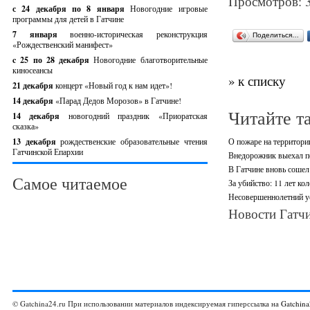
Просмотров: 
с 24 декабря по 8 января
Новогодние игровые
программы для детей в Гатчине
7 января
военно-историческая реконструкция
Поделиться…
«Рождественский манифест»
c 25 по 28 декабря
Новогодние благотворительные
киносеансы
» к списку
21 декабря
концерт «Новый год к нам идет»!
14 декабря
«Парад Дедов Морозов» в Гатчине!
Читайте т
14 декабря
новогодний праздник «Приоратская
сказка»
13 декабря
рождественские образовательные чтения
О пожаре на территори
Гатчинской Епархии
Внедорожник выехал по
В Гатчине вновь сошел 
Самое читаемое
За убийство: 11 лет ко
Несовершеннолетний ус
Новости Гатчи
© Gatchina24.ru При использовании материалов индексируемая гиперссылка на
Gatchina