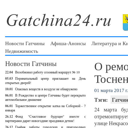
Новости Гатчины
Афиша-Анонсы
Литература и К
Недвижимость
О ремо
Новости Гатчины
22.04
Возобновил работу сезонный маршрут № 10
Тоснен
05.03
Перинатальный центр приглашает на День
открытых дверей!
10.01
Опасных веществ в воздухе не обнаружено
01 марта 2017 г.
06.01
В Рождество в центре Гатчины будет перекрыто
Тэги:
Гатчин
автомобильное движение
06.01
Торжественное открытие катка на Соборной - 7
24 марта бу
января
отремонтируе
26.12
Фонд "Счастливое будущее" вместе с
партнерами дарят новогодние праздники детям!
улице Некрасо
26.12
График работы городских и пригородных