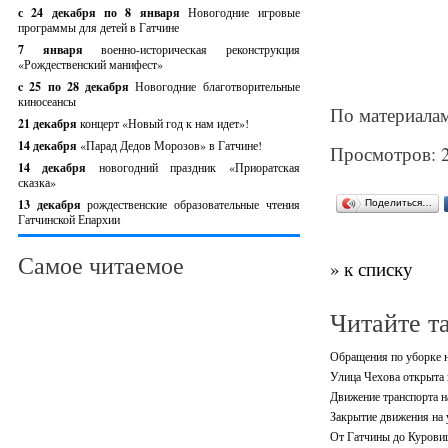
с 24 декабря по 8 января
Новогодние игровые
программы для детей в Гатчине
7 января
военно-историческая реконструкция
«Рождественский манифест»
c 25 по 28 декабря
Новогодние благотворительные
киносеансы
По материалам 
21 декабря
концерт «Новый год к нам идет»!
14 декабря
«Парад Дедов Морозов» в Гатчине!
Просмотров: 
14 декабря
новогодний праздник «Приоратская
сказка»
13 декабря
рождественские образовательные чтения
Поделиться…
Гатчинской Епархии
Самое читаемое
» к списку
Читайте т
Обращения по уборке н
Улица Чехова открыта 
Движение транспорта н
Закрытие движения на 
От Гатчины до Куровиц