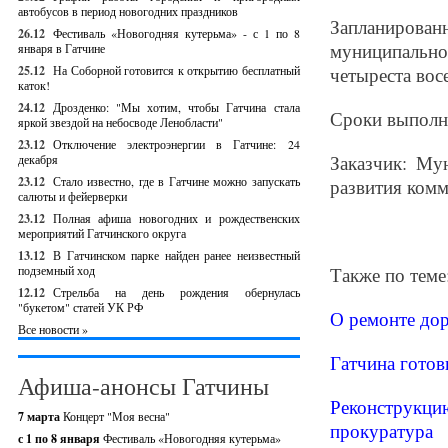
автобусов в период новогодних праздников
Запланирован
26.12
Фестиваль «Новогодняя кутерьма» - с 1 по 8
муниципальн
января в Гатчине
25.12
На Соборной готовится к открытию бесплатный
четыреста вос
каток!
24.12
Дрозденко: "Мы хотим, чтобы Гатчина стала
Сроки выполне
яркой звездой на небосводе Ленобласти"
23.12
Отключение электроэнергии в Гатчине: 24
Заказчик: Му
декабря
23.12
Стало известно, где в Гатчине можно запускать
развития комм
салюты и фейерверки
23.12
Полная афиша новогодних и рождественских
мероприятий Гатчинского округа
13.12
В Гатчинском парке найден ранее неизвестный
подземный ход
Также по теме
12.12
Стрельба на день рождения обернулась
"букетом" статей УК РФ
О ремонте до
Все новости »
Гатчина готов
Афиша-анонсы Гатчины
Реконструкци
7 марта
Концерт "Моя весна"
прокуратура
с 1 по 8 января
Фестиваль «Новогодняя кутерьма»