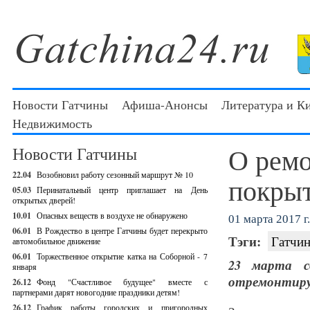
Новости Гатчины
Афиша-Анонсы
Литература и К
Недвижимость
О ремо
Новости Гатчины
22.04
Возобновил работу сезонный маршрут № 10
покрыт
05.03
Перинатальный центр приглашает на День
открытых дверей!
10.01
Опасных веществ в воздухе не обнаружено
01 марта 2017 г.
06.01
В Рождество в центре Гатчины будет перекрыто
Тэги:
Гатчин
автомобильное движение
06.01
Торжественное открытие катка на Соборной - 7
23 марта с
января
отремонтиру
26.12
Фонд "Счастливое будущее" вместе с
партнерами дарят новогодние праздники детям!
26.12
График работы городских и пригородных