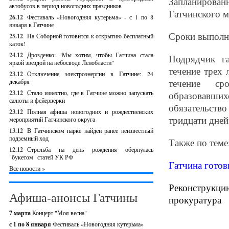
Запланирован
автобусов в период новогодних праздников
Гатчинского м
26.12
Фестиваль «Новогодняя кутерьма» - с 1 по 8
января в Гатчине
Сроки выполне
25.12
На Соборной готовится к открытию бесплатный
каток!
24.12
Дрозденко: "Мы хотим, чтобы Гатчина стала
Подрядчик г
яркой звездой на небосводе Ленобласти"
течение трех 
23.12
Отключение электроэнергии в Гатчине: 24
течение сро
декабря
23.12
Стало известно, где в Гатчине можно запускать
образовавш
салюты и фейерверки
обязательств
23.12
Полная афиша новогодних и рождественских
тридцати дней
мероприятий Гатчинского округа
13.12
В Гатчинском парке найден ранее неизвестный
подземный ход
Также по теме
12.12
Стрельба на день рождения обернулась
"букетом" статей УК РФ
Гатчина готов
Все новости »
Реконструкци
Афиша-анонсы Гатчины
прокуратура
7 марта
Концерт "Моя весна"
с 1 по 8 января
Фестиваль «Новогодняя кутерьма»