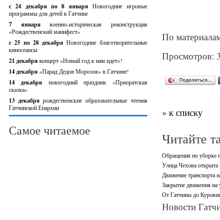
с 24 декабря по 8 января
Новогодние игровые
программы для детей в Гатчине
7 января
военно-историческая реконструкция
«Рождественский манифест»
По материалам 
c 25 по 28 декабря
Новогодние благотворительные
киносеансы
Просмотров: 
21 декабря
концерт «Новый год к нам идет»!
14 декабря
«Парад Дедов Морозов» в Гатчине!
Поделиться…
14 декабря
новогодний праздник «Приоратская
сказка»
13 декабря
рождественские образовательные чтения
Гатчинской Епархии
» к списку
Самое читаемое
Читайте т
Обращения по уборке н
Улица Чехова открыта 
Движение транспорта н
Закрытие движения на 
От Гатчины до Куровиц
Новости Гатчи