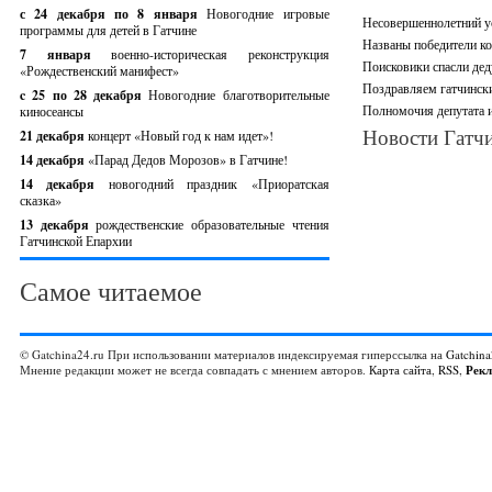
с 24 декабря по 8 января
Новогодние игровые
Несовершеннолетний ус
программы для детей в Гатчине
Названы победители ко
7 января
военно-историческая реконструкция
Поисковики спасли дед
«Рождественский манифест»
Поздравляем гатчински
c 25 по 28 декабря
Новогодние благотворительные
Полномочия депутата и
киносеансы
Новости Гатчи
21 декабря
концерт «Новый год к нам идет»!
14 декабря
«Парад Дедов Морозов» в Гатчине!
14 декабря
новогодний праздник «Приоратская
сказка»
13 декабря
рождественские образовательные чтения
Гатчинской Епархии
Самое читаемое
© Gatchina24.ru При использовании материалов индексируемая гиперссылка на
Gatchina
Мнение редакции может не всегда совпадать с мнением авторов.
Карта сайта
,
RSS
,
Рек