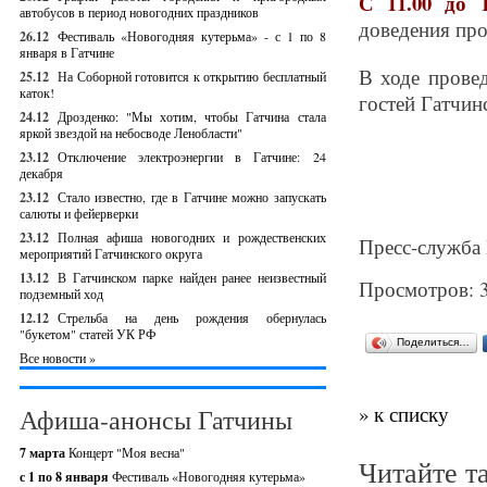
С 11.00 до 
автобусов в период новогодних праздников
доведения про
26.12
Фестиваль «Новогодняя кутерьма» - с 1 по 8
января в Гатчине
В ходе прове
25.12
На Соборной готовится к открытию бесплатный
каток!
гостей Гатчин
24.12
Дрозденко: "Мы хотим, чтобы Гатчина стала
яркой звездой на небосводе Ленобласти"
23.12
Отключение электроэнергии в Гатчине: 24
декабря
23.12
Стало известно, где в Гатчине можно запускать
салюты и фейерверки
23.12
Полная афиша новогодних и рождественских
Пресс-служба
мероприятий Гатчинского округа
13.12
В Гатчинском парке найден ранее неизвестный
Просмотров: 
подземный ход
12.12
Стрельба на день рождения обернулась
"букетом" статей УК РФ
Поделиться…
Все новости »
» к списку
Афиша-анонсы Гатчины
7 марта
Концерт "Моя весна"
Читайте т
с 1 по 8 января
Фестиваль «Новогодняя кутерьма»