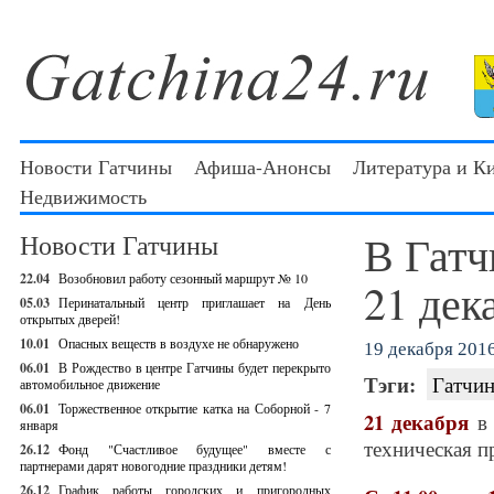
Новости Гатчины
Афиша-Анонсы
Литература и К
Недвижимость
В Гатч
Новости Гатчины
22.04
Возобновил работу сезонный маршрут № 10
21 дек
05.03
Перинатальный центр приглашает на День
открытых дверей!
10.01
Опасных веществ в воздухе не обнаружено
19 декабря 2016
06.01
В Рождество в центре Гатчины будет перекрыто
Тэги:
Гатчин
автомобильное движение
06.01
Торжественное открытие катка на Соборной - 7
21 декабря
в 
января
техническая 
26.12
Фонд "Счастливое будущее" вместе с
партнерами дарят новогодние праздники детям!
26.12
График работы городских и пригородных