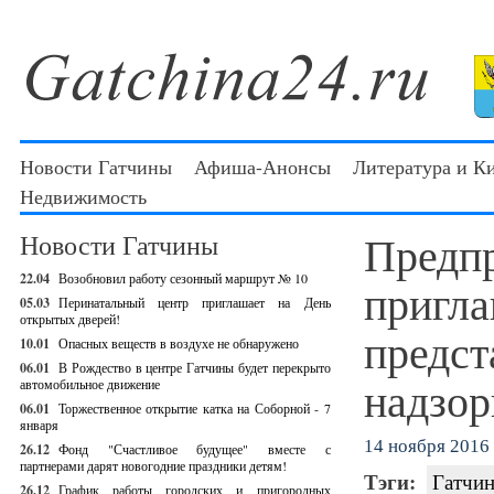
Новости Гатчины
Афиша-Анонсы
Литература и К
Недвижимость
Предп
Новости Гатчины
22.04
Возобновил работу сезонный маршрут № 10
пригла
05.03
Перинатальный центр приглашает на День
открытых дверей!
предст
10.01
Опасных веществ в воздухе не обнаружено
06.01
В Рождество в центре Гатчины будет перекрыто
надзор
автомобильное движение
06.01
Торжественное открытие катка на Соборной - 7
января
14 ноября 2016 
26.12
Фонд "Счастливое будущее" вместе с
партнерами дарят новогодние праздники детям!
Тэги:
Гатчин
26.12
График работы городских и пригородных