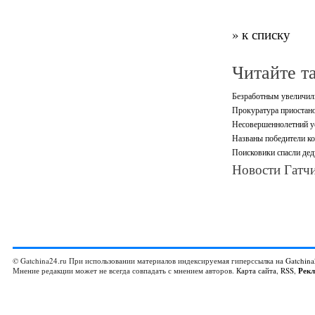
» к списку
Читайте т
Безработным увеличили
Прокуратура приостано
Несовершеннолетний ус
Названы победители ко
Поисковики спасли дед
Новости Гатчи
© Gatchina24.ru При использовании материалов индексируемая гиперссылка на
Gatchina
Мнение редакции может не всегда совпадать с мнением авторов.
Карта сайта
,
RSS
,
Рек