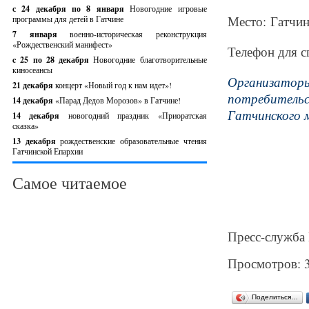
с 24 декабря по 8 января
Новогодние игровые
Место: Гатчина
программы для детей в Гатчине
7 января
военно-историческая реконструкция
«Рождественский манифест»
Телефон для спр
c 25 по 28 декабря
Новогодние благотворительные
киносеансы
Организатор
21 декабря
концерт «Новый год к нам идет»!
потребитель
14 декабря
«Парад Дедов Морозов» в Гатчине!
Гатчинского 
14 декабря
новогодний праздник «Приоратская
сказка»
13 декабря
рождественские образовательные чтения
Гатчинской Епархии
Самое читаемое
Пресс-служба
Просмотров: 
Поделиться…