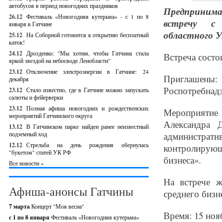
автобусов в период новогодних праздников
Предпринима
26.12
Фестиваль «Новогодняя кутерьма» - с 1 по 8
встречу с 
января в Гатчине
областного У
25.12
На Соборной готовится к открытию бесплатный
каток!
24.12
Дрозденко: "Мы хотим, чтобы Гатчина стала
Встреча состо
яркой звездой на небосводе Ленобласти"
23.12
Отключение электроэнергии в Гатчине: 24
Приглашены:
декабря
Роспотребнадз
23.12
Стало известно, где в Гатчине можно запускать
салюты и фейерверки
23.12
Полная афиша новогодних и рождественских
Мероприятие 
мероприятий Гатчинского округа
Александра 
13.12
В Гатчинском парке найден ранее неизвестный
подземный ход
администрат
12.12
Стрельба на день рождения обернулась
контролирую
"букетом" статей УК РФ
бизнеса».
Все новости »
На встрече ж
Афиша-анонсы Гатчины
среднего бизн
7 марта
Концерт "Моя весна"
Время: 15 нояб
с 1 по 8 января
Фестиваль «Новогодняя кутерьма»