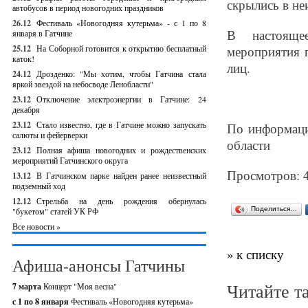
скрылись в не
автобусов в период новогодних праздников
26.12
Фестиваль «Новогодняя кутерьма» - с 1 по 8
В настоящее
января в Гатчине
25.12
На Соборной готовится к открытию бесплатный
мероприятия 
каток!
лиц.
24.12
Дрозденко: "Мы хотим, чтобы Гатчина стала
яркой звездой на небосводе Ленобласти"
23.12
Отключение электроэнергии в Гатчине: 24
декабря
23.12
Стало известно, где в Гатчине можно запускать
По информаци
салюты и фейерверки
области
23.12
Полная афиша новогодних и рождественских
мероприятий Гатчинского округа
Просмотров: 
13.12
В Гатчинском парке найден ранее неизвестный
подземный ход
12.12
Стрельба на день рождения обернулась
Поделиться…
"букетом" статей УК РФ
Все новости »
» к списку
Афиша-анонсы Гатчины
Читайте т
7 марта
Концерт "Моя весна"
с 1 по 8 января
Фестиваль «Новогодняя кутерьма»