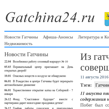
Новости Гатчины
Афиша-Анонсы
Литература и К
Недвижимость
Из гат
Новости Гатчины
22.04
Возобновил работу сезонный маршрут № 10
соверш
05.03
Перинатальный центр приглашает на День
открытых дверей!
10.01
Опасных веществ в воздухе не обнаружено
11 августа 2016 
06.01
В Рождество в центре Гатчины будет перекрыто
Тэги:
Гатчин
автомобильное движение
06.01
Торжественное открытие катка на Соборной - 7
11 августа п
января
содержания
26.12
Фонд "Счастливое будущее" вместе с
партнерами дарят новогодние праздники детям!
Побег был с
26.12
График работы городских и пригородных