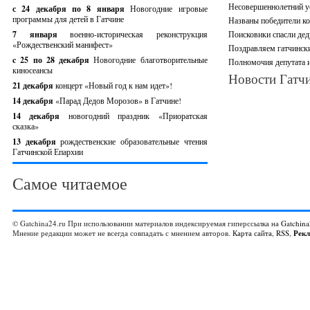
Несовершеннолетний ус
с 24 декабря по 8 января
Новогодние игровые
программы для детей в Гатчине
Названы победители ко
7 января
военно-историческая реконструкция
Поисковики спасли дед
«Рождественский манифест»
Поздравляем гатчински
c 25 по 28 декабря
Новогодние благотворительные
Полномочия депутата и
киносеансы
Новости Гатчи
21 декабря
концерт «Новый год к нам идет»!
14 декабря
«Парад Дедов Морозов» в Гатчине!
14 декабря
новогодний праздник «Приоратская
сказка»
13 декабря
рождественские образовательные чтения
Гатчинской Епархии
Самое читаемое
© Gatchina24.ru При использовании материалов индексируемая гиперссылка на
Gatchina
Мнение редакции может не всегда совпадать с мнением авторов.
Карта сайта
,
RSS
,
Рек