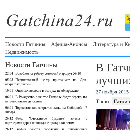
Новости Гатчины
Афиша-Анонсы
Литература и К
Недвижимость
В Гатч
Новости Гатчины
22.04
Возобновил работу сезонный маршрут № 10
лучших
05.03
Перинатальный центр приглашает на День
открытых дверей!
10.01
Опасных веществ в воздухе не обнаружено
27 ноября 2015 
06.01
В Рождество в центре Гатчины будет перекрыто
Тэги:
Гатчин
автомобильное движение
06.01
Торжественное открытие катка на Соборной - 7
января
26.12
Фонд "Счастливое будущее" вместе с
партнерами дарят новогодние праздники детям!
26.12
График работы городских и пригородных