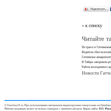
Поделиться…
» к списку
Читайте т
На трассе в Гатчинско
Водитель сбил велосип
Гатчинское авиаремонт
В Тайцах завершили ре
Работа молодежного це
Новости Гатчи
© Gatchina24.ru При использовании материалов индексируемая гиперссылка на
Gatchina
Мнение редакции может не всегда совпадать с мнением авторов.
Карта сайта
,
RSS
,
Рек