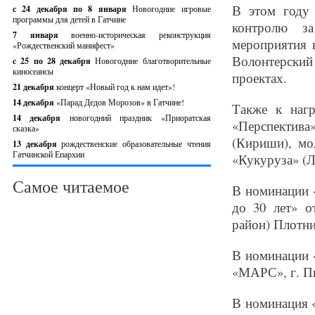
В этом году 
с 24 декабря по 8 января
Новогодние игровые
программы для детей в Гатчине
контролю за
7 января
военно-историческая реконструкция
мероприятия 
«Рождественский манифест»
Волонтерский
c 25 по 28 декабря
Новогодние благотворительные
киносеансы
проектах.
21 декабря
концерт «Новый год к нам идет»!
14 декабря
«Парад Дедов Морозов» в Гатчине!
Также к нагр
14 декабря
новогодний праздник «Приоратская
«Перспектив
сказка»
(Кириши), мо
13 декабря
рождественские образовательные чтения
Гатчинской Епархии
«Кукуруза» (
Самое читаемое
В номинации «
до 30 лет» о
район) Плотн
В номинации «
«МАРС», г. П
В номинация «