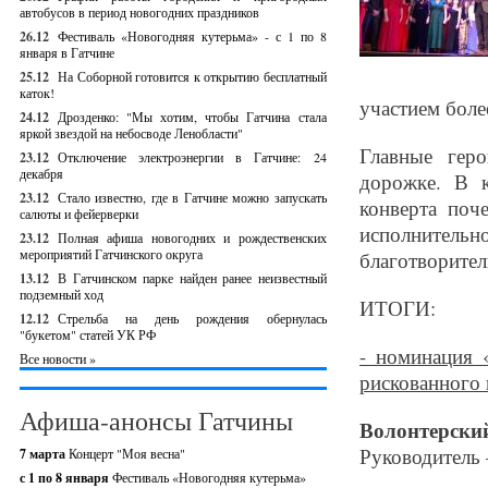
автобусов в период новогодних праздников
26.12
Фестиваль «Новогодняя кутерьма» - с 1 по 8
января в Гатчине
25.12
На Соборной готовится к открытию бесплатный
каток!
участием боле
24.12
Дрозденко: "Мы хотим, чтобы Гатчина стала
яркой звездой на небосводе Ленобласти"
Главные гер
23.12
Отключение электроэнергии в Гатчине: 24
декабря
дорожке. В 
23.12
Стало известно, где в Гатчине можно запускать
конверта поч
салюты и фейерверки
исполнительн
23.12
Полная афиша новогодних и рождественских
мероприятий Гатчинского округа
благотворител
13.12
В Гатчинском парке найден ранее неизвестный
подземный ход
ИТОГИ:
12.12
Стрельба на день рождения обернулась
"букетом" статей УК РФ
- номинация 
Все новости »
рискованного 
Афиша-анонсы Гатчины
Волонтерск
Руководитель 
7 марта
Концерт "Моя весна"
с 1 по 8 января
Фестиваль «Новогодняя кутерьма»