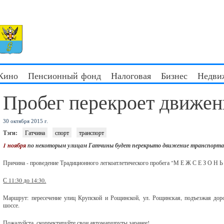
 Кино
Пенсионный фонд
Налоговая
Бизнес
Недви
Пробег перекроет движен
30 октября 2015 г.
Тэги:
Гатчина
спорт
транспорт
1 ноября
по некоторым улицам Гатчины будет перекрыто движение транспорта
Причина - проведение Традиционного легкоатлетического пробега "М Е Ж С Е З О Н Ь
С 11:30 до 14:30.
Маршрут: пересечение улиц Крупской и Рощинской, ул. Рощинская, подъезжая до
шоссе.
Пожалуйста, скорректируйте свои автомаршруты заранее!