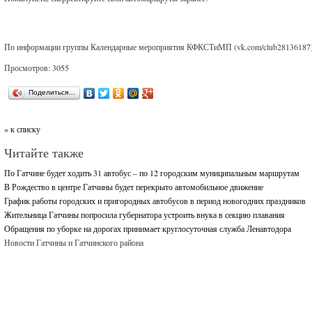
По информации группы Календарные мероприятия КФКСТиМП (vk.com/club28136187
Просмотров: 3055
Поделиться…
» к списку
Читайте также
По Гатчине будет ходить 31 автобус – по 12 городским муниципальным маршрутам
В Рождество в центре Гатчины будет перекрыто автомобильное движение
График работы городских и пригородных автобусов в период новогодних праздников
Жительница Гатчины попросила губернатора устроить внука в секцию плавания
Обращения по уборке на дорогах принимает круглосуточная служба Ленавтодора
Новости Гатчины и Гатчинского района