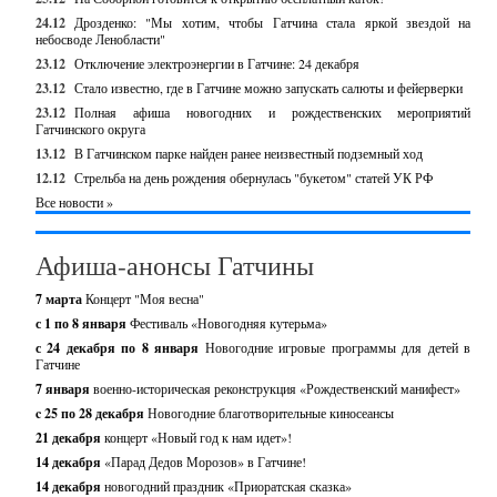
24.12
Дрозденко: "Мы хотим, чтобы Гатчина стала яркой звездой на
небосводе Ленобласти"
23.12
Отключение электроэнергии в Гатчине: 24 декабря
23.12
Стало известно, где в Гатчине можно запускать салюты и фейерверки
23.12
Полная афиша новогодних и рождественских мероприятий
Гатчинского округа
13.12
В Гатчинском парке найден ранее неизвестный подземный ход
12.12
Стрельба на день рождения обернулась "букетом" статей УК РФ
Все новости »
Афиша-анонсы Гатчины
7 марта
Концерт "Моя весна"
с 1 по 8 января
Фестиваль «Новогодняя кутерьма»
с 24 декабря по 8 января
Новогодние игровые программы для детей в
Гатчине
7 января
военно-историческая реконструкция «Рождественский манифест»
c 25 по 28 декабря
Новогодние благотворительные киносеансы
21 декабря
концерт «Новый год к нам идет»!
14 декабря
«Парад Дедов Морозов» в Гатчине!
14 декабря
новогодний праздник «Приоратская сказка»