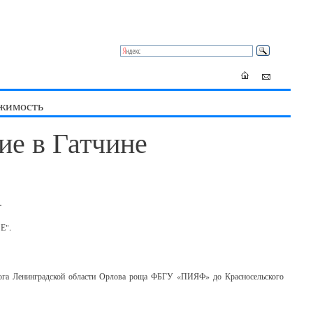
жимость
ие в Гатчине
.
 Е".
рога Ленинградской области Орлова роща ФБГУ «ПИЯФ» до Красносельского