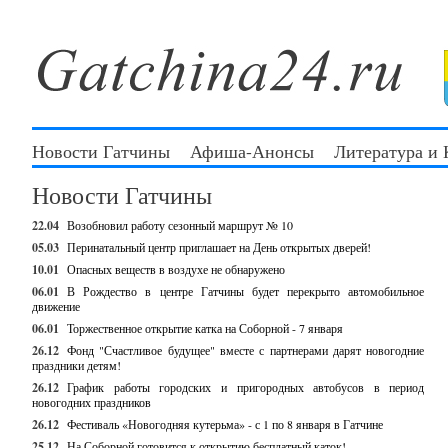
Новости Гатчины
Афиша-Анонсы
Литература и
Новости Гатчины
22.04
Возобновил работу сезонный маршрут № 10
05.03
Перинатальный центр приглашает на День открытых дверей!
10.01
Опасных веществ в воздухе не обнаружено
06.01
В Рождество в центре Гатчины будет перекрыто автомобильное
движение
06.01
Торжественное открытие катка на Соборной - 7 января
26.12
Фонд "Счастливое будущее" вместе с партнерами дарят новогодние
праздники детям!
26.12
График работы городских и пригородных автобусов в период
новогодних праздников
26.12
Фестиваль «Новогодняя кутерьма» - с 1 по 8 января в Гатчине
25.12
На Соборной готовится к открытию бесплатный каток!