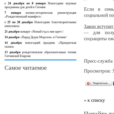
с 24 декабря по 8 января
Новогодние игровые
программы для детей в Гатчине
Если в семь
7 января
военно-историческая реконструкция
социальной по
«Рождественский манифест»
c 25 по 28 декабря
Новогодние благотворительные
Закон вступит
киносеансы
— для получ
21 декабря
концерт «Новый год к нам идет»!
14 декабря
«Парад Дедов Морозов» в Гатчине!
соцзащиты еж
14 декабря
новогодний праздник «Приоратская
сказка»
13 декабря
рождественские образовательные чтения
Гатчинской Епархии
Пресс-служба 
Самое читаемое
Просмотров: 
Поделиться…
» к списку
Читайте т