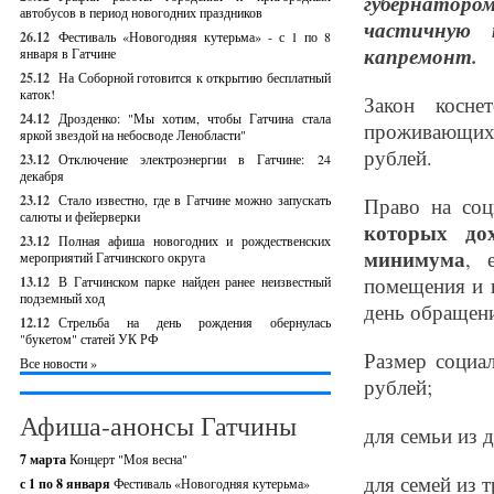
губернаторо
автобусов в период новогодних праздников
частичную 
26.12
Фестиваль «Новогодняя кутерьма» - с 1 по 8
капремонт.
января в Гатчине
25.12
На Соборной готовится к открытию бесплатный
каток!
Закон косн
24.12
Дрозденко: "Мы хотим, чтобы Гатчина стала
проживающих 
яркой звездой на небосводе Ленобласти"
рублей.
23.12
Отключение электроэнергии в Гатчине: 24
декабря
23.12
Стало известно, где в Гатчине можно запускать
Право на со
салюты и фейерверки
которых до
23.12
Полная афиша новогодних и рождественских
минимума
, 
мероприятий Гатчинского округа
помещения и 
13.12
В Гатчинском парке найден ранее неизвестный
подземный ход
день обращен
12.12
Стрельба на день рождения обернулась
"букетом" статей УК РФ
Размер социа
Все новости »
рублей;
Афиша-анонсы Гатчины
для семьи из д
7 марта
Концерт "Моя весна"
для семей из 
с 1 по 8 января
Фестиваль «Новогодняя кутерьма»