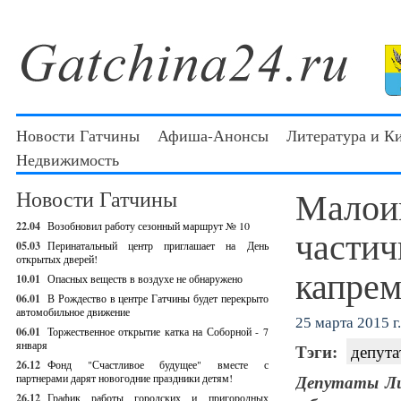
Новости Гатчины
Афиша-Анонсы
Литература и К
Недвижимость
Малои
Новости Гатчины
22.04
Возобновил работу сезонный маршрут № 10
частич
05.03
Перинатальный центр приглашает на День
открытых дверей!
капрем
10.01
Опасных веществ в воздухе не обнаружено
06.01
В Рождество в центре Гатчины будет перекрыто
автомобильное движение
25 марта 2015 г.
06.01
Торжественное открытие катка на Соборной - 7
января
Тэги:
депута
26.12
Фонд "Счастливое будущее" вместе с
партнерами дарят новогодние праздники детям!
Депутаты Ли
26.12
График работы городских и пригородных