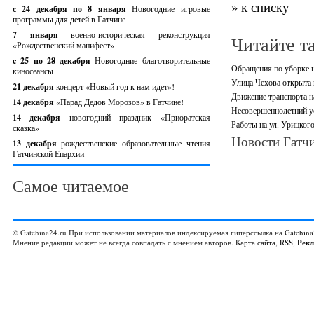
» к списку
с 24 декабря по 8 января
Новогодние игровые
программы для детей в Гатчине
7 января
военно-историческая реконструкция
Читайте т
«Рождественский манифест»
c 25 по 28 декабря
Новогодние благотворительные
Обращения по уборке н
киносеансы
Улица Чехова открыта 
21 декабря
концерт «Новый год к нам идет»!
Движение транспорта н
14 декабря
«Парад Дедов Морозов» в Гатчине!
Несовершеннолетний ус
14 декабря
новогодний праздник «Приоратская
Работы на ул. Урицког
сказка»
Новости Гатчи
13 декабря
рождественские образовательные чтения
Гатчинской Епархии
Самое читаемое
© Gatchina24.ru При использовании материалов индексируемая гиперссылка на
Gatchina
Мнение редакции может не всегда совпадать с мнением авторов.
Карта сайта
,
RSS
,
Рек