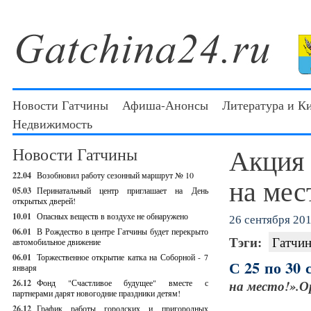
Новости Гатчины
Афиша-Анонсы
Литература и К
Недвижимость
Акция
Новости Гатчины
22.04
Возобновил работу сезонный маршрут № 10
на мес
05.03
Перинатальный центр приглашает на День
открытых дверей!
10.01
Опасных веществ в воздухе не обнаружено
26 сентября 201
06.01
В Рождество в центре Гатчины будет перекрыто
Тэги:
Гатчин
автомобильное движение
06.01
Торжественное открытие катка на Соборной - 7
С 25 по 30 
января
26.12
Фонд "Счастливое будущее" вместе с
на место!».О
партнерами дарят новогодние праздники детям!
26.12
График работы городских и пригородных