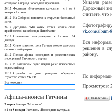
Увидели разм
автобусов в период новогодних праздников
Дорожный знак
26.12
Фестиваль «Новогодняя кутерьма» - с 1 по 8
января в Гатчине
считаете, что 
25.12
На Соборной готовится к открытию бесплатный
каток!
Сфотографир
24.12
Дрозденко: "Мы хотим, чтобы Гатчина стала
vk.com/album-
яркой звездой на небосводе Ленобласти"
23.12
Отключение электроэнергии в Гатчине: 24
декабря
Вся информац
23.12
Стало известно, где в Гатчине можно запускать
решения в с
салюты и фейерверки
району.
23.12
Полная афиша новогодних и рождественских
мероприятий Гатчинского округа
13.12
В Гатчинском парке найден ранее неизвестный
подземный ход
12.12
Стрельба на день рождения обернулась
По информации
"букетом" статей УК РФ
Все новости »
Просмотров: 
Афиша-анонсы Гатчины
Поделиться…
7 марта
Концерт "Моя весна"
с 1 по 8 января
Фестиваль «Новогодняя кутерьма»