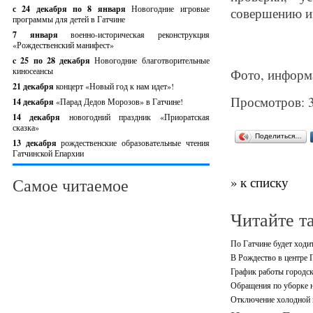
с 24 декабря по 8 января
Новогодние игровые
совершению и
программы для детей в Гатчине
7 января
военно-историческая реконструкция
«Рождественский манифест»
c 25 по 28 декабря
Новогодние благотворительные
киносеансы
Фото, информа
21 декабря
концерт «Новый год к нам идет»!
Просмотров: 
14 декабря
«Парад Дедов Морозов» в Гатчине!
14 декабря
новогодний праздник «Приоратская
сказка»
Поделиться…
13 декабря
рождественские образовательные чтения
Гатчинской Епархии
» к списку
Самое читаемое
Читайте т
По Гатчине будет ходи
В Рождество в центре 
График работы городск
Обращения по уборке н
Отключение холодной в