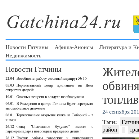
Новости Гатчины
Афиша-Анонсы
Литература и К
Недвижимость
Жител
Новости Гатчины
22.04
Возобновил работу сезонный маршрут № 10
обвиня
05.03
Перинатальный центр приглашает на День
открытых дверей!
топлив
10.01
Опасных веществ в воздухе не обнаружено
06.01
В Рождество в центре Гатчины будет перекрыто
автомобильное движение
24 сентября 201
06.01
Торжественное открытие катка на Соборной - 7
января
Тэги:
Гатчин
26.12
Фонд "Счастливое будущее" вместе с
район
тра
партнерами дарят новогодние праздники детям!
26.12
График работы городских и пригородных