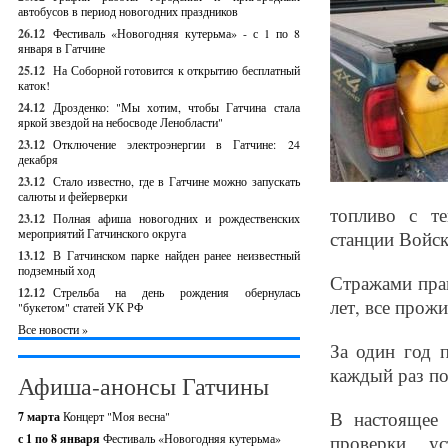
автобусов в период новогодних праздников
26.12
Фестиваль «Новогодняя кутерьма» - с 1 по 8
января в Гатчине
25.12
На Соборной готовится к открытию бесплатный
каток!
24.12
Дрозденко: "Мы хотим, чтобы Гатчина стала
яркой звездой на небосводе Ленобласти"
23.12
Отключение электроэнергии в Гатчине: 24
декабря
23.12
Стало известно, где в Гатчине можно запускать
салюты и фейерверки
топливо с т
23.12
Полная афиша новогодних и рождественских
мероприятий Гатчинского округа
станции Войск
13.12
В Гатчинском парке найден ранее неизвестный
подземный ход
Стражами прав
12.12
Стрельба на день рождения обернулась
лет, все прож
"букетом" статей УК РФ
Все новости »
За один год 
каждый раз по
Афиша-анонсы Гатчины
В настоящее
7 марта
Концерт "Моя весна"
с 1 по 8 января
Фестиваль «Новогодняя кутерьма»
проверки, у