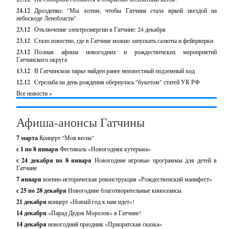
24.12
Дрозденко: "Мы хотим, чтобы Гатчина стала яркой звездой на
небосводе Ленобласти"
23.12
Отключение электроэнергии в Гатчине: 24 декабря
23.12
Стало известно, где в Гатчине можно запускать салюты и фейерверки
23.12
Полная афиша новогодних и рождественских мероприятий
Гатчинского округа
13.12
В Гатчинском парке найден ранее неизвестный подземный ход
12.12
Стрельба на день рождения обернулась "букетом" статей УК РФ
Все новости »
Афиша-анонсы Гатчины
7 марта
Концерт "Моя весна"
с 1 по 8 января
Фестиваль «Новогодняя кутерьма»
с 24 декабря по 8 января
Новогодние игровые программы для детей в
Гатчине
7 января
военно-историческая реконструкция «Рождественский манифест»
c 25 по 28 декабря
Новогодние благотворительные киносеансы
21 декабря
концерт «Новый год к нам идет»!
14 декабря
«Парад Дедов Морозов» в Гатчине!
14 декабря
новогодний праздник «Приоратская сказка»