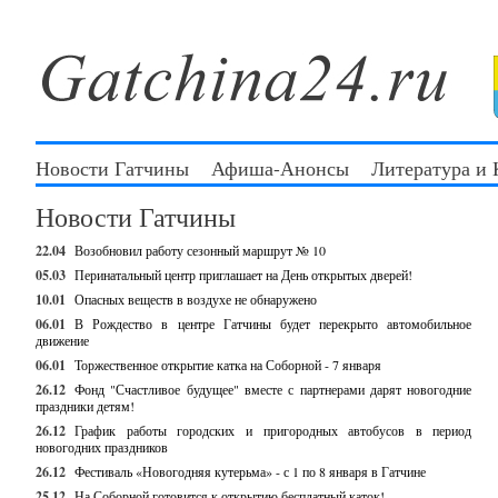
Новости Гатчины
Афиша-Анонсы
Литература и
Новости Гатчины
22.04
Возобновил работу сезонный маршрут № 10
05.03
Перинатальный центр приглашает на День открытых дверей!
10.01
Опасных веществ в воздухе не обнаружено
06.01
В Рождество в центре Гатчины будет перекрыто автомобильное
движение
06.01
Торжественное открытие катка на Соборной - 7 января
26.12
Фонд "Счастливое будущее" вместе с партнерами дарят новогодние
праздники детям!
26.12
График работы городских и пригородных автобусов в период
новогодних праздников
26.12
Фестиваль «Новогодняя кутерьма» - с 1 по 8 января в Гатчине
25.12
На Соборной готовится к открытию бесплатный каток!