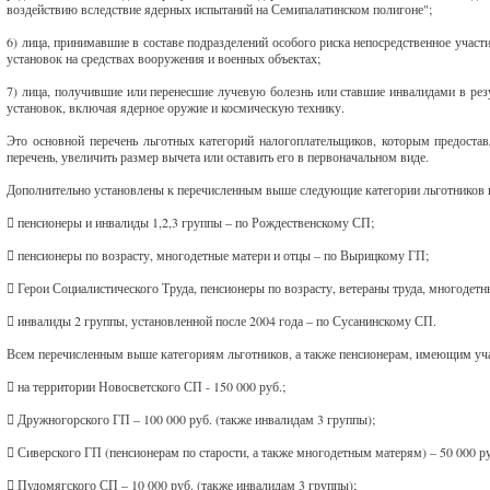
воздействию вследствие ядерных испытаний на Семипалатинском полигоне";
6) лица, принимавшие в составе подразделений особого риска непосредственное учас
установок на средствах вооружения и военных объектах;
7) лица, получившие или перенесшие лучевую болезнь или ставшие инвалидами в рез
установок, включая ядерное оружие и космическую технику.
Это основной перечень льготных категорий налогоплательщиков, которым предоста
перечень, увеличить размер вычета или оставить его в первоначальном виде.
Дополнительно установлены к перечисленным выше следующие категории льготников в 2
​ пенсионеры и инвалиды 1,2,3 группы – по Рождественскому СП;
​ пенсионеры по возрасту, многодетные матери и отцы – по Вырицкому ГП;
​ Герои Социалистического Труда, пенсионеры по возрасту, ветераны труда, многодет
​ инвалиды 2 группы, установленной после 2004 года – по Сусанинскому СП.
Всем перечисленным выше категориям льготников, а также пенсионерам, имеющим учас
​ на территории Новосветского СП - 150 000 руб.;
​ Дружногорского ГП – 100 000 руб. (также инвалидам 3 группы);
​ Сиверского ГП (пенсионерам по старости, а также многодетным матерям) – 50 000 ру
​ Пудомягского СП – 10 000 руб. (также инвалидам 3 группы);