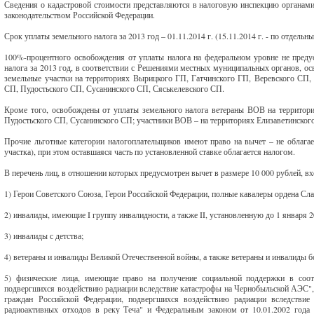
Сведения о кадастровой стоимости представляются в налоговую инспекцию органами
законодательством Российской Федерации.
Срок уплаты земельного налога за 2013 год – 01.11.2014 г. (15.11.2014 г. - по отдел
100%-процентного освобождения от уплаты налога на федеральном уровне не преду
налога за 2013 год, в соответствии с Решениями местных муниципальных органов, 
земельные участки на территориях Вырицкого ГП, Гатчинского ГП, Веревского СП,
СП, Пудостьского СП, Сусанинского СП, Сяськелевского СП.
Кроме того, освобождены от уплаты земельного налога ветераны ВОВ на территор
Пудостьского СП, Сусанинского СП; участники ВОВ – на территориях Елизаветинског
Прочие льготные категории налогоплательщиков имеют право на вычет – не облага
участка), при этом оставшаяся часть по установленной ставке облагается налогом.
В перечень лиц, в отношении которых предусмотрен вычет в размере 10 000 рублей, вх
1) Герои Советского Союза, Герои Российской Федерации, полные кавалеры ордена Сл
2) инвалиды, имеющие I группу инвалидности, а также II, установленную до 1 января 2
3) инвалиды с детства;
4) ветераны и инвалиды Великой Отечественной войны, а также ветераны и инвалиды б
5) физические лица, имеющие право на получение социальной поддержки в соот
подвергшихся воздействию радиации вследствие катастрофы на Чернобыльской АЭС",
граждан Российской Федерации, подвергшихся воздействию радиации вследстви
радиоактивных отходов в реку Теча" и Федеральным законом от 10.01.2002 года