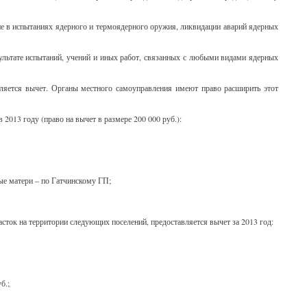
тие в испытаниях ядерного и термоядерного оружия, ликвидации аварий ядерных
ультате испытаний, учений и иных работ, связанных с любыми видами ядерных
вляется вычет. Органы местного самоуправления имеют право расширить этот
013 году (право на вычет в размере 200 000 руб.):
ные матери – по Гатчинскому ГП;
ток на территории следующих поселений, предоставляется вычет за 2013 год:
б.;