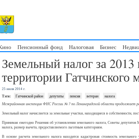
 Кино
Пенсионный фонд
Налоговая
Бизнес
Недви
Земельный налог за 2013 
территории Гатчинского 
25 июля 2014 г.
Тэги:
Гатчинской район
депутаты
пенсия
ветеран
налога
Межрайонная инспекция ФНС России № 7 по Ленинградской области продолжает ра
Земельный налог начисляется за земельные участки, находящиеся в собственности, п
Принимая ежегодно Решения об установлении земельного налога, Советы депутатов М
налога, размер вычета, предоставляемого льготным категориям.
В основе расчета земельного налога находится кадастровая стоимость земельного