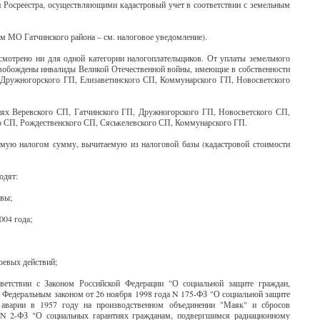
 Росреестра, осуществляющими кадастровый учет в соответствии с земельным
ьным МО Гатчинского района – см. налоговое уведомление).
смотрено ни для одной категории налогоплательщиков. От уплаты земельного
освобождены инвалиды Великой Отечественной войны, имеющие в собственности
 Дружногорского ГП, Елизаветинского СП, Коммунарского ГП, Новосветского
иях Веревского СП, Гатчинского ГП, Дружногорского ГП, Новосветского СП,
о СП, Рождественского СП, Сяськелевского СП, Коммунарского ГП.
емую налогом сумму, вычитаемую из налоговой базы (кадастровой стоимости
одят:
авы;
004 года;
оевых действий;
ветствии с Законом Российской Федерации "О социальной защите граждан,
 Федеральным законом от 26 ноября 1998 года N 175-ФЗ "О социальной защите
е аварии в 1957 году на производственном объединении "Маяк" и сбросов
 N 2-ФЗ "О социальных гарантиях гражданам, подвергшимся радиационному