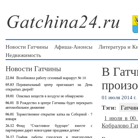
Новости Гатчины
Афиша-Анонсы
Литература и К
Недвижимость
В Гатч
Новости Гатчины
22.04
Возобновил работу сезонный маршрут № 10
произо
05.03
Перинатальный центр приглашает на День
открытых дверей!
10.01
Опасных веществ в воздухе не обнаружено
01 июля 2014 г.
06.01
В Рождество в центре Гатчины будет перекрыто
Тэги:
Гатчин
автомобильное движение
06.01
Торжественное открытие катка на Соборной - 7
1 июля в 00
января
Кобралово Гат
26.12
Фонд "Счастливое будущее" вместе с
партнерами дарят новогодние праздники детям!
26.12
График работы городских и пригородных