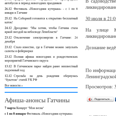
В садоводств
автобусов в период новогодних праздников
ликвидировано
26.12
Фестиваль «Новогодняя кутерьма» - с 1 по 8
января в Гатчине
30 июля в 21:
25.12
На Соборной готовится к открытию бесплатный
каток!
24.12
Дрозденко: "Мы хотим, чтобы Гатчина стала
На улице Ку
яркой звездой на небосводе Ленобласти"
ликвидировано
23.12
Отключение электроэнергии в Гатчине: 24
декабря
Дознание ведё
23.12
Стало известно, где в Гатчине можно запускать
салюты и фейерверки
23.12
Полная афиша новогодних и рождественских
мероприятий Гатчинского округа
13.12
В Гатчинском парке найден ранее неизвестный
По информаци
подземный ход
Ленинградской
12.12
Стрельба на день рождения обернулась
"букетом" статей УК РФ
Все новости »
Просмотров: 
Афиша-анонсы Гатчины
Поделиться…
7 марта
Концерт "Моя весна"
с 1 по 8 января
Фестиваль «Новогодняя кутерьма»