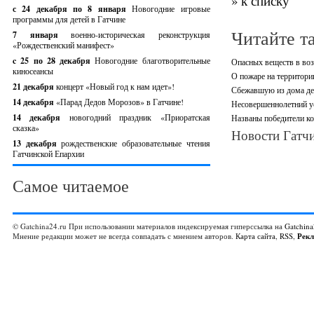
» к списку
с 24 декабря по 8 января
Новогодние игровые
программы для детей в Гатчине
Читайте т
7 января
военно-историческая реконструкция
«Рождественский манифест»
c 25 по 28 декабря
Новогодние благотворительные
Опасных веществ в воз
киносеансы
О пожаре на территори
21 декабря
концерт «Новый год к нам идет»!
Сбежавшую из дома де
14 декабря
«Парад Дедов Морозов» в Гатчине!
Несовершеннолетний ус
14 декабря
новогодний праздник «Приоратская
Названы победители ко
сказка»
Новости Гатчи
13 декабря
рождественские образовательные чтения
Гатчинской Епархии
Самое читаемое
© Gatchina24.ru При использовании материалов индексируемая гиперссылка на
Gatchina
Мнение редакции может не всегда совпадать с мнением авторов.
Карта сайта
,
RSS
,
Рек