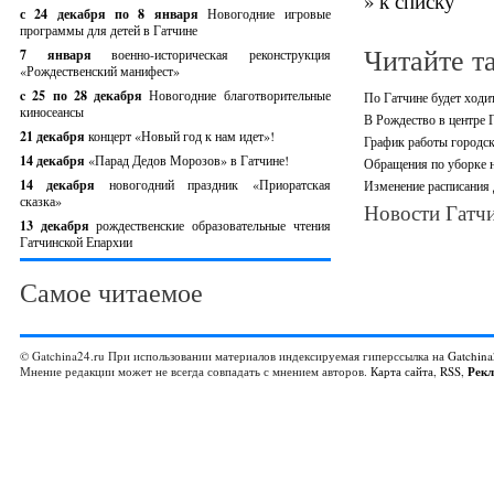
» к списку
с 24 декабря по 8 января
Новогодние игровые
программы для детей в Гатчине
Читайте т
7 января
военно-историческая реконструкция
«Рождественский манифест»
c 25 по 28 декабря
Новогодние благотворительные
По Гатчине будет ходи
киносеансы
В Рождество в центре 
21 декабря
концерт «Новый год к нам идет»!
График работы городск
14 декабря
«Парад Дедов Морозов» в Гатчине!
Обращения по уборке н
14 декабря
новогодний праздник «Приоратская
Изменение расписания
сказка»
Новости Гатчи
13 декабря
рождественские образовательные чтения
Гатчинской Епархии
Самое читаемое
© Gatchina24.ru При использовании материалов индексируемая гиперссылка на
Gatchina
Мнение редакции может не всегда совпадать с мнением авторов.
Карта сайта
,
RSS
,
Рек