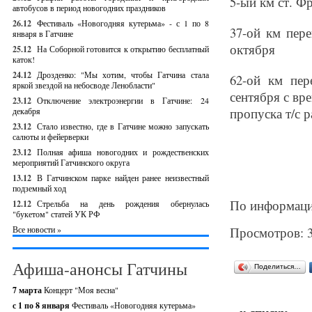
5-ый км ст. Фр
автобусов в период новогодних праздников
26.12
Фестиваль «Новогодняя кутерьма» - с 1 по 8
37-ой км пере
января в Гатчине
октября
25.12
На Соборной готовится к открытию бесплатный
каток!
24.12
Дрозденко: "Мы хотим, чтобы Гатчина стала
62-ой км пер
яркой звездой на небосводе Ленобласти"
сентября с вр
23.12
Отключение электроэнергии в Гатчине: 24
пропуска т/с 
декабря
23.12
Стало известно, где в Гатчине можно запускать
салюты и фейерверки
23.12
Полная афиша новогодних и рождественских
мероприятий Гатчинского округа
13.12
В Гатчинском парке найден ранее неизвестный
подземный ход
По информаци
12.12
Стрельба на день рождения обернулась
"букетом" статей УК РФ
Все новости »
Просмотров: 
Афиша-анонсы Гатчины
Поделиться…
7 марта
Концерт "Моя весна"
с 1 по 8 января
Фестиваль «Новогодняя кутерьма»