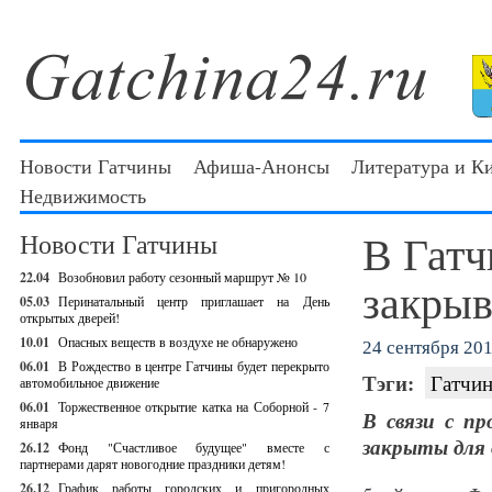
Новости Гатчины
Афиша-Анонсы
Литература и К
Недвижимость
В Гатч
Новости Гатчины
22.04
Возобновил работу сезонный маршрут № 10
закрыв
05.03
Перинатальный центр приглашает на День
открытых дверей!
10.01
Опасных веществ в воздухе не обнаружено
24 сентября 201
06.01
В Рождество в центре Гатчины будет перекрыто
Тэги:
Гатчин
автомобильное движение
06.01
Торжественное открытие катка на Соборной - 7
В связи с п
января
закрыты для 
26.12
Фонд "Счастливое будущее" вместе с
партнерами дарят новогодние праздники детям!
26.12
График работы городских и пригородных