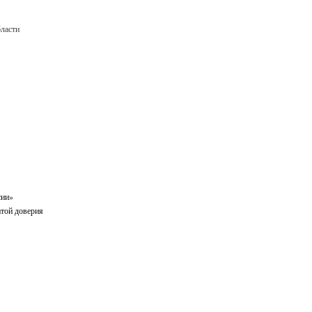
ласти
сии»
атой доверия