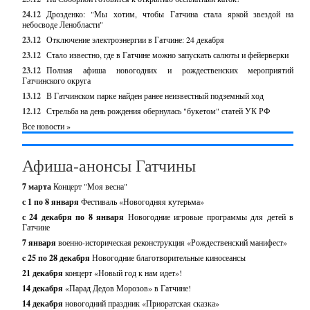
24.12
Дрозденко: "Мы хотим, чтобы Гатчина стала яркой звездой на
небосводе Ленобласти"
23.12
Отключение электроэнергии в Гатчине: 24 декабря
23.12
Стало известно, где в Гатчине можно запускать салюты и фейерверки
23.12
Полная афиша новогодних и рождественских мероприятий
Гатчинского округа
13.12
В Гатчинском парке найден ранее неизвестный подземный ход
12.12
Стрельба на день рождения обернулась "букетом" статей УК РФ
Все новости »
Афиша-анонсы Гатчины
7 марта
Концерт "Моя весна"
с 1 по 8 января
Фестиваль «Новогодняя кутерьма»
с 24 декабря по 8 января
Новогодние игровые программы для детей в
Гатчине
7 января
военно-историческая реконструкция «Рождественский манифест»
c 25 по 28 декабря
Новогодние благотворительные киносеансы
21 декабря
концерт «Новый год к нам идет»!
14 декабря
«Парад Дедов Морозов» в Гатчине!
14 декабря
новогодний праздник «Приоратская сказка»