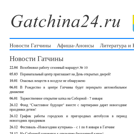
Новости Гатчины
Афиша-Анонсы
Литература и
Новости Гатчины
22.04
Возобновил работу сезонный маршрут № 10
05.03
Перинатальный центр приглашает на День открытых дверей!
10.01
Опасных веществ в воздухе не обнаружено
06.01
В Рождество в центре Гатчины будет перекрыто автомобильное
движение
06.01
Торжественное открытие катка на Соборной - 7 января
26.12
Фонд "Счастливое будущее" вместе с партнерами дарят новогодние
праздники детям!
26.12
График работы городских и пригородных автобусов в период
новогодних праздников
26.12
Фестиваль «Новогодняя кутерьма» - с 1 по 8 января в Гатчине
25.12
На Соборной готовится к открытию бесплатный каток!