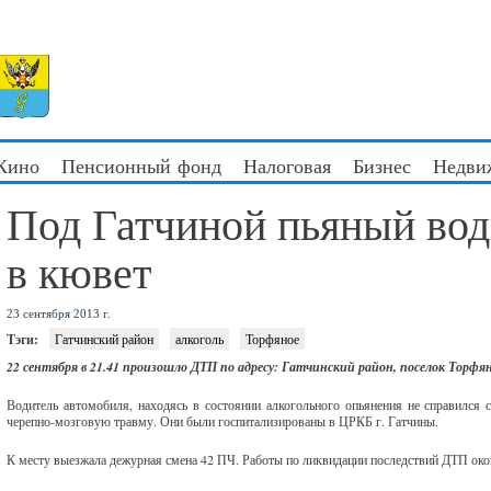
 Кино
Пенсионный фонд
Налоговая
Бизнес
Недви
Под Гатчиной пьяный вод
в кювет
23 сентября 2013 г.
Тэги:
Гатчинский район
алкоголь
Торфяное
22 сентября в 21.41 произошло ДТП по адресу: Гатчинский район, поселок Торфяно
Водитель автомобиля, находясь в состоянии алкогольного опьянения не справился 
черепно-мозговую травму. Они были госпитализированы в ЦРКБ г. Гатчины.
К месту выезжала дежурная смена 42 ПЧ. Работы по ликвидации последствий ДТП око