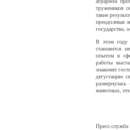
аграрной про
тружеников се
такие результ
преодолевая э
государства, о
В этом году 
становится н
опытом в сфе
работы выста
знакомят гост
дегустацию с
развернулась
животных, пти
Пресс-служба 