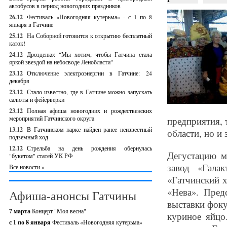
автобусов в период новогодних праздников
26.12
Фестиваль «Новогодняя кутерьма» - с 1 по 8
января в Гатчине
25.12
На Соборной готовится к открытию бесплатный
каток!
24.12
Дрозденко: "Мы хотим, чтобы Гатчина стала
яркой звездой на небосводе Ленобласти"
23.12
Отключение электроэнергии в Гатчине: 24
декабря
23.12
Стало известно, где в Гатчине можно запускать
салюты и фейерверки
23.12
Полная афиша новогодних и рождественских
мероприятий Гатчинского округа
предприятия, 
13.12
В Гатчинском парке найден ранее неизвестный
области, но и 
подземный ход
12.12
Стрельба на день рождения обернулась
Дегустацию м
"букетом" статей УК РФ
завод «Гала
Все новости »
«Гатчинский 
«Нева». Пред
Афиша-анонсы Гатчины
выставки фоку
7 марта
Концерт "Моя весна"
куриное яйцо
с 1 по 8 января
Фестиваль «Новогодняя кутерьма»