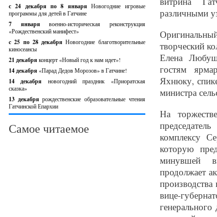
витрина Гат
с 24 декабря по 8 января
Новогодние игровые
различными у
программы для детей в Гатчине
7 января
военно-историческая реконструкция
«Рождественский манифест»
Оригинальны
c 25 по 28 декабря
Новогодние благотворительные
творческий ко
киносеансы
Елена Любуш
21 декабря
концерт «Новый год к нам идет»!
гостям ярма
14 декабря
«Парад Дедов Морозов» в Гатчине!
Яхнюку, спик
14 декабря
новогодний праздник «Приоратская
сказка»
министра сель
13 декабря
рождественские образовательные чтения
Гатчинской Епархии
На торжеств
председатель
Самое читаемое
комплексу С
которую пре
минувшей вы
продолжает ак
производства 
вице-губернат
генерального