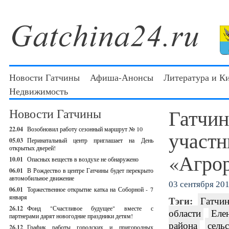
Новости Гатчины
Афиша-Анонсы
Литература и К
Недвижимость
Гатчин
Новости Гатчины
22.04
Возобновил работу сезонный маршрут № 10
участн
05.03
Перинатальный центр приглашает на День
открытых дверей!
«Агрор
10.01
Опасных веществ в воздухе не обнаружено
06.01
В Рождество в центре Гатчины будет перекрыто
автомобильное движение
03 сентября 201
06.01
Торжественное открытие катка на Соборной - 7
января
Тэги:
Гатчин
26.12
Фонд "Счастливое будущее" вместе с
области
Еле
партнерами дарят новогодние праздники детям!
района
сель
26.12
График работы городских и пригородных