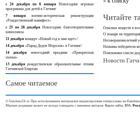
» к списку
с 24 декабря по 8 января
Новогодние игровые
программы для детей в Гатчине
Читайте т
7 января
военно-историческая реконструкция
«Рождественский манифест»
c 25 по 28 декабря
Новогодние благотворительные
Опасных веществ в воз
киносеансы
О пожаре на территори
21 декабря
концерт «Новый год к нам идет»!
Несовершеннолетний ус
14 декабря
«Парад Дедов Морозов» в Гатчине!
Названы победители ко
14 декабря
новогодний праздник «Приоратская
Поисковики спасли дед
сказка»
Новости Гатчи
13 декабря
рождественские образовательные чтения
Гатчинской Епархии
Самое читаемое
© Gatchina24.ru При использовании материалов индексируемая гиперссылка на
Gatchina
Мнение редакции может не всегда совпадать с мнением авторов.
Карта сайта
,
RSS
,
Рек