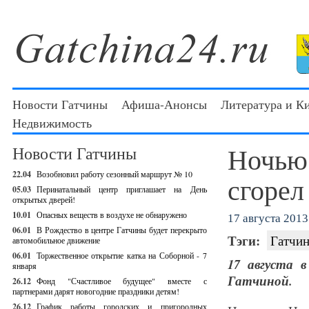
Новости Гатчины
Афиша-Анонсы
Литература и К
Недвижимость
Ночью
Новости Гатчины
22.04
Возобновил работу сезонный маршрут № 10
сгорел
05.03
Перинатальный центр приглашает на День
открытых дверей!
10.01
Опасных веществ в воздухе не обнаружено
17 августа 2013 
06.01
В Рождество в центре Гатчины будет перекрыто
Тэги:
Гатчин
автомобильное движение
06.01
Торжественное открытие катка на Соборной - 7
17 августа 
января
Гатчиной.
26.12
Фонд "Счастливое будущее" вместе с
партнерами дарят новогодние праздники детям!
26.12
График работы городских и пригородных