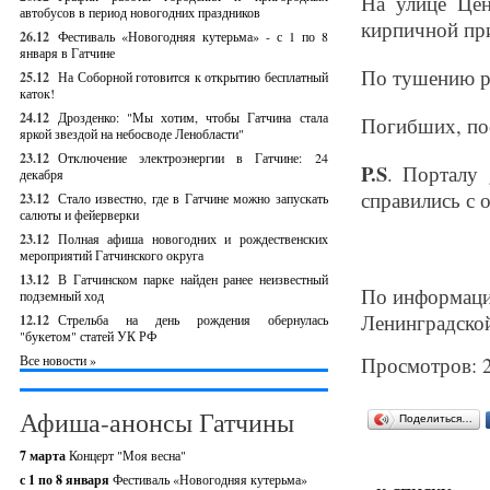
На улице Цен
автобусов в период новогодних праздников
кирпичной пр
26.12
Фестиваль «Новогодняя кутерьма» - с 1 по 8
января в Гатчине
По тушению ра
25.12
На Соборной готовится к открытию бесплатный
каток!
24.12
Дрозденко: "Мы хотим, чтобы Гатчина стала
Погибших, пос
яркой звездой на небосводе Ленобласти"
23.12
Отключение электроэнергии в Гатчине: 24
P.S
. Порталу 
декабря
справились с о
23.12
Стало известно, где в Гатчине можно запускать
салюты и фейерверки
23.12
Полная афиша новогодних и рождественских
мероприятий Гатчинского округа
13.12
В Гатчинском парке найден ранее неизвестный
По информаци
подземный ход
Ленинградской
12.12
Стрельба на день рождения обернулась
"букетом" статей УК РФ
Все новости »
Просмотров: 
Афиша-анонсы Гатчины
Поделиться…
7 марта
Концерт "Моя весна"
с 1 по 8 января
Фестиваль «Новогодняя кутерьма»