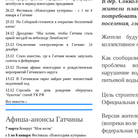
В дер. Сокко
автобусов в период новогодних праздников
жители план
26.12
Фестиваль «Новогодняя кутерьма» - с 1 по 8
потребоват
января в Гатчине
25.12
На Соборной готовится к открытию бесплатный
поселения, г
каток!
24.12
Дрозденко: "Мы хотим, чтобы Гатчина стала
Жители буду
яркой звездой на небосводе Ленобласти"
коллективное 
23.12
Отключение электроэнергии в Гатчине: 24
декабря
23.12
Стало известно, где в Гатчине можно запускать
Как сообщили
салюты и фейерверки
проблема во
23.12
Полная афиша новогодних и рождественских
нарушение во
мероприятий Гатчинского округа
питьевой воды
13.12
В Гатчинском парке найден ранее неизвестный
подземный ход
12.12
Стрельба на день рождения обернулась
Цель строител
"букетом" статей УК РФ
Официальная в
Все новости »
Версия жителе
Афиша-анонсы Гатчины
(вопреки воле
7 марта
Концерт "Моя весна"
федеральная т
с 1 по 8 января
Фестиваль «Новогодняя кутерьма»