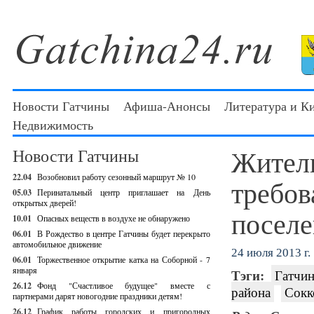
Новости Гатчины
Афиша-Анонсы
Литература и К
Недвижимость
Жители
Новости Гатчины
22.04
Возобновил работу сезонный маршрут № 10
требов
05.03
Перинатальный центр приглашает на День
открытых дверей!
поселе
10.01
Опасных веществ в воздухе не обнаружено
06.01
В Рождество в центре Гатчины будет перекрыто
автомобильное движение
24 июля 2013 г.
06.01
Торжественное открытие катка на Соборной - 7
января
Тэги:
Гатчин
26.12
Фонд "Счастливое будущее" вместе с
района
Сокк
партнерами дарят новогодние праздники детям!
26.12
График работы городских и пригородных