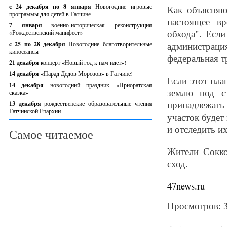
с 24 декабря по 8 января
Новогодние игровые
Как объясняю
программы для детей в Гатчине
настоящее в
7 января
военно-историческая реконструкция
обхода". Если
«Рождественский манифест»
c 25 по 28 декабря
Новогодние благотворительные
администрац
киносеансы
федеральная т
21 декабря
концерт «Новый год к нам идет»!
14 декабря
«Парад Дедов Морозов» в Гатчине!
Если этот пла
14 декабря
новогодний праздник «Приоратская
землю под ст
сказка»
принадлежать 
13 декабря
рождественские образовательные чтения
Гатчинской Епархии
участок будет
и отследить и
Самое читаемое
Жители Сокко
сход.
47news.ru
Просмотров: 