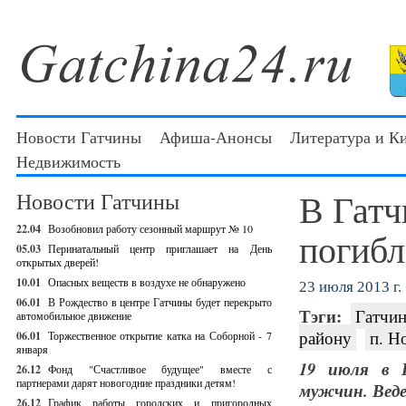
Новости Гатчины
Афиша-Анонсы
Литература и К
Недвижимость
В Гатч
Новости Гатчины
22.04
Возобновил работу сезонный маршрут № 10
погибл
05.03
Перинатальный центр приглашает на День
открытых дверей!
10.01
Опасных веществ в воздухе не обнаружено
23 июля 2013 г.
06.01
В Рождество в центре Гатчины будет перекрыто
Тэги:
Гатчин
автомобильное движение
району
п. Н
06.01
Торжественное открытие катка на Соборной - 7
января
19 июля в Г
26.12
Фонд "Счастливое будущее" вместе с
партнерами дарят новогодние праздники детям!
мужчин. Веде
26.12
График работы городских и пригородных