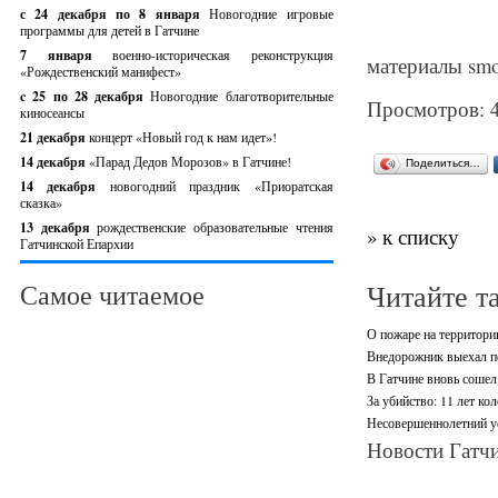
с 24 декабря по 8 января
Новогодние игровые
программы для детей в Гатчине
7 января
военно-историческая реконструкция
материалы smo
«Рождественский манифест»
c 25 по 28 декабря
Новогодние благотворительные
Просмотров: 
киносеансы
21 декабря
концерт «Новый год к нам идет»!
14 декабря
«Парад Дедов Морозов» в Гатчине!
Поделиться…
14 декабря
новогодний праздник «Приоратская
сказка»
13 декабря
рождественские образовательные чтения
» к списку
Гатчинской Епархии
Читайте т
Самое читаемое
О пожаре на территори
Внедорожник выехал по
В Гатчине вновь сошел 
За убийство: 11 лет ко
Несовершеннолетний ус
Новости Гатчи