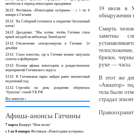
автобусов в период новогодних праздников
19 июля в У
26.12
Фестиваль «Новогодняя кутерьма» - с 1 по 8
обнаружении 
января в Гатчине
25.12
На Соборной готовится к открытию бесплатный
каток!
Смерть челов
24.12
Дрозденко: "Мы хотим, чтобы Гатчина стала
заметны сл
яркой звездой на небосводе Ленобласти"
устанавливает
23.12
Отключение электроэнергии в Гатчине: 24
декабря
телосложение,
23.12
Стало известно, где в Гатчине можно запускать
брюки, черны
салюты и фейерверки
руке — часы.
23.12
Полная афиша новогодних и рождественских
мероприятий Гатчинского округа
В этот же де
13.12
В Гатчинском парке найден ранее неизвестный
подземный ход
«Авиатор» по
12.12
Стрельба на день рождения обернулась
тела были отм
"букетом" статей УК РФ
страдал эпиле
Все новости »
Правоохраните
Афиша-анонсы Гатчины
7 марта
Концерт "Моя весна"
с 1 по 8 января
Фестиваль «Новогодняя кутерьма»