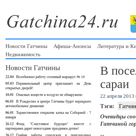
Новости Гатчины
Афиша-Анонсы
Литература и К
Недвижимость
В посе
Новости Гатчины
22.04
Возобновил работу сезонный маршрут № 10
сараи
05.03
Перинатальный центр приглашает на День
открытых дверей!
10.01
Опасных веществ в воздухе не обнаружено
22 апреля 2013 г
06.01
В Рождество в центре Гатчины будет перекрыто
Тэги:
Гатчин
автомобильное движение
06.01
Торжественное открытие катка на Соборной - 7
Очевидцы со
января
Гатчиной гор
26.12
Фонд "Счастливое будущее" вместе с
партнерами дарят новогодние праздники детям!
26.12
График работы городских и пригородных