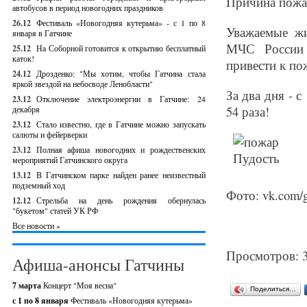
Причина пожа
автобусов в период новогодних праздников
26.12
Фестиваль «Новогодняя кутерьма» - с 1 по 8
Уважаемые жи
января в Гатчине
МЧС России 
25.12
На Соборной готовится к открытию бесплатный
каток!
привести к по
24.12
Дрозденко: "Мы хотим, чтобы Гатчина стала
яркой звездой на небосводе Ленобласти"
За два дня - 
23.12
Отключение электроэнергии в Гатчине: 24
54 раза!
декабря
23.12
Стало известно, где в Гатчине можно запускать
салюты и фейерверки
23.12
Полная афиша новогодних и рождественских
мероприятий Гатчинского округа
13.12
В Гатчинском парке найден ранее неизвестный
подземный ход
Фото: vk.com/
12.12
Стрельба на день рождения обернулась
"букетом" статей УК РФ
Все новости »
Просмотров: 
Афиша-анонсы Гатчины
7 марта
Концерт "Моя весна"
Поделиться…
с 1 по 8 января
Фестиваль «Новогодняя кутерьма»