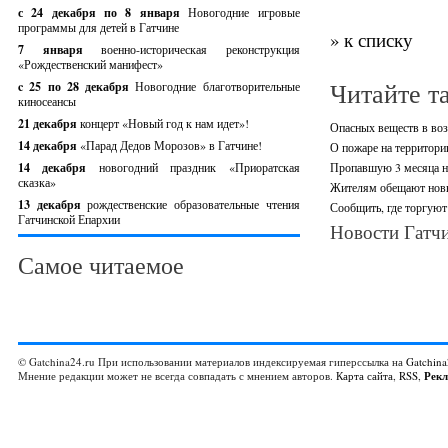
с 24 декабря по 8 января
Новогодние игровые
программы для детей в Гатчине
» к списку
7 января
военно-историческая реконструкция
«Рождественский манифест»
Читайте т
c 25 по 28 декабря
Новогодние благотворительные
киносеансы
21 декабря
концерт «Новый год к нам идет»!
Опасных веществ в воз
14 декабря
«Парад Дедов Морозов» в Гатчине!
О пожаре на территори
14 декабря
новогодний праздник «Приоратская
Пропавшую 3 месяца н
сказка»
Жителям обещают новы
13 декабря
рождественские образовательные чтения
Сообщить, где торгуют
Гатчинской Епархии
Новости Гатчи
Самое читаемое
© Gatchina24.ru При использовании материалов индексируемая гиперссылка на
Gatchina
Мнение редакции может не всегда совпадать с мнением авторов.
Карта сайта
,
RSS
,
Рек