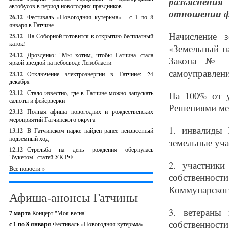
разъяснен
автобусов в период новогодних праздников
отношении фи
26.12
Фестиваль «Новогодняя кутерьма» - с 1 по 8
января в Гатчине
Начисление 
25.12
На Соборной готовится к открытию бесплатный
каток!
«Земельный н
24.12
Дрозденко: "Мы хотим, чтобы Гатчина стала
Закона № 1
яркой звездой на небосводе Ленобласти"
самоуправлен
23.12
Отключение электроэнергии в Гатчине: 24
декабря
23.12
Стало известно, где в Гатчине можно запускать
На 100% от у
салюты и фейерверки
Решениями ме
23.12
Полная афиша новогодних и рождественских
мероприятий Гатчинского округа
1.​
инвалиды 
13.12
В Гатчинском парке найден ранее неизвестный
подземный ход
земельные уча
12.12
Стрельба на день рождения обернулась
"букетом" статей УК РФ
2.​
участник
Все новости »
собственност
Коммунарског
Афиша-анонсы Гатчины
3.​
ветераны
7 марта
Концерт "Моя весна"
собственнос
с 1 по 8 января
Фестиваль «Новогодняя кутерьма»