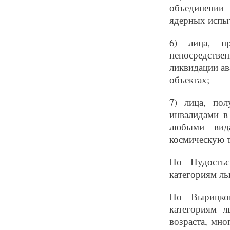
объединении
ядерных испы
6)
лица, п
непосредствен
ликвидации ав
объектах;
7)
лица, по
инвалидами в
любыми вид
космическую т
По Пудостьс
категориям л
По Вырицко
категориям л
возраста, мн