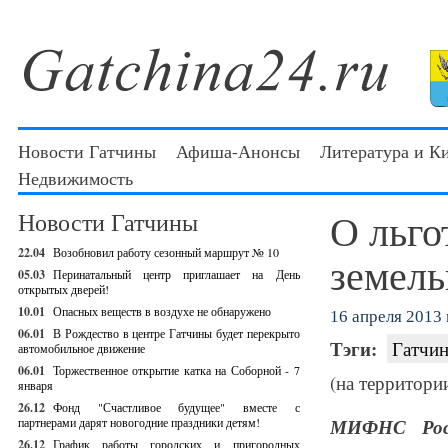
Новости Гатчины
Афиша-Анонсы
Литература и К
Недвижимость
О льго
Новости Гатчины
22.04
Возобновил работу сезонный маршрут № 10
земель
05.03
Перинатальный центр приглашает на День
открытых дверей!
10.01
Опасных веществ в воздухе не обнаружено
16 апреля 2013 г
06.01
В Рождество в центре Гатчины будет перекрыто
Тэги:
Гатчин
автомобильное движение
06.01
Торжественное открытие катка на Соборной - 7
(на территори
января
26.12
Фонд "Счастливое будущее" вместе с
партнерами дарят новогодние праздники детям!
МИФНС Рос
26.12
График работы городских и пригородных