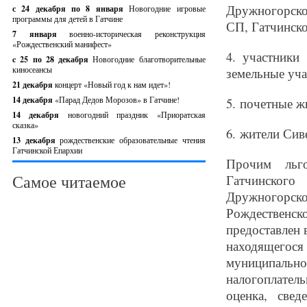
Дружногорско
с 24 декабря по 8 января
Новогодние игровые
программы для детей в Гатчине
СП, Гатчинско
7 января
военно-историческая реконструкция
«Рождественский манифест»
4​.
участники
c 25 по 28 декабря
Новогодние благотворительные
киносеансы
земельные уча
21 декабря
концерт «Новый год к нам идет»!
14 декабря
«Парад Дедов Морозов» в Гатчине!
5.​
почетные жи
14 декабря
новогодний праздник «Приоратская
сказка»
6.​
жители Сив
13 декабря
рождественские образовательные чтения
Гатчинской Епархии
Прочим льго
Самое читаемое
Гатчинског
Дружногорс
Рождественск
предоставлен 
находящегося
муниципально
налогоплател
оценка, све