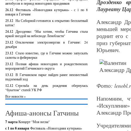
Дрозденко в
автобусов в период новогодних праздников
Лауреату Цар
26.12
Фестиваль «Новогодняя кутерьма» - с 1 по 8
января в Гатчине
25.12
На Соборной готовится к открытию бесплатный
Александр Др
каток!
меньшей мере
24.12
Дрозденко: "Мы хотим, чтобы Гатчина стала
роднит его с
яркой звездой на небосводе Ленобласти"
приз губерна
23.12
Отключение электроэнергии в Гатчине: 24
декабря
Юрьевич.
23.12
Стало известно, где в Гатчине можно запускать
салюты и фейерверки
23.12
Полная афиша новогодних и рождественских
мероприятий Гатчинского округа
13.12
В Гатчинском парке найден ранее неизвестный
подземный ход
Фото: lenobl.
12.12
Стрельба на день рождения обернулась
"букетом" статей УК РФ
Все новости »
Напомним, ч
«Искупление
Афиша-анонсы Гатчины
Александр Пр
7 марта
Концерт "Моя весна"
Учредителям
с 1 по 8 января
Фестиваль «Новогодняя кутерьма»