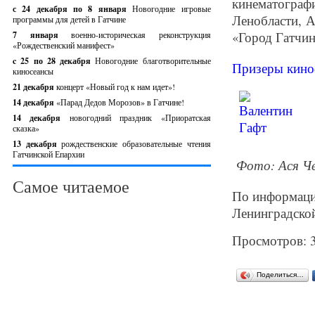
кинематогр
с 24 декабря по 8 января
Новогодние игровые
Ленобласти, 
программы для детей в Гатчине
«Город Гатчин
7 января
военно-историческая реконструкция
«Рождественский манифест»
c 25 по 28 декабря
Новогодние благотворительные
Призеры киноф
киносеансы
21 декабря
концерт «Новый год к нам идет»!
14 декабря
«Парад Дедов Морозов» в Гатчине!
14 декабря
новогодний праздник «Приоратская
сказка»
13 декабря
рождественские образовательные чтения
Гатчинской Епархии
Фото: Ася Ч
Самое читаемое
По информаци
Ленинградской
Просмотров: 
Поделиться…