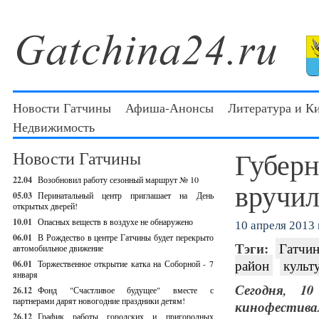
Новости Гатчины
Афиша-Анонсы
Литература и К
Недвижимость
Губерн
Новости Гатчины
22.04
Возобновил работу сезонный маршрут № 10
вручил
05.03
Перинатальный центр приглашает на День
открытых дверей!
10.01
Опасных веществ в воздухе не обнаружено
10 апреля 2013 г
06.01
В Рождество в центре Гатчины будет перекрыто
Тэги:
Гатчин
автомобильное движение
район
культ
06.01
Торжественное открытие катка на Соборной - 7
января
Сегодня, 1
26.12
Фонд "Счастливое будущее" вместе с
партнерами дарят новогодние праздники детям!
кинофестива
26.12
График работы городских и пригородных