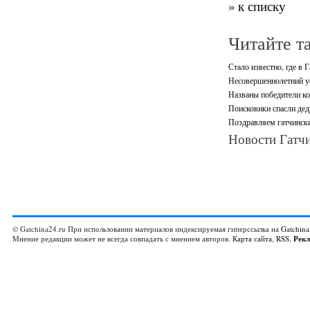
» к списку
Читайте т
Стало известно, где в 
Несовершеннолетний ус
Названы победители ко
Поисковики спасли дед
Поздравляем гатчински
Новости Гатчи
© Gatchina24.ru При использовании материалов индексируемая гиперссылка на
Gatchina
Мнение редакции может не всегда совпадать с мнением авторов.
Карта сайта
,
RSS
,
Рек