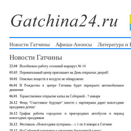
Новости Гатчины
Афиша-Анонсы
Литература и
Новости Гатчины
22.04
Возобновил работу сезонный маршрут № 10
05.03
Перинатальный центр приглашает на День открытых дверей!
10.01
Опасных веществ в воздухе не обнаружено
06.01
В Рождество в центре Гатчины будет перекрыто автомобильное
движение
06.01
Торжественное открытие катка на Соборной - 7 января
26.12
Фонд "Счастливое будущее" вместе с партнерами дарят новогодние
праздники детям!
26.12
График работы городских и пригородных автобусов в период
новогодних праздников
26.12
Фестиваль «Новогодняя кутерьма» - с 1 по 8 января в Гатчине
25.12
На Соборной готовится к открытию бесплатный каток!