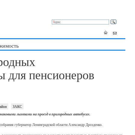
жимость
ородных
вы для пенсионеров
район
ЗАКС
наковыми льготами на проезд в пригородных автобусах.
 собрания губернатор Ленинградской области Александр Дрозденко.