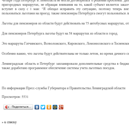
Четыре года Петербург и Ленобласть не могли договориться о решении проблемы: дат
пригородных маршрутах, не обращая внимания на то, какой субъект является заказч
вступит в силу с 1 мая: "Я обещал исправить эту ситуацию, поэтому теперь вне
пользоваться льготами на проезд. также пенсионеры Петербурга смогут пользоваться л
Льготы для пенсионеров из области будут действовать на 75 автобусных маршрутах, о
Для пенсионеров Петербурга льготы будут на 58 маршрутах из области в город.
Это маршруты Гатчинского, Всеволожского, Кировского, Ломоносовского и Тосненско
Особенно важно, что льготы будут действительны не только летом, во время дачного сез
Ленинградская область и Петербург запланировали дополнительные средства в бюдже
также доработано программное обеспечение системы учета льготных поездок.
По информации Пресс-службы Губернатора и Правительства Ленинградской области
Просмотров: 5531
Поделиться…
» к списку