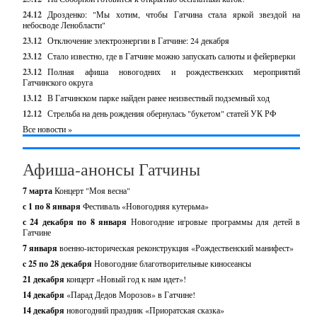
24.12
Дрозденко: "Мы хотим, чтобы Гатчина стала яркой звездой на
небосводе Ленобласти"
23.12
Отключение электроэнергии в Гатчине: 24 декабря
23.12
Стало известно, где в Гатчине можно запускать салюты и фейерверки
23.12
Полная афиша новогодних и рождественских мероприятий
Гатчинского округа
13.12
В Гатчинском парке найден ранее неизвестный подземный ход
12.12
Стрельба на день рождения обернулась "букетом" статей УК РФ
Все новости »
Афиша-анонсы Гатчины
7 марта
Концерт "Моя весна"
с 1 по 8 января
Фестиваль «Новогодняя кутерьма»
с 24 декабря по 8 января
Новогодние игровые программы для детей в
Гатчине
7 января
военно-историческая реконструкция «Рождественский манифест»
c 25 по 28 декабря
Новогодние благотворительные киносеансы
21 декабря
концерт «Новый год к нам идет»!
14 декабря
«Парад Дедов Морозов» в Гатчине!
14 декабря
новогодний праздник «Приоратская сказка»