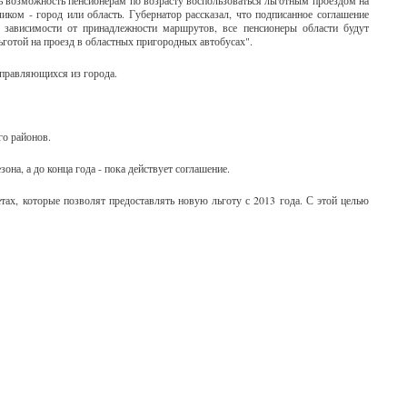
ь возможность пенсионерам по возрасту воспользоваться льготным проездом на
иком - город или область. Губернатор рассказал, что подписанное соглашение
 зависимости от принадлежности маршрутов, все пенсионеры области будут
ьготой на проезд в областных пригородных автобусах".
тправляющихся из города.
го районов.
она, а до конца года - пока действует соглашение.
тах, которые позволят предоставлять новую льготу с 2013 года. С этой целью