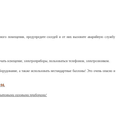
нного помещения, предупредите соседей и от них вызовите аварийную службу
ючать освещение, электроприборы, пользоваться телефоном, электрозвонком.
борудование, а также использовать нестандартные баллоны! Это очень опасно и
04.
я бытовыми газовыми приборами!