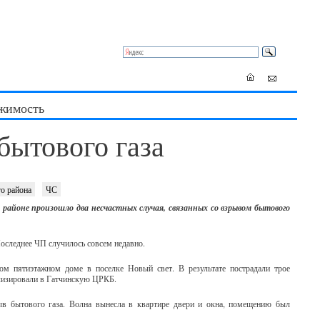
жимость
бытового газа
о района
ЧС
 районе произошло два несчастных случая, связанных со взрывом бытового
Последнее ЧП случилось совсем недавно.
ом пятиэтажном доме в поселке Новый свет. В результате пострадали трое
ализировали в Гатчинскую ЦРКБ.
ыв бытового газа. Волна вынесла в квартире двери и окна, помещению был