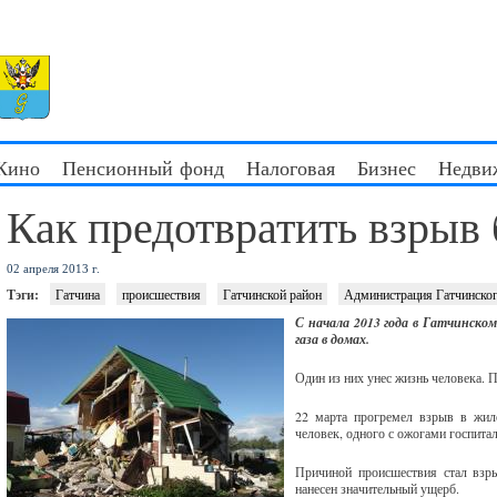
 Кино
Пенсионный фонд
Налоговая
Бизнес
Недви
Как предотвратить взрыв 
02 апреля 2013 г.
Тэги:
Гатчина
происшествия
Гатчинской район
Администрация Гатчинског
С начала 2013 года в Гатчинском
газа в домах.
Один из них унес жизнь человека. 
22 марта прогремел взрыв в жил
человек, одного с ожогами госпит
Причиной происшествия стал взр
нанесен значительный ущерб.