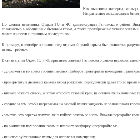
Как выяснили эксперты, жильцы 
Неправильное использование бытово
По словам начальника Отдела ГО и ЧС администрации Гатчинского района Викто
халатностью в обращении с бытовым газом, а также пренебрежение установленными п
может привести к страшным последствиям.
К примеру, в сентябре прошлого года огромной силой взрыва был полностью разрушен
из них - ребенок.
В связи с этим Отдел ГО и ЧС призывает жителей Гатчинского района неукоснительн
- До розжига и во время горения газовых приборов проветривай помещение, приоткр
- проверь тягу в дымовых каналах перед розжигом, периодически делай это во время г
- вначале зажгите спичку, а потом откройте газовый кран, не оставляйте включенные г
- следите за тем, чтобы нагреваемая на газовой плитке жидкость не залила пламя горел
- заметив, что горелка потухла, не пытайтесь зажечь ее вновь. Вначале перекройте кран
- по окончании пользования газом выключите конфорку и перекройте газ;
- не используйте газовые плиты для отопления помещения;