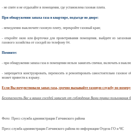
- не спите и не отдыхайте в помещении, где установлена газовая плита.
При обнаружении запаха газа в квартире, подъезде во дворе:
- немедленно выключите газовую плиту, перекройте газовый кран;
- откройте окно или форточки для проветривания помещения, выйдите из загазова
газового хозяйства от соседей по телефону 04.
Помните:
- при обнаружении запаха газа в помещении нельзя зажигать спички, включать и выкл
- запрещается конструировать, переносить и ремонтировать самостоятельно газовое о
может привести к взрыву.
Если Вы почувствовали запах газа, срочно вызывайте газовую службу по номеру 
Безопасность Вас и ваших соседей зависит от соблюдения Вами правил пользовани
Фото:
Пресс-служба администрации
Гатчинского района
Пресс-служба администрации Гатчинского района по информации Отдела ГО и ЧС