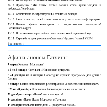
24.12
Дрозденко: "Мы хотим, чтобы Гатчина стала яркой звездой на
небосводе Ленобласти"
23.12
Отключение электроэнергии в Гатчине: 24 декабря
23.12
Стало известно, где в Гатчине можно запускать салюты и фейерверки
23.12
Полная афиша новогодних и рождественских мероприятий
Гатчинского округа
13.12
В Гатчинском парке найден ранее неизвестный подземный ход
12.12
Стрельба на день рождения обернулась "букетом" статей УК РФ
Все новости »
Афиша-анонсы Гатчины
7 марта
Концерт "Моя весна"
с 1 по 8 января
Фестиваль «Новогодняя кутерьма»
с 24 декабря по 8 января
Новогодние игровые программы для детей в
Гатчине
7 января
военно-историческая реконструкция «Рождественский манифест»
c 25 по 28 декабря
Новогодние благотворительные киносеансы
21 декабря
концерт «Новый год к нам идет»!
14 декабря
«Парад Дедов Морозов» в Гатчине!
14 декабря
новогодний праздник «Приоратская сказка»