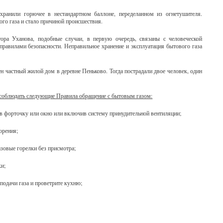
хранили горючее в нестандартном баллоне, переделанном из огнетушителя.
го газа и стало причиной происшествия.
ра Уханова, подобные случаи, в первую очередь, связаны с человеческой
равилами безопасности. Неправильное хранение и эксплуатация бытового газа
 частный жилой дом в деревне Пеньково. Тогда пострадали двое человек, один
о соблюдать следующие Правила обращение с бытовым газом:
ыв форточку или окно или включив систему принудительной вентиляции;
орения;
азовые горелки без присмотра;
ки;
 подачи газа и проветрите кухню;