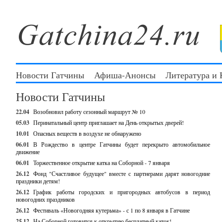
Новости Гатчины
Афиша-Анонсы
Литература и
Новости Гатчины
22.04
Возобновил работу сезонный маршрут № 10
05.03
Перинатальный центр приглашает на День открытых дверей!
10.01
Опасных веществ в воздухе не обнаружено
06.01
В Рождество в центре Гатчины будет перекрыто автомобильное
движение
06.01
Торжественное открытие катка на Соборной - 7 января
26.12
Фонд "Счастливое будущее" вместе с партнерами дарят новогодние
праздники детям!
26.12
График работы городских и пригородных автобусов в период
новогодних праздников
26.12
Фестиваль «Новогодняя кутерьма» - с 1 по 8 января в Гатчине
25.12
На Соборной готовится к открытию бесплатный каток!