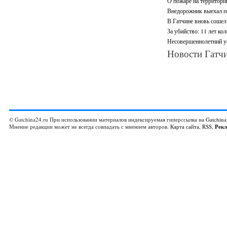
О пожаре на территори
Внедорожник выехал по
В Гатчине вновь сошел 
За убийство: 11 лет ко
Несовершеннолетний ус
Новости Гатчи
© Gatchina24.ru При использовании материалов индексируемая гиперссылка на
Gatchina
Мнение редакции может не всегда совпадать с мнением авторов.
Карта сайта
,
RSS
,
Рек