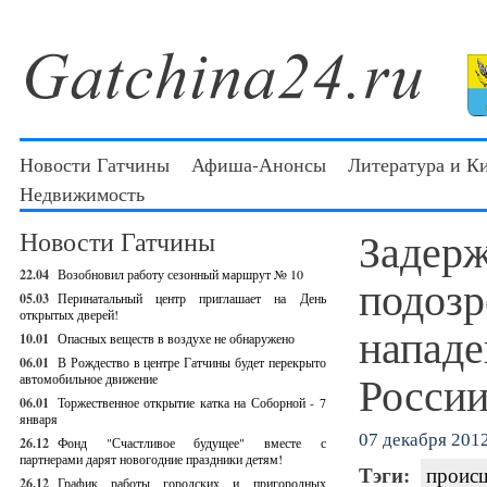
Новости Гатчины
Афиша-Анонсы
Литература и К
Недвижимость
Задер
Новости Гатчины
22.04
Возобновил работу сезонный маршрут № 10
подозр
05.03
Перинатальный центр приглашает на День
открытых дверей!
нападе
10.01
Опасных веществ в воздухе не обнаружено
06.01
В Рождество в центре Гатчины будет перекрыто
России
автомобильное движение
06.01
Торжественное открытие катка на Соборной - 7
января
07 декабря 2012
26.12
Фонд "Счастливое будущее" вместе с
партнерами дарят новогодние праздники детям!
Тэги:
проис
26.12
График работы городских и пригородных