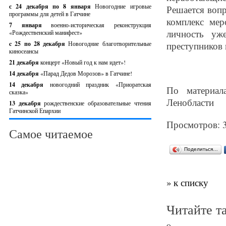
с 24 декабря по 8 января
Новогодние игровые
Решается воп
программы для детей в Гатчине
комплекс мер
7 января
военно-историческая реконструкция
личность уж
«Рождественский манифест»
c 25 по 28 декабря
Новогодние благотворительные
преступников 
киносеансы
21 декабря
концерт «Новый год к нам идет»!
14 декабря
«Парад Дедов Морозов» в Гатчине!
14 декабря
новогодний праздник «Приоратская
По материал
сказка»
Ленобласти
13 декабря
рождественские образовательные чтения
Гатчинской Епархии
Просмотров: 
Самое читаемое
Поделиться…
» к списку
Читайте т