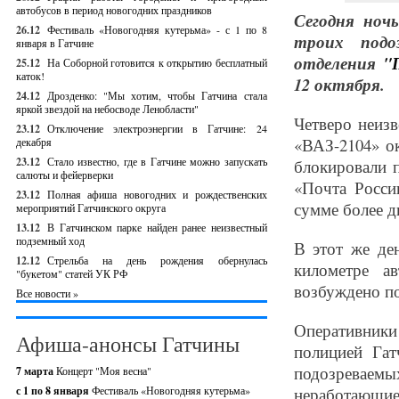
автобусов в период новогодних праздников
Сегодня ноч
26.12
Фестиваль «Новогодняя кутерьма» - с 1 по 8
троих подо
января в Гатчине
отделения
"
25.12
На Соборной готовится к открытию бесплатный
каток!
12 октября.
24.12
Дрозденко: "Мы хотим, чтобы Гатчина стала
яркой звездой на небосводе Ленобласти"
Четверо неиз
23.12
Отключение электроэнергии в Гатчине: 24
«ВАЗ-2104» о
декабря
23.12
Стало известно, где в Гатчине можно запускать
блокировали 
салюты и фейерверки
«Почта Росси
23.12
Полная афиша новогодних и рождественских
сумме более д
мероприятий Гатчинского округа
13.12
В Гатчинском парке найден ранее неизвестный
подземный ход
В этот же де
12.12
Стрельба на день рождения обернулась
километре а
"букетом" статей УК РФ
возбуждено по
Все новости »
Оперативники 
Афиша-анонсы Гатчины
полицией Гат
подозреваем
7 марта
Концерт "Моя весна"
с 1 по 8 января
Фестиваль «Новогодняя кутерьма»
неработающие