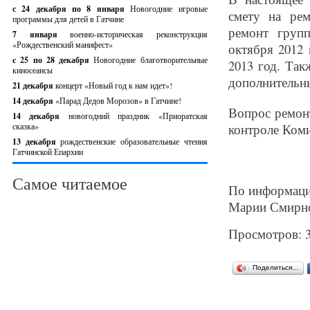
с 24 декабря по 8 января
Новогодние игровые
смету на рем
программы для детей в Гатчине
ремонт груп
7 января
военно-историческая реконструкция
«Рождественский манифест»
октября 2012 
c 25 по 28 декабря
Новогодние благотворительные
2013 год. Так
киносеансы
дополнительн
21 декабря
концерт «Новый год к нам идет»!
14 декабря
«Парад Дедов Морозов» в Гатчине!
Вопрос ремонт
14 декабря
новогодний праздник «Приоратская
сказка»
контроле Коми
13 декабря
рождественские образовательные чтения
Гатчинской Епархии
Самое читаемое
По информаци
Марии Смирн
Просмотров: 
Поделиться…