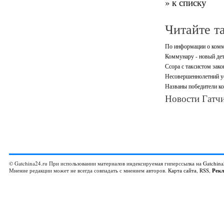
» к списку
Читайте т
По информации о комм
Коммунару - новый дет
Ссора с таксистом зак
Несовершеннолетний ус
Названы победители ко
Новости Гатчи
© Gatchina24.ru При использовании материалов индексируемая гиперссылка на
Gatchina
Мнение редакции может не всегда совпадать с мнением авторов.
Карта сайта
,
RSS
,
Рек