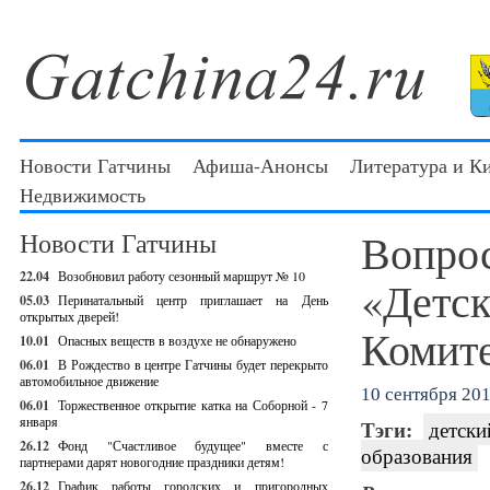
Новости Гатчины
Афиша-Анонсы
Литература и К
Недвижимость
Вопрос
Новости Гатчины
22.04
Возобновил работу сезонный маршрут № 10
«Детск
05.03
Перинатальный центр приглашает на День
открытых дверей!
Комите
10.01
Опасных веществ в воздухе не обнаружено
06.01
В Рождество в центре Гатчины будет перекрыто
автомобильное движение
10 сентября 201
06.01
Торжественное открытие катка на Соборной - 7
января
Тэги:
детски
26.12
Фонд "Счастливое будущее" вместе с
образования
партнерами дарят новогодние праздники детям!
26.12
График работы городских и пригородных