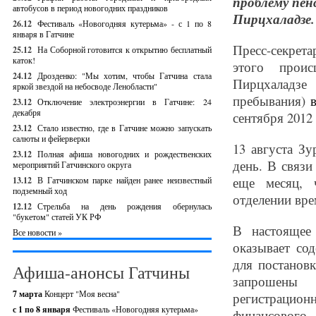
проблему пен
автобусов в период новогодних праздников
Пирцхаладзе. 
26.12
Фестиваль «Новогодняя кутерьма» - с 1 по 8
января в Гатчине
Пресс-секрета
25.12
На Соборной готовится к открытию бесплатный
каток!
этого проис
24.12
Дрозденко: "Мы хотим, чтобы Гатчина стала
Пирцхаладзе
яркой звездой на небосводе Ленобласти"
пребывания)
23.12
Отключение электроэнергии в Гатчине: 24
декабря
сентября 2012 
23.12
Стало известно, где в Гатчине можно запускать
салюты и фейерверки
13 августа Зу
23.12
Полная афиша новогодних и рождественских
день. В связи
мероприятий Гатчинского округа
еще месяц, 
13.12
В Гатчинском парке найден ранее неизвестный
подземный ход
отделении вре
12.12
Стрельба на день рождения обернулась
"букетом" статей УК РФ
В настоящее
Все новости »
оказывает со
для постанов
Афиша-анонсы Гатчины
запрошены 
7 марта
Концерт "Моя весна"
регистрацион
с 1 по 8 января
Фестиваль «Новогодняя кутерьма»
финансового 