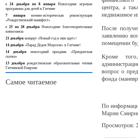
с 24 декабря по 8 января
Новогодние игровые
центра, а та
программы для детей в Гатчине
недвижимое им
7 января
военно-историческая реконструкция
«Рождественский манифест»
c 25 по 28 декабря
Новогодние благотворительные
После получе
киносеансы
заявлению во
21 декабря
концерт «Новый год к нам идет»!
помещении буд
14 декабря
«Парад Дедов Морозов» в Гатчине!
14 декабря
новогодний праздник «Приоратская
Кроме того
сказка»
администраци
13 декабря
рождественские образовательные чтения
Гатчинской Епархии
вопрос о пре
фонда (маневр
Самое читаемое
По информаци
Марии Смирн
Просмотров: 