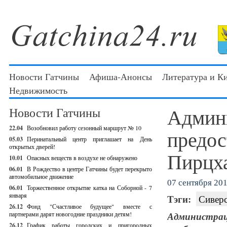
Новости Гатчины
Афиша-Анонсы
Литература и К
Недвижимость
Админ
Новости Гатчины
22.04
Возобновил работу сезонный маршрут № 10
предос
05.03
Перинатальный центр приглашает на День
открытых дверей!
Пирцх
10.01
Опасных веществ в воздухе не обнаружено
06.01
В Рождество в центре Гатчины будет перекрыто
автомобильное движение
07 сентября 201
06.01
Торжественное открытие катка на Соборной - 7
января
Тэги:
Сиверс
26.12
Фонд "Счастливое будущее" вместе с
партнерами дарят новогодние праздники детям!
Администрац
26.12
График работы городских и пригородных