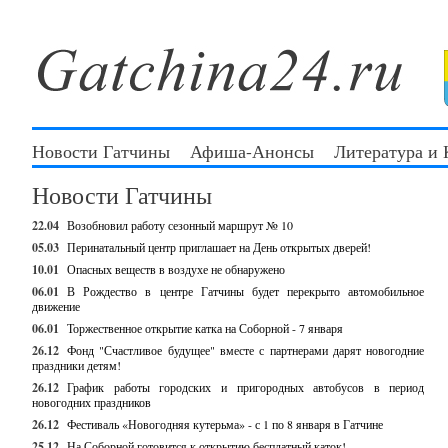
Новости Гатчины
Афиша-Анонсы
Литература и
Новости Гатчины
22.04
Возобновил работу сезонный маршрут № 10
05.03
Перинатальный центр приглашает на День открытых дверей!
10.01
Опасных веществ в воздухе не обнаружено
06.01
В Рождество в центре Гатчины будет перекрыто автомобильное
движение
06.01
Торжественное открытие катка на Соборной - 7 января
26.12
Фонд "Счастливое будущее" вместе с партнерами дарят новогодние
праздники детям!
26.12
График работы городских и пригородных автобусов в период
новогодних праздников
26.12
Фестиваль «Новогодняя кутерьма» - с 1 по 8 января в Гатчине
25.12
На Соборной готовится к открытию бесплатный каток!