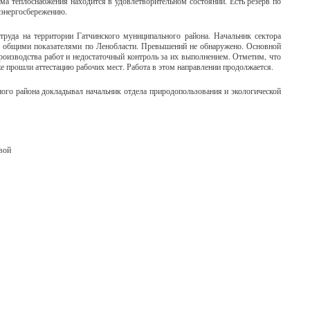
а теплоснабжения находится в удовлетворительном состоянии. Есть резерв по
 энергосбережению.
руда на территории Гатчинского муниципального района. Начальник сектора
с общими показателями по Ленобласти. Превышений не обнаружено. Основной
роизводства работ и недостаточный контроль за их выполнением. Отметим, что
же прошли аттестацию рабочих мест. Работа в этом направлении продолжается.
ого района докладывал начальник отдела природопользования и экологической
вой