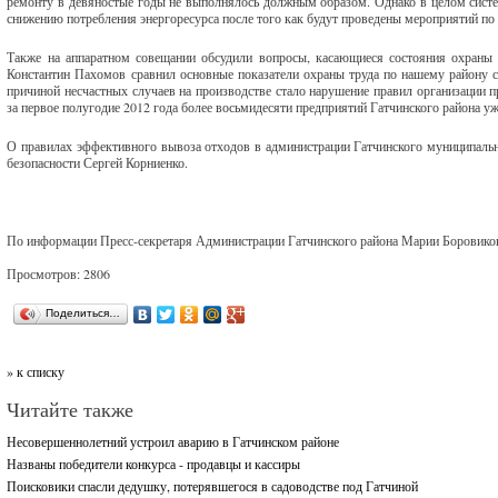
ремонту в девяностые годы не выполнялось должным образом. Однако в целом систем
снижению потребления энергоресурса после того как будут проведены мероприятий по
Также на аппаратном совещании обсудили вопросы, касающиеся состояния охраны т
Константин Пахомов сравнил основные показатели охраны труда по нашему району 
причиной несчастных случаев на производстве стало нарушение правил организации п
за первое полугодие 2012 года более восьмидесяти предприятий Гатчинского района у
О правилах эффективного вывоза отходов в администрации Гатчинского муниципальн
безопасности Сергей Корниенко.
По информации Пресс-секретаря Администрации Гатчинского района Марии Боровико
Просмотров: 2806
Поделиться…
» к списку
Читайте также
Несовершеннолетний устроил аварию в Гатчинском районе
Названы победители конкурса - продавцы и кассиры
Поисковики спасли дедушку, потерявшегося в садоводстве под Гатчиной