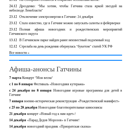
24.12
Дрозденко: "Мы хотим, чтобы Гатчина стала яркой звездой на
небосводе Ленобласти"
23.12
Отключение электроэнергии в Гатчине: 24 декабря
23.12
Стало известно, где в Гатчине можно запускать салюты и фейерверки
23.12
Полная афиша новогодних и рождественских мероприятий
Гатчинского округа
13.12
В Гатчинском парке найден ранее неизвестный подземный ход
12.12
Стрельба на день рождения обернулась "букетом" статей УК РФ
Все новости »
Афиша-анонсы Гатчины
7 марта
Концерт "Моя весна"
с 1 по 8 января
Фестиваль «Новогодняя кутерьма»
с 24 декабря по 8 января
Новогодние игровые программы для детей в
Гатчине
7 января
военно-историческая реконструкция «Рождественский манифест»
c 25 по 28 декабря
Новогодние благотворительные киносеансы
21 декабря
концерт «Новый год к нам идет»!
14 декабря
«Парад Дедов Морозов» в Гатчине!
14 декабря
новогодний праздник «Приоратская сказка»