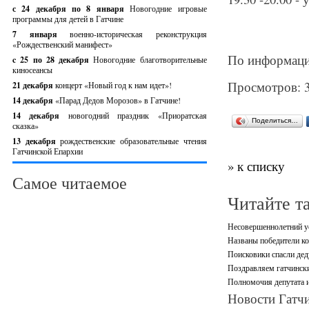
с 24 декабря по 8 января
Новогодние игровые
программы для детей в Гатчине
7 января
военно-историческая реконструкция
«Рождественский манифест»
По информации
c 25 по 28 декабря
Новогодние благотворительные
киносеансы
Просмотров: 
21 декабря
концерт «Новый год к нам идет»!
14 декабря
«Парад Дедов Морозов» в Гатчине!
14 декабря
новогодний праздник «Приоратская
Поделиться…
сказка»
13 декабря
рождественские образовательные чтения
Гатчинской Епархии
» к списку
Самое читаемое
Читайте т
Несовершеннолетний ус
Названы победители ко
Поисковики спасли дед
Поздравляем гатчински
Полномочия депутата и
Новости Гатчи