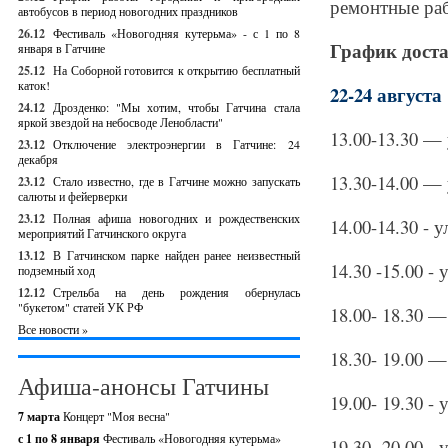
ремонтные раб
автобусов в период новогодних праздников
26.12
Фестиваль «Новогодняя кутерьма» - с 1 по 8
График доста
января в Гатчине
25.12
На Соборной готовится к открытию бесплатный
каток!
22-24 августа
24.12
Дрозденко: "Мы хотим, чтобы Гатчина стала
яркой звездой на небосводе Ленобласти"
13.00-13.30 —
23.12
Отключение электроэнергии в Гатчине: 24
декабря
13.30-14.00 —
23.12
Стало известно, где в Гатчине можно запускать
салюты и фейерверки
23.12
Полная афиша новогодних и рождественских
14.00-14.30 - 
мероприятий Гатчинского округа
13.12
В Гатчинском парке найден ранее неизвестный
14.30 -15.00 -
подземный ход
12.12
Стрельба на день рождения обернулась
"букетом" статей УК РФ
18.00- 18.30 
Все новости »
18.30- 19.00 
Афиша-анонсы Гатчины
19.00- 19.30 -
7 марта
Концерт "Моя весна"
с 1 по 8 января
Фестиваль «Новогодняя кутерьма»
19.30 -20.00 -