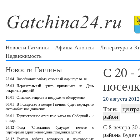
Новости Гатчины
Афиша-Анонсы
Литература и К
Недвижимость
С 20 - 
Новости Гатчины
22.04
Возобновил работу сезонный маршрут № 10
поселк
05.03
Перинатальный центр приглашает на День
открытых дверей!
10.01
Опасных веществ в воздухе не обнаружено
20 августа 2012 
06.01
В Рождество в центре Гатчины будет перекрыто
Тэги:
центра
автомобильное движение
район
06.01
Торжественное открытие катка на Соборной - 7
января
С 8 вечера 20
26.12
Фонд "Счастливое будущее" вместе с
партнерами дарят новогодние праздники детям!
района
будет 
26.12
График работы городских и пригородных