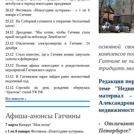
автобусов в период новогодних праздников
26.12
Фестиваль «Новогодняя кутерьма» - с 1 по 8
января в Гатчине
25.12
На Соборной готовится к открытию бесплатный
каток!
24.12
Дрозденко: "Мы хотим, чтобы Гатчина стала
яркой звездой на небосводе Ленобласти"
23.12
Отключение электроэнергии в Гатчине: 24
основной св
декабря
комплексов п
23.12
Стало известно, где в Гатчине можно запускать
салюты и фейерверки
Гатчине не па
23.12
Полная афиша новогодних и рождественских
тридцать мин
мероприятий Гатчинского округа
13.12
В Гатчинском парке найден ранее неизвестный
Редакция пор
подземный ход
теме "Недв
12.12
Стрельба на день рождения обернулась
"букетом" статей УК РФ
материал 
Все новости »
Александр
недвижимос
Афиша-анонсы Гатчины
- Отличают
7 марта
Концерт "Моя весна"
Петербурге?
с 1 по 8 января
Фестиваль «Новогодняя кутерьма»