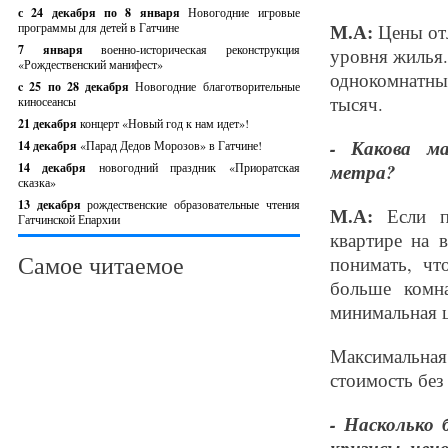
с 24 декабря по 8 января
Новогодние игровые
М.А:
программы для детей в Гатчине
Цены от
7 января
военно-историческая реконструкция
уровня жилья.
«Рождественский манифест»
однокомнатные
c 25 по 28 декабря
Новогодние благотворительные
тысяч.
киносеансы
21 декабря
концерт «Новый год к нам идет»!
- Какова м
14 декабря
«Парад Дедов Морозов» в Гатчине!
14 декабря
новогодний праздник «Приоратская
метра?
сказка»
13 декабря
рождественские образовательные чтения
М.А:
Если по
Гатчинской Епархии
квартире на 
Самое читаемое
понимать, чт
больше комн
минимальная ц
Максимальная 
стоимость без
- Насколько