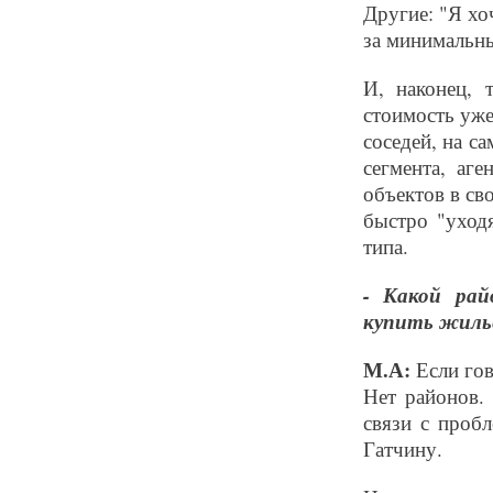
Другие: "Я хо
за минимальны
И, наконец, т
стоимость уже
соседей, на с
сегмента, аг
объектов в св
быстро "уходя
типа.
- Какой рай
купить жиль
М.А:
Если гов
Нет районов. 
связи с проб
Гатчину.