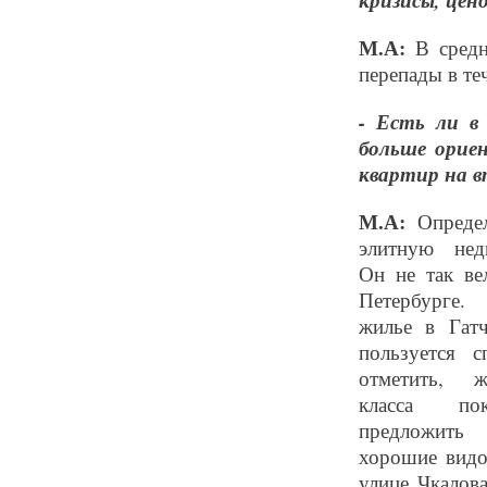
кризисы, цен
М.А:
В средн
перепады в те
- Есть ли в
больше орие
квартир на 
М.А:
Определ
элитную нед
Он не так ве
Петербурге
жилье в Гатч
пользуется 
отметить, 
класса по
предложит
хорошие видо
улице Чкалова