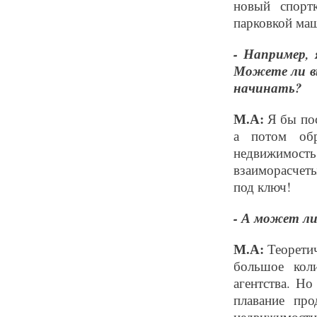
новый спорт
парковкой маш
- Например,
Можете ли вы
начинать?
М.А:
Я бы пос
а потом обр
недвижимость
взаиморасчеты
под ключ!
- А может ли
М.А:
Теоретич
большое кол
агентства. Но
плавание пр
недвижимости