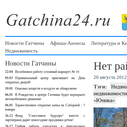
Новости Гатчины
Афиша-Анонсы
Литература и К
Недвижимость
Нет ра
Новости Гатчины
22.04
Возобновил работу сезонный маршрут № 10
20 августа 2012 
05.03
Перинатальный центр приглашает на День
открытых дверей!
Тэги:
Недви
10.01
Опасных веществ в воздухе не обнаружено
недвижимости 
06.01
В Рождество в центре Гатчины будет перекрыто
автомобильное движение
«Юника»
06.01
Торжественное открытие катка на Соборной - 7
января
26.12
Фонд "Счастливое будущее" вместе с
партнерами дарят новогодние праздники детям!
26.12
График работы городских и пригородных