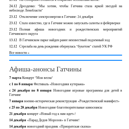
24.12
Дрозденко: "Мы хотим, чтобы Гатчина стала яркой звездой на
небосводе Ленобласти"
23.12
Отключение электроэнергии в Гатчине: 24 декабря
23.12
Стало известно, где в Гатчине можно запускать салюты и фейерверки
23.12
Полная афиша новогодних и рождественских мероприятий
Гатчинского округа
13.12
В Гатчинском парке найден ранее неизвестный подземный ход
12.12
Стрельба на день рождения обернулась "букетом" статей УК РФ
Все новости »
Афиша-анонсы Гатчины
7 марта
Концерт "Моя весна"
с 1 по 8 января
Фестиваль «Новогодняя кутерьма»
с 24 декабря по 8 января
Новогодние игровые программы для детей в
Гатчине
7 января
военно-историческая реконструкция «Рождественский манифест»
c 25 по 28 декабря
Новогодние благотворительные киносеансы
21 декабря
концерт «Новый год к нам идет»!
14 декабря
«Парад Дедов Морозов» в Гатчине!
14 декабря
новогодний праздник «Приоратская сказка»