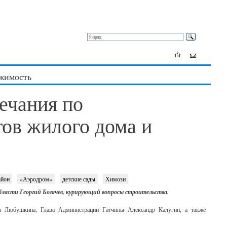
жимость
мечания по
тов жилого дома и
айон
«Аэродром»
детские сады
Химози
области
Георгий Богачев
, курирующий вопросы строительства.
на Любушкина, Глава Администрации Гатчины Александр Калугин, а также