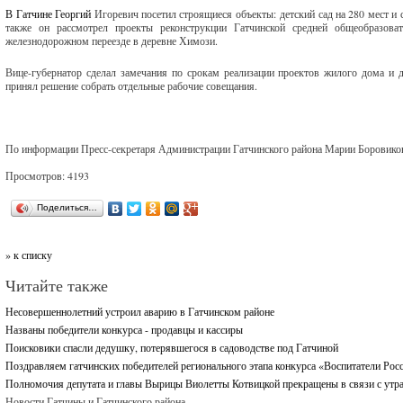
В Гатчине Георгий
Игоревич посетил строящиеся объекты: детский сад на 280 мест 
также он рассмотрел проекты реконструкции Гатчинской средней общеобразов
железнодорожном переезде в деревне Химози.
Вице-губернатор сделал замечания по срокам реализации проектов жилого дома и 
принял решение собрать отдельные рабочие совещания.
По информации Пресс-секретаря Администрации Гатчинского района Марии Боровико
Просмотров: 4193
Поделиться…
» к списку
Читайте также
Несовершеннолетний устроил аварию в Гатчинском районе
Названы победители конкурса - продавцы и кассиры
Поисковики спасли дедушку, потерявшегося в садоводстве под Гатчиной
Поздравляем гатчинских победителей регионального этапа конкурса «Воспитатели Рос
Полномочия депутата и главы Вырицы Виолетты Котвицкой прекращены в связи с утр
Новости Гатчины и Гатчинского района