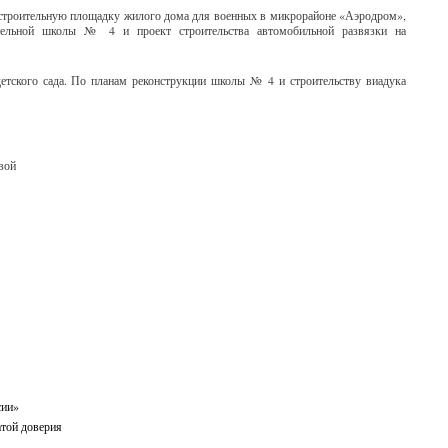
и строительную площадку жилого дома для военных в микрорайоне «Аэродром»,
ательной школы № 4 и проект строительства автомобильной развязки на
детского сада. По планам реконструкции школы № 4 и строительству виадука
вой
сии»
атой доверия