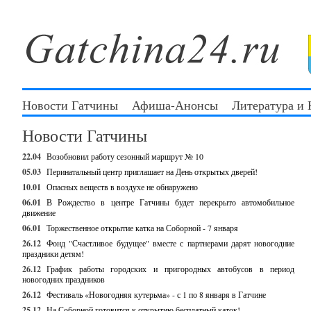
Новости Гатчины
Афиша-Анонсы
Литература и
Новости Гатчины
22.04
Возобновил работу сезонный маршрут № 10
05.03
Перинатальный центр приглашает на День открытых дверей!
10.01
Опасных веществ в воздухе не обнаружено
06.01
В Рождество в центре Гатчины будет перекрыто автомобильное
движение
06.01
Торжественное открытие катка на Соборной - 7 января
26.12
Фонд "Счастливое будущее" вместе с партнерами дарят новогодние
праздники детям!
26.12
График работы городских и пригородных автобусов в период
новогодних праздников
26.12
Фестиваль «Новогодняя кутерьма» - с 1 по 8 января в Гатчине
25.12
На Соборной готовится к открытию бесплатный каток!