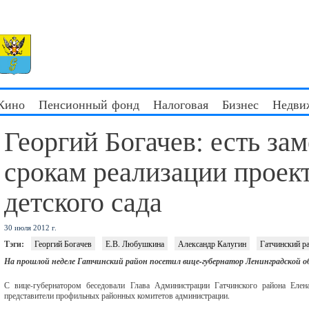
 Кино
Пенсионный фонд
Налоговая
Бизнес
Недви
Георгий Богачев: есть за
срокам реализации проек
детского сада
30 июля 2012 г.
Тэги:
Георгий Богачев
Е.В. Любушкина
Александр Калугин
Гатчинский р
На прошлой неделе Гатчинский район посетил вице-губернатор Ленинградской 
С вице-губернатором беседовали Глава Администрации Гатчинского района Еле
представители профильных районных комитетов администрации.