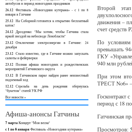
автобусов в период новогодних праздников
Второй этап
26.12
Фестиваль «Новогодняя кутерьма» - с 1 по 8
двухполосног
января в Гатчине
25.12
На Соборной готовится к открытию бесплатный
движения – пл
каток!
счет средств 
24.12
Дрозденко: "Мы хотим, чтобы Гатчина стала
яркой звездой на небосводе Ленобласти"
По условиям 
23.12
Отключение электроэнергии в Гатчине: 24
декабря
превышать 94
23.12
Стало известно, где в Гатчине можно запускать
ГКУ «Управле
салюты и фейерверки
940 млн рубле
23.12
Полная афиша новогодних и рождественских
мероприятий Гатчинского округа
При этом вт
13.12
В Гатчинском парке найден ранее неизвестный
подземный ход
ТРЕСТ No6» – 
12.12
Стрельба на день рождения обернулась
"букетом" статей УК РФ
Госконтракт с
Все новости »
период с 18 по
Афиша-анонсы Гатчины
Гатчинская пр
7 марта
Концерт "Моя весна"
Просмотров: 
с 1 по 8 января
Фестиваль «Новогодняя кутерьма»