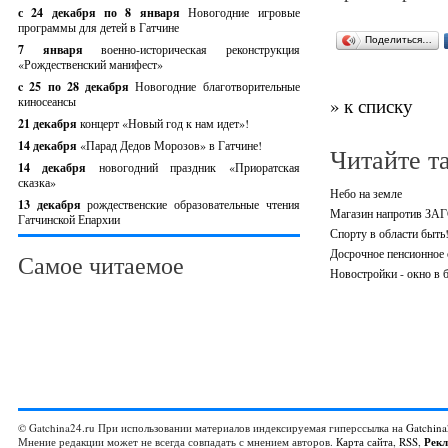
с 24 декабря по 8 января
Новогодние игровые
программы для детей в Гатчине
Поделиться…
7 января
военно-историческая реконструкция
«Рождественский манифест»
c 25 по 28 декабря
Новогодние благотворительные
киносеансы
» к списку
21 декабря
концерт «Новый год к нам идет»!
14 декабря
«Парад Дедов Морозов» в Гатчине!
Читайте т
14 декабря
новогодний праздник «Приоратская
сказка»
Небо на земле
13 декабря
рождественские образовательные чтения
Магазин напротив ЗАГ
Гатчинской Епархии
Спорту в области быть
Досрочное пенсионное 
Самое читаемое
Новостройки - окно в 
© Gatchina24.ru При использовании материалов индексируемая гиперссылка на
Gatchina
Мнение редакции может не всегда совпадать с мнением авторов.
Карта сайта
,
RSS
,
Рек