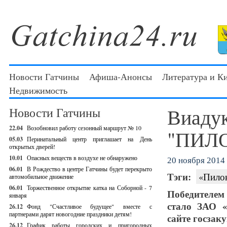
Новости Гатчины
Афиша-Анонсы
Литература и К
Недвижимость
Виадук
Новости Гатчины
22.04
Возобновил работу сезонный маршрут № 10
"ПИЛ
05.03
Перинатальный центр приглашает на День
открытых дверей!
10.01
Опасных веществ в воздухе не обнаружено
20 ноября 2014 
06.01
В Рождество в центре Гатчины будет перекрыто
Тэги:
«Пило
автомобильное движение
06.01
Торжественное открытие катка на Соборной - 7
Победителем
января
стало ЗАО «
26.12
Фонд "Счастливое будущее" вместе с
партнерами дарят новогодние праздники детям!
сайте госзаку
26.12
График работы городских и пригородных