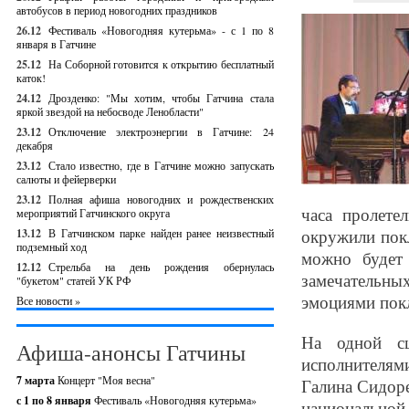
автобусов в период новогодних праздников
26.12
Фестиваль «Новогодняя кутерьма» - с 1 по 8
января в Гатчине
25.12
На Соборной готовится к открытию бесплатный
каток!
24.12
Дрозденко: "Мы хотим, чтобы Гатчина стала
яркой звездой на небосводе Ленобласти"
23.12
Отключение электроэнергии в Гатчине: 24
декабря
23.12
Стало известно, где в Гатчине можно запускать
салюты и фейерверки
23.12
Полная афиша новогодних и рождественских
часа пролете
мероприятий Гатчинского округа
окружили покл
13.12
В Гатчинском парке найден ранее неизвестный
подземный ход
можно будет
12.12
Стрельба на день рождения обернулась
замечательны
"букетом" статей УК РФ
эмоциями пок
Все новости »
На одной сц
Афиша-анонсы Гатчины
исполнителям
7 марта
Концерт "Моя весна"
Галина Сидоре
с 1 по 8 января
Фестиваль «Новогодняя кутерьма»
национальной