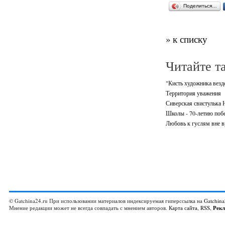
Поделиться…
» к списку
Читайте т
"Кисть художника везде
Территория уважения
Сиверская свистулька
Школы - 70-летию поб
Любовь к гуслям вне 
© Gatchina24.ru При использовании материалов индексируемая гиперссылка на
Gatchina
Мнение редакции может не всегда совпадать с мнением авторов.
Карта сайта
,
RSS
,
Рек