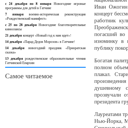
с 24 декабря по 8 января
Новогодние игровые
Иван Ожогин 
программы для детей в Гатчине
концерт бесс
7 января
военно-историческая реконструкция
«Рождественский манифест»
работник кул
c 25 по 28 декабря
Новогодние благотворительные
Преображенс
киносеансы
погасший во 
21 декабря
концерт «Новый год к нам идет»!
изюминку в 
14 декабря
«Парад Дедов Морозов» в Гатчине!
публику поко
14 декабря
новогодний праздник «Приоратская
сказка»
13 декабря
рождественские образовательные чтения
Богатая палит
Гатчинской Епархии
полном объем
плакал. Ста
Самое читаемое
произведения
душевному с
прозвучали о
президента гр
Лауреатами тр
Нью-Йорка, Мо
Специальный 