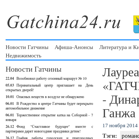
Новости Гатчины
Афиша-Анонсы
Литература и К
Недвижимость
Лауре
Новости Гатчины
22.04
Возобновил работу сезонный маршрут № 10
«ГАТ
05.03
Перинатальный центр приглашает на День
открытых дверей!
- Дина
10.01
Опасных веществ в воздухе не обнаружено
06.01
В Рождество в центре Гатчины будет перекрыто
Ганжа
автомобильное движение
06.01
Торжественное открытие катка на Соборной - 7
января
17 ноября 2014 
26.12
Фонд "Счастливое будущее" вместе с
партнерами дарят новогодние праздники детям!
Тэги:
роман
26.12
График работы городских и пригородных