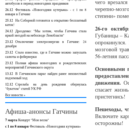
чего врезался
автобусов в период новогодних праздников
черепно-мозг
26.12
Фестиваль «Новогодняя кутерьма» - с 1 по 8
января в Гатчине
степени» поме
25.12
На Соборной готовится к открытию бесплатный
каток!
26-го октябр
24.12
Дрозденко: "Мы хотим, чтобы Гатчина стала
Губаницы – Ка
яркой звездой на небосводе Ленобласти"
опрокинулся.
23.12
Отключение электроэнергии в Гатчине: 24
декабря
мозговой тра
23.12
Стало известно, где в Гатчине можно запускать
56-летняя пас
салюты и фейерверки
23.12
Полная афиша новогодних и рождественских
мероприятий Гатчинского округа
Основными п
13.12
В Гатчинском парке найден ранее неизвестный
предоставл
подземный ход
движения.
Ос
12.12
Стрельба на день рождения обернулась
спасает жизн
"букетом" статей УК РФ
Все новости »
пристегнись!
Пешеходы, чт
Афиша-анонсы Гатчины
Включите кар
7 марта
Концерт "Моя весна"
осторожны!
с 1 по 8 января
Фестиваль «Новогодняя кутерьма»