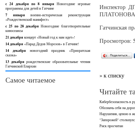
с 24 декабря по 8 января
Новогодние игровые
Инспектор Д
программы для детей в Гатчине
ПЛАТОНОВ
7 января
военно-историческая реконструкция
«Рождественский манифест»
c 25 по 28 декабря
Новогодние благотворительные
Гатчинская пр
киносеансы
21 декабря
концерт «Новый год к нам идет»!
Просмотров: 
14 декабря
«Парад Дедов Морозов» в Гатчине!
14 декабря
новогодний праздник «Приоратская
сказка»
Поделиться…
13 декабря
рождественские образовательные чтения
Гатчинской Епархии
» к списку
Самое читаемое
Читайте т
Кибербезопасность в р
Обозначь себя на дорог
Нарушения, ценою в жи
"Запорожей" столкнулс
Риск просчитан