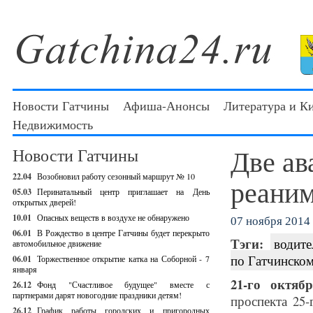
Новости Гатчины
Афиша-Анонсы
Литература и К
Недвижимость
Две ав
Новости Гатчины
22.04
Возобновил работу сезонный маршрут № 10
реаним
05.03
Перинатальный центр приглашает на День
открытых дверей!
10.01
Опасных веществ в воздухе не обнаружено
07 ноября 2014 
06.01
В Рождество в центре Гатчины будет перекрыто
Тэги:
водите
автомобильное движение
по Гатчинско
06.01
Торжественное открытие катка на Соборной - 7
января
21-го октяб
26.12
Фонд "Счастливое будущее" вместе с
партнерами дарят новогодние праздники детям!
проспекта 25
26.12
График работы городских и пригородных