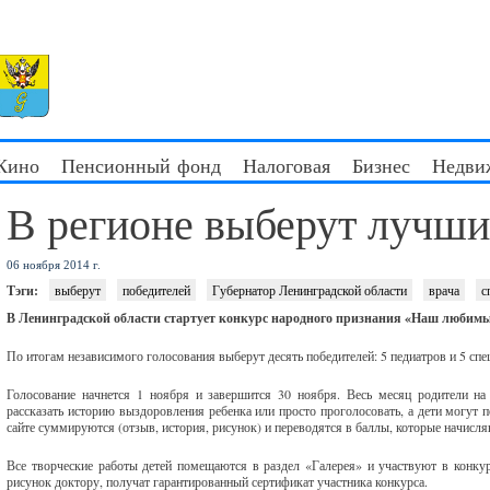
 Кино
Пенсионный фонд
Налоговая
Бизнес
Недви
В регионе выберут лучши
06 ноября 2014 г.
Тэги:
выберут
победителей
Губернатор Ленинградской области
врача
с
В Ленинградской области стартует конкурс народного признания «Наш любимый
По итогам независимого голосования выберут десять победителей: 5 педиатров и 5 сп
Голосование начнется 1 ноября и завершится 30 ноября. Весь месяц родители н
рассказать историю выздоровления ребенка или просто проголосовать, а дети могут
сайте суммируются (отзыв, история, рисунок) и переводятся в баллы, которые начисл
Все творческие работы детей помещаются в раздел «Галерея» и участвуют в конкурс
рисунок доктору, получат гарантированный сертификат участника конкурса.