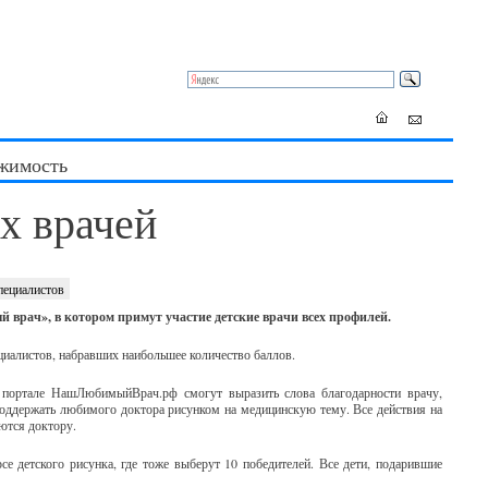
жимость
х врачей
пециалистов
 врач», в котором примут участие детские врачи всех профилей.
ециалистов, набравших наибольшее количество баллов.
а портале НашЛюбимыйВрач.рф смогут выразить слова благодарности врачу,
 поддержать любимого доктора рисунком на медицинскую тему. Все действия на
яются доктору.
е детского рисунка, где тоже выберут 10 победителей. Все дети, подарившие