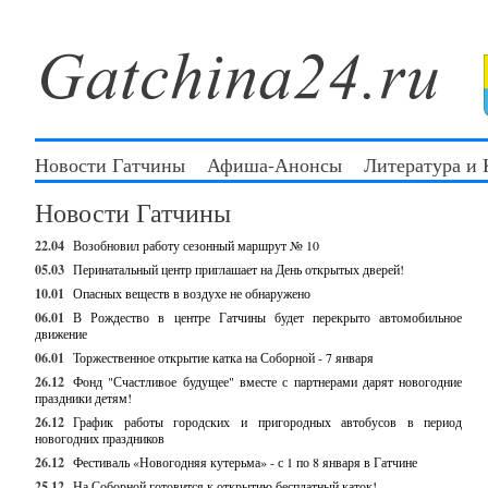
Новости Гатчины
Афиша-Анонсы
Литература и
Новости Гатчины
22.04
Возобновил работу сезонный маршрут № 10
05.03
Перинатальный центр приглашает на День открытых дверей!
10.01
Опасных веществ в воздухе не обнаружено
06.01
В Рождество в центре Гатчины будет перекрыто автомобильное
движение
06.01
Торжественное открытие катка на Соборной - 7 января
26.12
Фонд "Счастливое будущее" вместе с партнерами дарят новогодние
праздники детям!
26.12
График работы городских и пригородных автобусов в период
новогодних праздников
26.12
Фестиваль «Новогодняя кутерьма» - с 1 по 8 января в Гатчине
25.12
На Соборной готовится к открытию бесплатный каток!