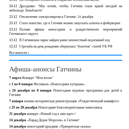
24.12
Дрозденко: "Мы хотим, чтобы Гатчина стала яркой звездой на
небосводе Ленобласти"
23.12
Отключение электроэнергии в Гатчине: 24 декабря
23.12
Стало известно, где в Гатчине можно запускать салюты и фейерверки
23.12
Полная афиша новогодних и рождественских мероприятий
Гатчинского округа
13.12
В Гатчинском парке найден ранее неизвестный подземный ход
12.12
Стрельба на день рождения обернулась "букетом" статей УК РФ
Все новости »
Афиша-анонсы Гатчины
7 марта
Концерт "Моя весна"
с 1 по 8 января
Фестиваль «Новогодняя кутерьма»
с 24 декабря по 8 января
Новогодние игровые программы для детей в
Гатчине
7 января
военно-историческая реконструкция «Рождественский манифест»
c 25 по 28 декабря
Новогодние благотворительные киносеансы
21 декабря
концерт «Новый год к нам идет»!
14 декабря
«Парад Дедов Морозов» в Гатчине!
14 декабря
новогодний праздник «Приоратская сказка»