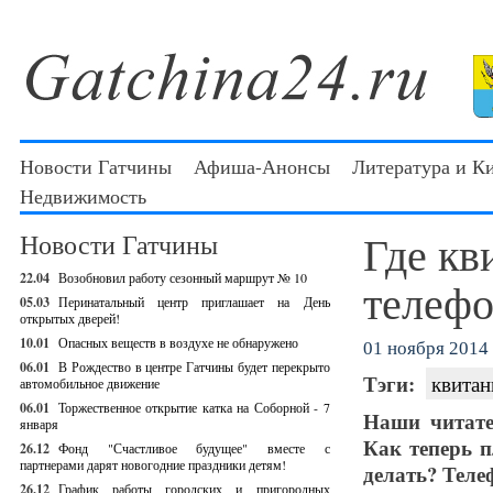
Новости Гатчины
Афиша-Анонсы
Литература и К
Недвижимость
Где кв
Новости Гатчины
22.04
Возобновил работу сезонный маршрут № 10
телеф
05.03
Перинатальный центр приглашает на День
открытых дверей!
10.01
Опасных веществ в воздухе не обнаружено
01 ноября 2014 
06.01
В Рождество в центре Гатчины будет перекрыто
Тэги:
квитан
автомобильное движение
06.01
Торжественное открытие катка на Соборной - 7
Наши читате
января
Как теперь п
26.12
Фонд "Счастливое будущее" вместе с
партнерами дарят новогодние праздники детям!
делать? Теле
26.12
График работы городских и пригородных