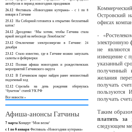
автобусов в период новогодних праздников
Коммерческий
26.12
Фестиваль «Новогодняя кутерьма» - с 1 по 8
Островский н
января в Гатчине
25.12
На Соборной готовится к открытию бесплатный
офисах компан
каток!
24.12
Дрозденко: "Мы хотим, чтобы Гатчина стала
- «Ростелек
яркой звездой на небосводе Ленобласти"
электронную ф
23.12
Отключение электроэнергии в Гатчине: 24
декабря
не являются
23.12
Стало известно, где в Гатчине можно запускать
извещение с 
салюты и фейерверки
указанный сро
23.12
Полная афиша новогодних и рождественских
мероприятий Гатчинского округа
полученный и
13.12
В Гатчинском парке найден ранее неизвестный
желания пере
подземный ход
получать сче
12.12
Стрельба на день рождения обернулась
пользуются И
"букетом" статей УК РФ
Все новости »
получать счета
Таким образо
Афиша-анонсы Гатчины
платить за 
7 марта
Концерт "Моя весна"
следующем мес
с 1 по 8 января
Фестиваль «Новогодняя кутерьма»