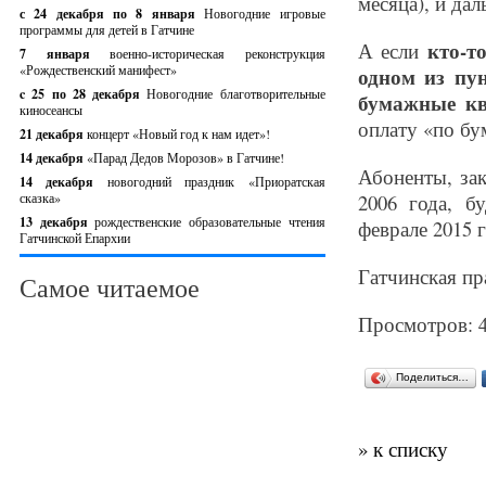
месяца), и дал
с 24 декабря по 8 января
Новогодние игровые
программы для детей в Гатчине
кто-т
А если
7 января
военно-историческая реконструкция
«Рождественский манифест»
одном из пун
c 25 по 28 декабря
Новогодние благотворительные
бумажные кв
киносеансы
оплату «по бу
21 декабря
концерт «Новый год к нам идет»!
14 декабря
«Парад Дедов Морозов» в Гатчине!
Абоненты, за
14 декабря
новогодний праздник «Приоратская
сказка»
2006 года, б
13 декабря
рождественские образовательные чтения
феврале 2015 г
Гатчинской Епархии
Гатчинская пр
Самое читаемое
Просмотров: 
Поделиться…
» к списку