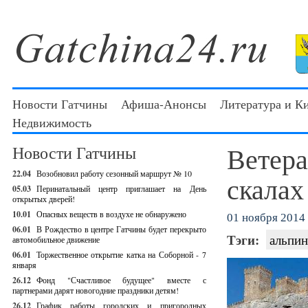
Новости Гатчины
Афиша-Анонсы
Литература и К
Недвижимость
Ветера
Новости Гатчины
22.04
Возобновил работу сезонный маршрут № 10
скалах
05.03
Перинатальный центр приглашает на День
открытых дверей!
10.01
Опасных веществ в воздухе не обнаружено
01 ноября 2014 
06.01
В Рождество в центре Гатчины будет перекрыто
Тэги:
альпин
автомобильное движение
06.01
Торжественное открытие катка на Соборной - 7
января
26.12
Фонд "Счастливое будущее" вместе с
партнерами дарят новогодние праздники детям!
26.12
График работы городских и пригородных