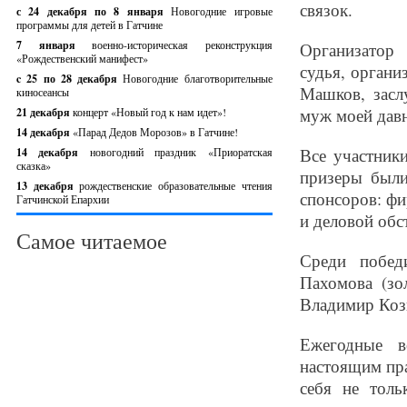
связок.
с 24 декабря по 8 января
Новогодние игровые
программы для детей в Гатчине
7 января
военно-историческая реконструкция
Организатор
«Рождественский манифест»
судья, органи
c 25 по 28 декабря
Новогодние благотворительные
Машков, засл
киносеансы
муж моей дав
21 декабря
концерт «Новый год к нам идет»!
14 декабря
«Парад Дедов Морозов» в Гатчине!
Все участник
14 декабря
новогодний праздник «Приоратская
сказка»
призеры были
13 декабря
рождественские образовательные чтения
спонсоров: фи
Гатчинской Епархии
и деловой обс
Самое читаемое
Среди побед
Пахомова (зо
Владимир Козы
Ежегодные в
настоящим пра
себя не толь