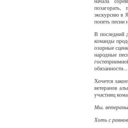
начала соре
позагорать, 
экскурсию в 
попеть песни 
В последний 
команды прод
озорные сценк
народные пес
гостеприимн
обязанности...
Хочется зако
ветеранов ал
участниц кома
Мы, ветераны
Хоть с равнов