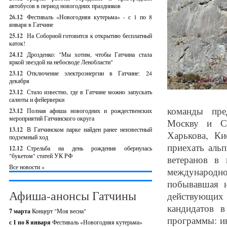
автобусов в период новогодних праздников
26.12
Фестиваль «Новогодняя кутерьма» - с 1 по 8
января в Гатчине
25.12
На Соборной готовится к открытию бесплатный
каток!
24.12
Дрозденко: "Мы хотим, чтобы Гатчина стала
яркой звездой на небосводе Ленобласти"
23.12
Отключение электроэнергии в Гатчине: 24
декабря
23.12
Стало известно, где в Гатчине можно запускать
салюты и фейерверки
команды пре
23.12
Полная афиша новогодних и рождественских
мероприятий Гатчинского округа
Москву и Са
13.12
В Гатчинском парке найден ранее неизвестный
Харькова, Ки
подземный ход
приехать аль
12.12
Стрельба на день рождения обернулась
"букетом" статей УК РФ
ветеранов в
Все новости »
международн
побывавшая 
Афиша-анонсы Гатчины
действующих 
кандидатов в
7 марта
Концерт "Моя весна"
программы: ин
с 1 по 8 января
Фестиваль «Новогодняя кутерьма»