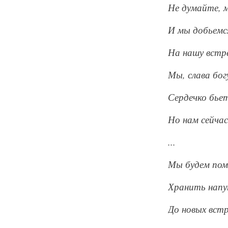
Не думайте, 
И мы добьемся
На нашу встр
Мы, слава богу
Сердечко бье
Но нам сейчас 
...
Мы будем пом
Хранить напу
До новых вст