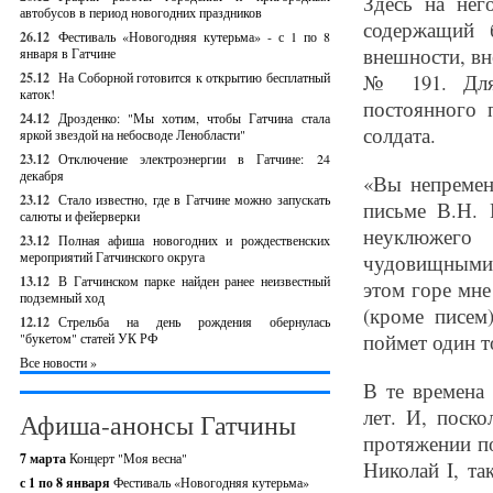
Здесь на нег
автобусов в период новогодних праздников
содержащий 
26.12
Фестиваль «Новогодняя кутерьма» - с 1 по 8
внешности, вн
января в Гатчине
25.12
На Соборной готовится к открытию бесплатный
№ 191. Для 
каток!
постоянного 
24.12
Дрозденко: "Мы хотим, чтобы Гатчина стала
солдата.
яркой звездой на небосводе Ленобласти"
23.12
Отключение электроэнергии в Гатчине: 24
декабря
«Вы непремен
23.12
Стало известно, где в Гатчине можно запускать
письме В.Н. 
салюты и фейерверки
неуклюжего 
23.12
Полная афиша новогодних и рождественских
мероприятий Гатчинского округа
чудовищными у
13.12
В Гатчинском парке найден ранее неизвестный
этом горе мне
подземный ход
(кроме писем
12.12
Стрельба на день рождения обернулась
поймет один т
"букетом" статей УК РФ
Все новости »
В те времена
лет. И, поск
Афиша-анонсы Гатчины
протяжении по
7 марта
Концерт "Моя весна"
Николай I, т
с 1 по 8 января
Фестиваль «Новогодняя кутерьма»