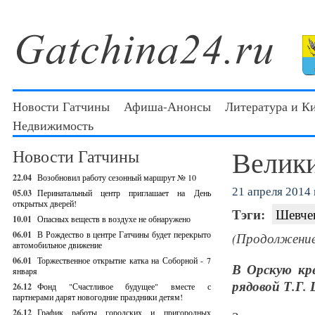
Новости Гатчины
Афиша-Анонсы
Литература и К
Недвижимость
Велики
Новости Гатчины
22.04
Возобновил работу сезонный маршрут № 10
21 апреля 2014 г
05.03
Перинатальный центр приглашает на День
открытых дверей!
Тэги:
Шевче
10.01
Опасных веществ в воздухе не обнаружено
06.01
В Рождество в центре Гатчины будет перекрыто
(Продолжение
автомобильное движение
06.01
Торжественное открытие катка на Соборной - 7
В Орскую кр
января
рядовой Т.Г. 
26.12
Фонд "Счастливое будущее" вместе с
партнерами дарят новогодние праздники детям!
26.12
График работы городских и пригородных