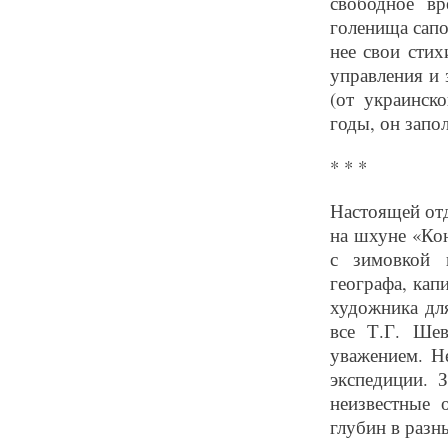
свободное вр
голенища сап
нее свои стих
управления и 
(от украинск
годы, он запо
* * *
Настоящей от
на шхуне «Кон
с зимовкой 
географа, кап
художника дл
все Т.Г. Шев
уважением. Н
экспедиции. 
неизвестные 
глубин в разн