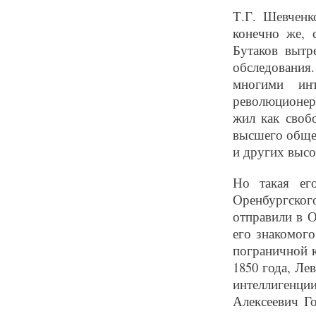
Т.Г. Шевченк
конечно же, 
Бутаков вытр
обследования
многими ин
революционера
жил как своб
высшего общес
и других высо
Но такая ег
Оренбургског
отправили в 
его знакомог
пограничной к
1850 года, Ле
интеллигенц
Алексеевич Го