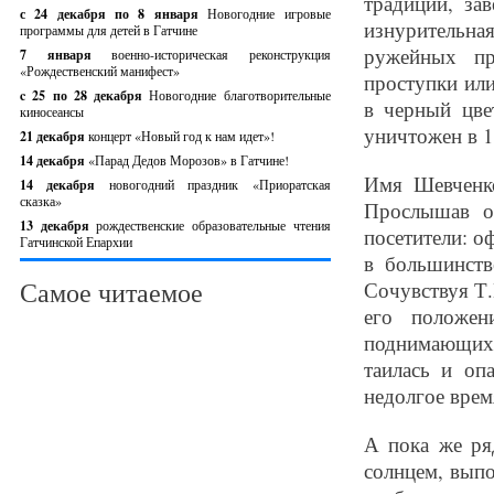
традиции, за
с 24 декабря по 8 января
Новогодние игровые
изнурительн
программы для детей в Гатчине
ружейных пр
7 января
военно-историческая реконструкция
«Рождественский манифест»
проступки ил
c 25 по 28 декабря
Новогодние благотворительные
в черный цве
киносеансы
уничтожен в 18
21 декабря
концерт «Новый год к нам идет»!
14 декабря
«Парад Дедов Морозов» в Гатчине!
Имя Шевченк
14 декабря
новогодний праздник «Приоратская
сказка»
Прослышав о
13 декабря
рождественские образовательные чтения
посетители: о
Гатчинской Епархии
в большинств
Самое читаемое
Сочувствуя Т.
его положен
поднимающих 
таилась и оп
недолгое врем
А пока же ря
солнцем, выпо