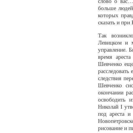
слово о вас…
больше людей
которых правд
сказать и при
Так возникл
Левицком и м
управление. Б
время ареста
Шевченко еще
расследовать 
следствия пе
Шевченко сн
окончании ра
освободить и
Николай I утв
под ареста и
Новопетровск
рисование и п