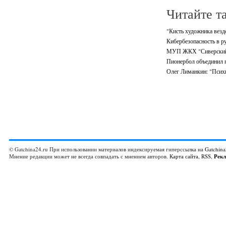
Читайте т
"Кисть художника везде
Кибербезопасность в р
МУП ЖКХ "Сиверский" 
Пионербол объединил 
Олег Лиманкин: "Психи
© Gatchina24.ru При использовании материалов индексируемая гиперссылка на
Gatchina
Мнение редакции может не всегда совпадать с мнением авторов.
Карта сайта
,
RSS
,
Рек