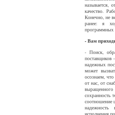
называется, о
качество. Ра
Конечно, не в
ранее: я х
программных 
- Вам приход
- Поиск, обр
поставщиков –
надежных пос
может вызва
осознаем, что
от нас, от сн
выращенног
сохранность т
соотношение ц
надежность 
исполнения по