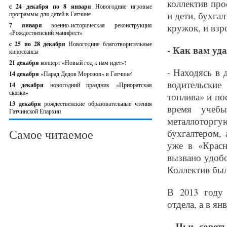
коллектив пр
с 24 декабря по 8 января
Новогодние игровые
и дети, бухга
программы для детей в Гатчине
7 января
военно-историческая реконструкция
кружок, и взр
«Рождественский манифест»
c 25 по 28 декабря
Новогодние благотворительные
- Как вам уд
киносеансы
21 декабря
концерт «Новый год к нам идет»!
- Находясь в 
14 декабря
«Парад Дедов Морозов» в Гатчине!
водительские
14 декабря
новогодний праздник «Приоратская
сказка»
топлива» и по
13 декабря
рождественские образовательные чтения
время учеб
Гатчинской Епархии
металлоторг
Самое читаемое
бухгалтером, 
уже в «Красн
вызвано удобс
Коллектив был
В 2013 году 
отдела, а в ян
- Чьи совет