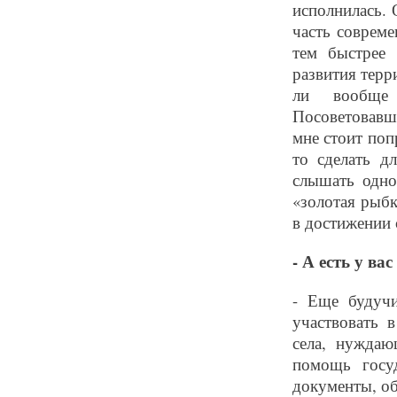
исполнилась. 
часть соврем
тем быстрее 
развития терр
ли вообще 
Посоветовавш
мне стоит поп
то сделать д
слышать одно
«золотая рыбк
в достижении 
- А есть у ва
- Еще будуч
участвовать 
села, нужда
помощь госу
документы, об