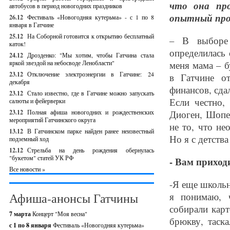
что она про
автобусов в период новогодних праздников
опытный проф
26.12
Фестиваль «Новогодняя кутерьма» - с 1 по 8
января в Гатчине
25.12
На Соборной готовится к открытию бесплатный
– В выборе 
каток!
определилась 
24.12
Дрозденко: "Мы хотим, чтобы Гатчина стала
яркой звездой на небосводе Ленобласти"
меня мама – б
23.12
Отключение электроэнергии в Гатчине: 24
в Гатчине о
декабря
финансов, сда
23.12
Стало известно, где в Гатчине можно запускать
Если честно,
салюты и фейерверки
23.12
Полная афиша новогодних и рождественских
Диоген, Шопен
мероприятий Гатчинского округа
не то, что не
13.12
В Гатчинском парке найден ранее неизвестный
Но я с детства
подземный ход
12.12
Стрельба на день рождения обернулась
"букетом" статей УК РФ
- Вам приход
Все новости »
-Я еще школьн
Афиша-анонсы Гатчины
я понимаю, 
собирали кар
7 марта
Концерт "Моя весна"
брюкву, таск
с 1 по 8 января
Фестиваль «Новогодняя кутерьма»