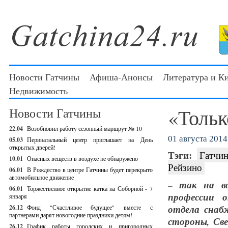
Новости Гатчины
Афиша-Анонсы
Литература и К
Недвижимость
«Тольк
Новости Гатчины
22.04
Возобновил работу сезонный маршрут № 10
01 августа 2014 
05.03
Перинатальный центр приглашает на День
открытых дверей!
Тэги:
Гатчин
10.01
Опасных веществ в воздухе не обнаружено
Рейзино
06.01
В Рождество в центре Гатчины будет перекрыто
автомобильное движение
– так на во
06.01
Торжественное открытие катка на Соборной - 7
профессии 
января
отдела снаб
26.12
Фонд "Счастливое будущее" вместе с
партнерами дарят новогодние праздники детям!
стороны, Св
26.12
График работы городских и пригородных