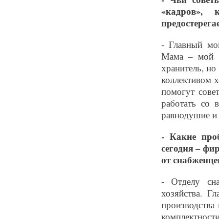
«кадров», 
предостерег
- Главный мо
Мама – мой с
хранитель, но
коллективом х
помогут сове
работать со 
равнодушие и 
- Какие про
сегодня – фи
от снабженце
- Отделу сн
хозяйства. Г
производства
комплектности