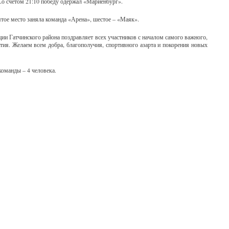
Со счетом 21:10 победу одержал «Мариенбург».
ятое место заняла команда «Арена», шестое – «Маяк».
ии Гатчинского района поздравляет всех участников с началом самого важного,
ия. Желаем всем добра, благополучия, спортивного азарта и покорения новых
команды – 4 человека.