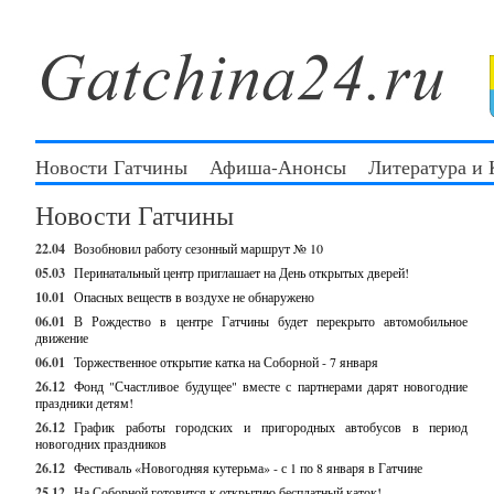
Новости Гатчины
Афиша-Анонсы
Литература и
Новости Гатчины
22.04
Возобновил работу сезонный маршрут № 10
05.03
Перинатальный центр приглашает на День открытых дверей!
10.01
Опасных веществ в воздухе не обнаружено
06.01
В Рождество в центре Гатчины будет перекрыто автомобильное
движение
06.01
Торжественное открытие катка на Соборной - 7 января
26.12
Фонд "Счастливое будущее" вместе с партнерами дарят новогодние
праздники детям!
26.12
График работы городских и пригородных автобусов в период
новогодних праздников
26.12
Фестиваль «Новогодняя кутерьма» - с 1 по 8 января в Гатчине
25.12
На Соборной готовится к открытию бесплатный каток!