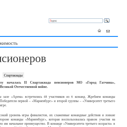
жимость
нсионеров
Спартакиады
олу началась II Спартакиада пенсионеров МО «Город Гатчина»,
Великой Отечественной войне.
ом зале «Арена» встретились 48 участников из 6 команд. Жребием команды
Победители первой – «Мариенбург» и второй группы – «Университет третьего
игре.
окий уровень игры финалистов, их слаженные командные действия и ловкие
тороне команды «Мариенбург», которая воспользовалась правом участия на
ло им начальное преимущество. В команде «Университета третьего возраста» в