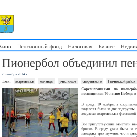
 Кино
Пенсионный фонд
Налоговая
Бизнес
Недви
Пионербол объединил пе
26 ноября 2014 г.
Тэги:
встретились
команды
участников
спортивного
Гатчинской район
Соревнованиями по пионерб
посвященная 70-летию Победы в 
В среду, 19 ноября, в спортивн
поделены были на две подгруппы. 
возраста» встретились в финальной 
Все присутствующие отметили выс
броски. В среду удача была на с
площадке трех мужчин, что и дава