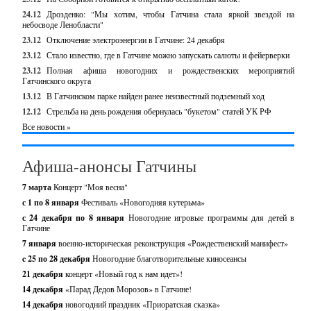
24.12
Дрозденко: "Мы хотим, чтобы Гатчина стала яркой звездой на
небосводе Ленобласти"
23.12
Отключение электроэнергии в Гатчине: 24 декабря
23.12
Стало известно, где в Гатчине можно запускать салюты и фейерверки
23.12
Полная афиша новогодних и рождественских мероприятий
Гатчинского округа
13.12
В Гатчинском парке найден ранее неизвестный подземный ход
12.12
Стрельба на день рождения обернулась "букетом" статей УК РФ
Все новости »
Афиша-анонсы Гатчины
7 марта
Концерт "Моя весна"
с 1 по 8 января
Фестиваль «Новогодняя кутерьма»
с 24 декабря по 8 января
Новогодние игровые программы для детей в
Гатчине
7 января
военно-историческая реконструкция «Рождественский манифест»
c 25 по 28 декабря
Новогодние благотворительные киносеансы
21 декабря
концерт «Новый год к нам идет»!
14 декабря
«Парад Дедов Морозов» в Гатчине!
14 декабря
новогодний праздник «Приоратская сказка»