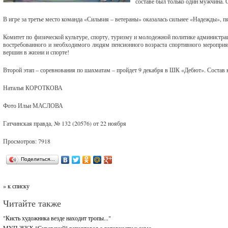
составе был только один мужчина. 
В игре за третье место команда «Сильвия – ветераны» оказалась сильнее «Надежды», п
Комитет по физической культуре, спорту, туризму и молодежной политике администрац
востребованного и необходимого людям пенсионного возраста спортивного мероприят
вершин в жизни и спорте!
Второй этап – соревнования по шахматам – пройдет 9 декабря в ШК «Дебют». Состав 
Наталья КОРОТКОВА
Фото Ильи МАСЛОВА
Гатчинская правда, № 132 (20576) от 22 ноября
Просмотров: 7918
Поделиться…
» к списку
Читайте также
"Кисть художника везде находит тропы..."