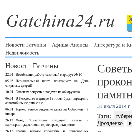
Новости Гатчины
Афиша-Анонсы
Литература и К
Недвижимость
Советы
Новости Гатчины
22.04
Возобновил работу сезонный маршрут № 10
прокон
05.03
Перинатальный центр приглашает на День
открытых дверей!
памятн
10.01
Опасных веществ в воздухе не обнаружено
06.01
В Рождество в центре Гатчины будет перекрыто
автомобильное движение
31 июля 2014 г.
06.01
Торжественное открытие катка на Соборной - 7
января
Тэги:
губерн
26.12
Фонд "Счастливое будущее" вместе с
Дрозденко
в
партнерами дарят новогодние праздники детям!
26.12
График работы городских и пригородных