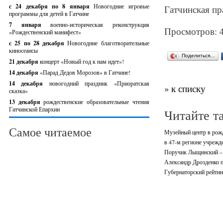
с 24 декабря по 8 января
Новогодние игровые
Гатчинская пр
программы для детей в Гатчине
7 января
военно-историческая реконструкция
Просмотров: 
«Рождественский манифест»
c 25 по 28 декабря
Новогодние благотворительные
киносеансы
Поделиться…
21 декабря
концерт «Новый год к нам идет»!
14 декабря
«Парад Дедов Морозов» в Гатчине!
14 декабря
новогодний праздник «Приоратская
» к списку
сказка»
13 декабря
рождественские образовательные чтения
Гатчинской Епархии
Читайте т
Самое читаемое
Музейный центр в рожд
в 47-м регионе учрежд
Поручик Лыщинский – 
Александр Дрозденко 
Губернаторский рейтин