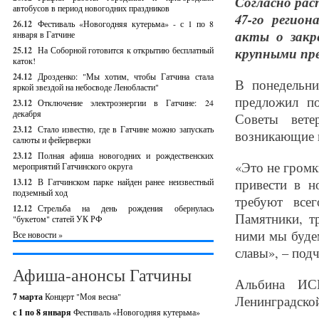
Согласно рас
автобусов в период новогодних праздников
47-го регио
26.12
Фестиваль «Новогодняя кутерьма» - с 1 по 8
акты о закр
января в Гатчине
25.12
На Соборной готовится к открытию бесплатный
крупными пр
каток!
24.12
Дрозденко: "Мы хотим, чтобы Гатчина стала
В понедельни
яркой звездой на небосводе Ленобласти"
предложил п
23.12
Отключение электроэнергии в Гатчине: 24
декабря
Советы вете
23.12
Стало известно, где в Гатчине можно запускать
возникающие 
салюты и фейерверки
23.12
Полная афиша новогодних и рождественских
«Это не громк
мероприятий Гатчинского округа
привести в н
13.12
В Гатчинском парке найден ранее неизвестный
подземный ход
требуют все
12.12
Стрельба на день рождения обернулась
Памятники, т
"букетом" статей УК РФ
ними мы буде
Все новости »
славы», – подч
Афиша-анонсы Гатчины
Альбина ИСМ
7 марта
Концерт "Моя весна"
Ленинградской
с 1 по 8 января
Фестиваль «Новогодняя кутерьма»