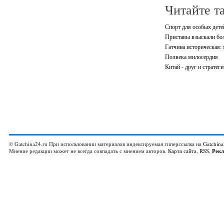
Читайте т
Спорт для особых дете
Приставы взыскали бол
Гатчина историческая: 
Полвека милосердия
Китай - друг и стратег
© Gatchina24.ru При использовании материалов индексируемая гиперссылка на
Gatchina
Мнение редакции может не всегда совпадать с мнением авторов.
Карта сайта
,
RSS
,
Рек