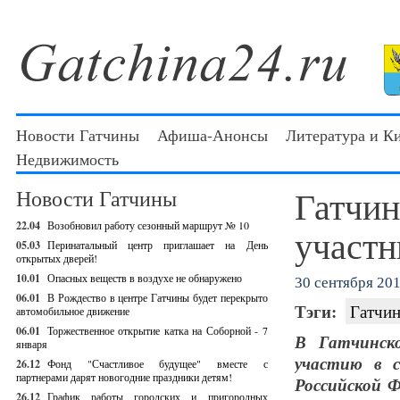
Новости Гатчины
Афиша-Анонсы
Литература и К
Недвижимость
Гатчин
Новости Гатчины
22.04
Возобновил работу сезонный маршрут № 10
участн
05.03
Перинатальный центр приглашает на День
открытых дверей!
10.01
Опасных веществ в воздухе не обнаружено
30 сентября 201
06.01
В Рождество в центре Гатчины будет перекрыто
Тэги:
Гатчин
автомобильное движение
06.01
Торжественное открытие катка на Соборной - 7
В Гатчинско
января
участию в с
26.12
Фонд "Счастливое будущее" вместе с
партнерами дарят новогодние праздники детям!
Российской Ф
26.12
График работы городских и пригородных