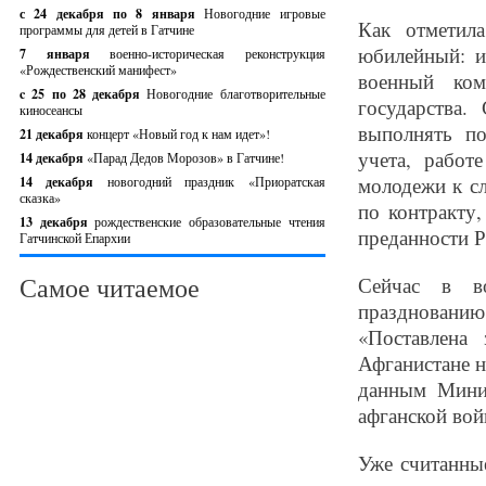
с 24 декабря по 8 января
Новогодние игровые
Как отметил
программы для детей в Гатчине
юбилейный: и
7 января
военно-историческая реконструкция
«Рождественский манифест»
военный ком
c 25 по 28 декабря
Новогодние благотворительные
государства.
киносеансы
выполнять по
21 декабря
концерт «Новый год к нам идет»!
учета, работ
14 декабря
«Парад Дедов Морозов» в Гатчине!
молодежи к с
14 декабря
новогодний праздник «Приоратская
сказка»
по контракту
13 декабря
рождественские образовательные чтения
преданности Р
Гатчинской Епархии
Самое читаемое
Сейчас в во
празднованию 
«Поставлена
Афганистане н
данным Мини
афганской вой
Уже считанны