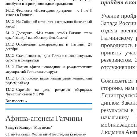
пройдет в ко
автобусов в период новогодних праздников
26.12
Фестиваль «Новогодняя кутерьма» - с 1 по 8
Учение пройд
января в Гатчине
25.12
На Соборной готовится к открытию бесплатный
Запада России
каток!
отдела военн
24.12
Дрозденко: "Мы хотим, чтобы Гатчина стала
Гатчинскому 
яркой звездой на небосводе Ленобласти"
проводилось н
23.12
Отключение электроэнергии в Гатчине: 24
декабря
принять уча
23.12
Стало известно, где в Гатчине можно запускать
резервистов.
салюты и фейерверки
отслуживших 
23.12
Полная афиша новогодних и рождественских
мероприятий Гатчинского округа
13.12
В Гатчинском парке найден ранее неизвестный
Сомневаться 
подземный ход
стороны, нам 
12.12
Стрельба на день рождения обернулась
Ленинградск
"букетом" статей УК РФ
Все новости »
диплом Законо
результаты в
Афиша-анонсы Гатчины
начальнику
мобилизацио
7 марта
Концерт "Моя весна"
Людмила Анат
с 1 по 8 января
Фестиваль «Новогодняя кутерьма»