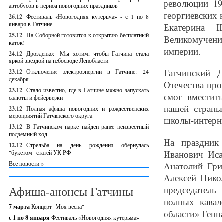
революции 19
автобусов в период новогодних праздников
георгиевских 
26.12
Фестиваль «Новогодняя кутерьма» - с 1 по 8
января в Гатчине
Екатерина 
25.12
На Соборной готовится к открытию бесплатный
Великомучен
каток!
империи.
24.12
Дрозденко: "Мы хотим, чтобы Гатчина стала
яркой звездой на небосводе Ленобласти"
Гатчинский 
23.12
Отключение электроэнергии в Гатчине: 24
декабря
Отечества про
23.12
Стало известно, где в Гатчине можно запускать
смог вместит
салюты и фейерверки
нашей стран
23.12
Полная афиша новогодних и рождественских
мероприятий Гатчинского округа
школы-интерн
13.12
В Гатчинском парке найден ранее неизвестный
подземный ход
На праздник
12.12
Стрельба на день рождения обернулась
Иванович Иса
"букетом" статей УК РФ
Все новости »
Анатолий Гри
Алексей Нико
Афиша-анонсы Гатчины
председатель
полных кавал
7 марта
Концерт "Моя весна"
области» Ген
с 1 по 8 января
Фестиваль «Новогодняя кутерьма»