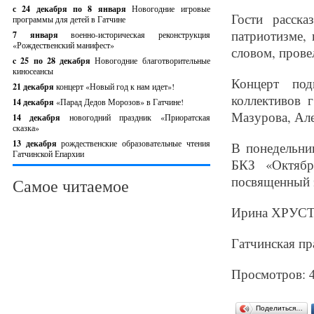
с 24 декабря по 8 января
Новогодние игровые
Гости расск
программы для детей в Гатчине
патриотизме,
7 января
военно-историческая реконструкция
«Рождественский манифест»
словом, прове
c 25 по 28 декабря
Новогодние благотворительные
киносеансы
Концерт под
21 декабря
концерт «Новый год к нам идет»!
коллективов 
14 декабря
«Парад Дедов Морозов» в Гатчине!
Мазурова, Але
14 декабря
новогодний праздник «Приоратская
сказка»
13 декабря
рождественские образовательные чтения
В понедельни
Гатчинской Епархии
БКЗ «Октябр
посвященный 
Самое читаемое
Ирина ХРУС
Гатчинская пра
Просмотров: 
Поделиться…