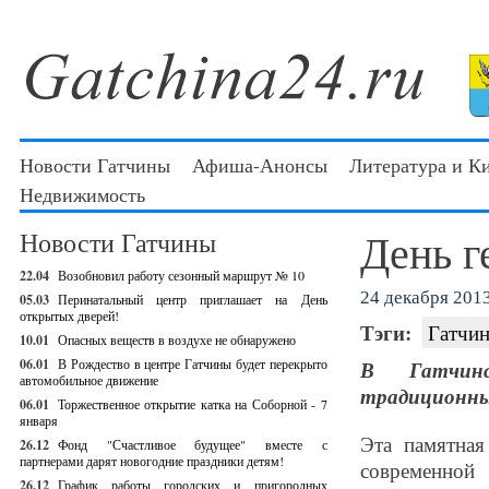
Новости Гатчины
Афиша-Анонсы
Литература и К
Недвижимость
День г
Новости Гатчины
22.04
Возобновил работу сезонный маршрут № 10
24 декабря 2013
05.03
Перинатальный центр приглашает на День
открытых дверей!
Тэги:
Гатчин
10.01
Опасных веществ в воздухе не обнаружено
06.01
В Рождество в центре Гатчины будет перекрыто
В Гатчинс
автомобильное движение
традиционным
06.01
Торжественное открытие катка на Соборной - 7
января
Эта памятная
26.12
Фонд "Счастливое будущее" вместе с
партнерами дарят новогодние праздники детям!
современной
26.12
График работы городских и пригородных