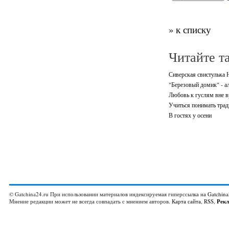
» к списку
Читайте т
Сиверская свистулька
"Березовый домик" - а
Любовь к гуслям вне 
Учиться понимать трад
В гостях у осени
© Gatchina24.ru При использовании материалов индексируемая гиперссылка на
Gatchina
Мнение редакции может не всегда совпадать с мнением авторов.
Карта сайта
,
RSS
,
Рек