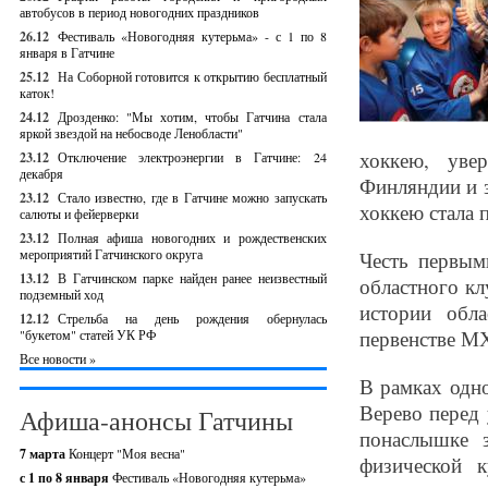
автобусов в период новогодних праздников
26.12
Фестиваль «Новогодняя кутерьма» - с 1 по 8
января в Гатчине
25.12
На Соборной готовится к открытию бесплатный
каток!
24.12
Дрозденко: "Мы хотим, чтобы Гатчина стала
яркой звездой на небосводе Ленобласти"
хоккею, уве
23.12
Отключение электроэнергии в Гатчине: 24
декабря
Финляндии и з
23.12
Стало известно, где в Гатчине можно запускать
хоккею стала 
салюты и фейерверки
23.12
Полная афиша новогодних и рождественских
мероприятий Гатчинского округа
Честь первым
13.12
В Гатчинском парке найден ранее неизвестный
областного кл
подземный ход
истории обл
12.12
Стрельба на день рождения обернулась
первенстве МХ
"букетом" статей УК РФ
Все новости »
В рамках одно
Верево перед
Афиша-анонсы Гатчины
понаслышке з
7 марта
Концерт "Моя весна"
физической 
с 1 по 8 января
Фестиваль «Новогодняя кутерьма»