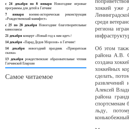
поприветство
с 24 декабря по 8 января
Новогодние игровые
хоккей уже 
программы для детей в Гатчине
Ленинградской
7 января
военно-историческая реконструкция
«Рождественский манифест»
среди ветеран
c 25 по 28 декабря
Новогодние благотворительные
региона игра
киносеансы
инфраструктур
21 декабря
концерт «Новый год к нам идет»!
14 декабря
«Парад Дедов Морозов» в Гатчине!
Об этом такж
14 декабря
новогодний праздник «Приоратская
сказка»
района А.В. 
13 декабря
рождественские образовательные чтения
создана хокке
Гатчинской Епархии
хоккейных ко
Самое читаемое
сделать, пото
развлечений 
Алексей Влад
района гранд
спортсменам 
льду, пото
конькобежный 