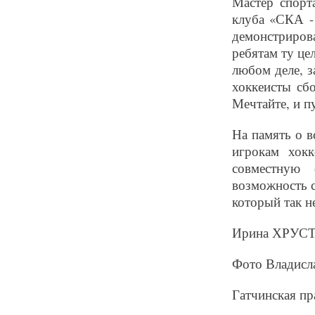
Мастер спорт
клуба «СКА -
демонстриров
ребятам ту це
любом деле, з
хоккеисты сб
Мечтайте, и п
На память о 
игрокам хок
совместную
возможность с
который так н
Ирина ХРУС
Фото Владис
Гатчинская пр