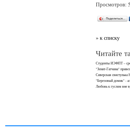
Просмотров: 
Поделиться…
» к списку
Читайте т
Студенты ИЭФПТ – ср
"Зенит-Гатчина" приве
Сиверская свистулька
"Березовый домик" - а
Любовь к гуслям вне 