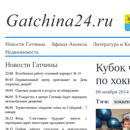
Новости Гатчины
Афиша-Анонсы
Литература и К
Недвижимость
Кубок 
Новости Гатчины
22.04
Возобновил работу сезонный маршрут № 10
по хок
05.03
Перинатальный центр приглашает на День
открытых дверей!
10.01
Опасных веществ в воздухе не обнаружено
06 ноября 2014 
06.01
В Рождество в центре Гатчины будет перекрыто
Тэги:
хокке
автомобильное движение
06.01
Торжественное открытие катка на Соборной - 7
января
26.12
Фонд "Счастливое будущее" вместе с
партнерами дарят новогодние праздники детям!
26.12
График работы городских и пригородных