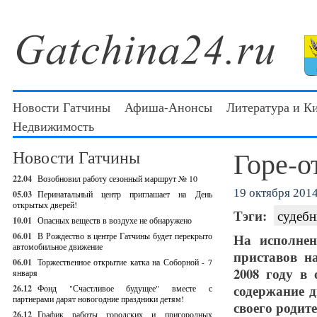
Новости Гатчины
Афиша-Анонсы
Литература и К
Недвижимость
Горе-о
Новости Гатчины
22.04
Возобновил работу сезонный маршрут № 10
19 октября 2014 
05.03
Перинатальный центр приглашает на День
открытых дверей!
Тэги:
судеб
10.01
Опасных веществ в воздухе не обнаружено
06.01
В Рождество в центре Гатчины будет перекрыто
На исполнен
автомобильное движение
приставов н
06.01
Торжественное открытие катка на Соборной - 7
2008 году в
января
содержание д
26.12
Фонд "Счастливое будущее" вместе с
партнерами дарят новогодние праздники детям!
своего родите
26.12
График работы городских и пригородных