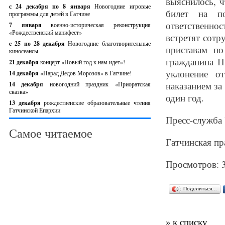
выяснилось, 
с 24 декабря по 8 января
Новогодние игровые
билет на по
программы для детей в Гатчине
ответственно
7 января
военно-историческая реконструкция
«Рождественский манифест»
встретят сотр
c 25 по 28 декабря
Новогодние благотворительные
приставам п
киносеансы
гражданина П
21 декабря
концерт «Новый год к нам идет»!
уклонение о
14 декабря
«Парад Дедов Морозов» в Гатчине!
наказанием за
14 декабря
новогодний праздник «Приоратская
сказка»
один год.
13 декабря
рождественские образовательные чтения
Гатчинской Епархии
Пресс-служба
Самое читаемое
Гатчинская пр
Просмотров: 
Поделиться…
» к списку