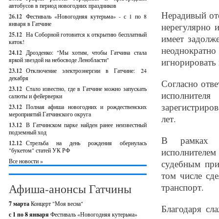
автобусов в период новогодних праздников
Нерадивый оте
26.12
Фестиваль «Новогодняя кутерьма» - с 1 по 8
января в Гатчине
нерегулярно 
25.12
На Соборной готовится к открытию бесплатный
имеет задолж
каток!
неоднократно
24.12
Дрозденко: "Мы хотим, чтобы Гатчина стала
яркой звездой на небосводе Ленобласти"
игнорировать 
23.12
Отключение электроэнергии в Гатчине: 24
декабря
Согласно отве
23.12
Стало известно, где в Гатчине можно запускать
исполнителя
салюты и фейерверки
зарегистриров
23.12
Полная афиша новогодних и рождественских
мероприятий Гатчинского округа
лет.
13.12
В Гатчинском парке найден ранее неизвестный
подземный ход
В рамках и
12.12
Стрельба на день рождения обернулась
исполнителе
"букетом" статей УК РФ
Все новости »
судебным при
том числе сд
Афиша-анонсы Гатчины
транспорт.
7 марта
Концерт "Моя весна"
Благодаря сл
с 1 по 8 января
Фестиваль «Новогодняя кутерьма»