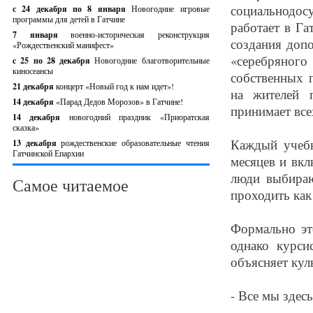
социальнодос
с 24 декабря по 8 января
Новогодние игровые
программы для детей в Гатчине
работает в Га
7 января
военно-историческая реконструкция
создания доп
«Рождественский манифест»
«серебряног
c 25 по 28 декабря
Новогодние благотворительные
киносеансы
собственных 
21 декабря
концерт «Новый год к нам идет»!
на жителей 
14 декабря
«Парад Дедов Морозов» в Гатчине!
принимает все
14 декабря
новогодний праздник «Приоратская
сказка»
Каждый учебн
13 декабря
рождественские образовательные чтения
Гатчинской Епархии
месяцев и вкл
люди выбираю
Самое читаемое
проходить как
Формально эт
однако курси
объясняет кул
- Все мы здес