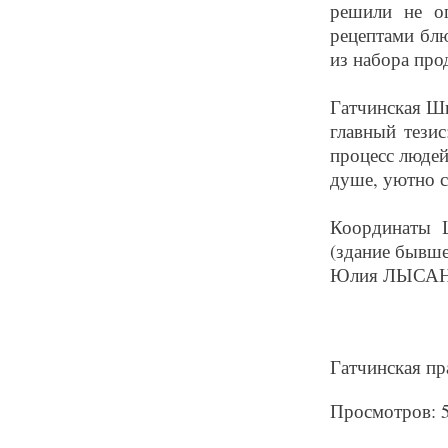
решили не ог
рецептами бл
из набора про
Гатчинская Шк
главный тезис
процесс людей
душе, уютно с
Координаты Ш
(здание бывшей
Юлия ЛЫСАН
Гатчинская пра
Просмотров: 