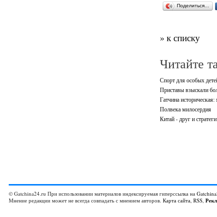
Поделиться…
» к списку
Читайте т
Спорт для особых дете
Приставы взыскали бол
Гатчина историческая: 
Полвека милосердия
Китай - друг и стратег
© Gatchina24.ru При использовании материалов индексируемая гиперссылка на
Gatchina
Мнение редакции может не всегда совпадать с мнением авторов.
Карта сайта
,
RSS
,
Рек