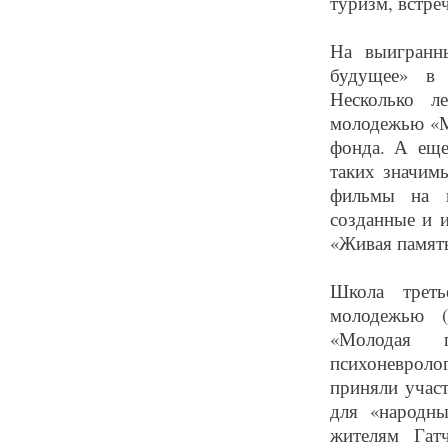
туризм, встре
На выигранн
будущее» в 
Несколько л
молодежью «М
фонда. А еще
таких значим
фильмы на к
созданные и 
«Живая памят
Школа треть
молодежью 
«Молодая 
психоневроло
приняли участ
для «народны
жителям Гат