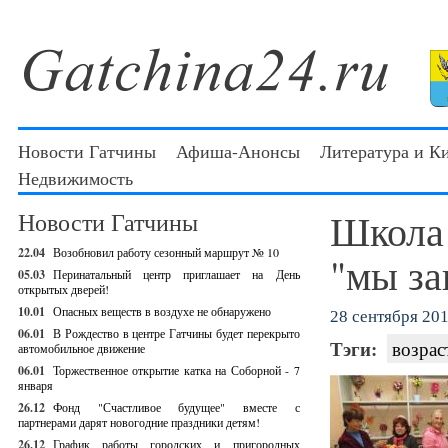
Новости Гатчины
Афиша-Анонсы
Литература и К
Недвижимость
Школа 
Новости Гатчины
22.04
Возобновил работу сезонный маршрут № 10
"мы за
05.03
Перинатальный центр приглашает на День
открытых дверей!
10.01
Опасных веществ в воздухе не обнаружено
28 сентября 201
06.01
В Рождество в центре Гатчины будет перекрыто
Тэги:
возрас
автомобильное движение
06.01
Торжественное открытие катка на Соборной - 7
января
26.12
Фонд "Счастливое будущее" вместе с
партнерами дарят новогодние праздники детям!
26.12
График работы городских и пригородных