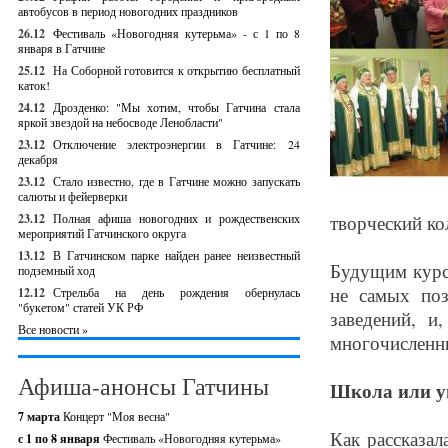
автобусов в период новогодних праздников
26.12
Фестиваль «Новогодняя кутерьма» - с 1 по 8
января в Гатчине
25.12
На Соборной готовится к открытию бесплатный
каток!
24.12
Дрозденко: "Мы хотим, чтобы Гатчина стала
яркой звездой на небосводе Ленобласти"
23.12
Отключение электроэнергии в Гатчине: 24
декабря
23.12
Стало известно, где в Гатчине можно запускать
салюты и фейерверки
23.12
Полная афиша новогодних и рождественских
творческий ко
мероприятий Гатчинского округа
13.12
В Гатчинском парке найден ранее неизвестный
Будущим курси
подземный ход
не самых по
12.12
Стрельба на день рождения обернулась
"букетом" статей УК РФ
заведений, и
Все новости »
многочисленны
Афиша-анонсы Гатчины
Школа или у
7 марта
Концерт "Моя весна"
Как рассказал
с 1 по 8 января
Фестиваль «Новогодняя кутерьма»