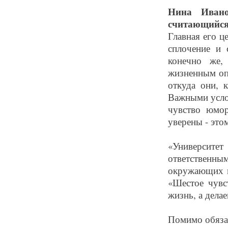
Нина Ивано
считающийся 
Главная его ц
сплочение и 
конечно же,
жизненным опы
откуда они, 
Важными усло
чувство юмор
уверены - это
«Университе
ответственны
окружающих н
«Шестое чувс
жизнь, а дела
Помимо обяза