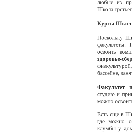
любые из про
Школа третьег
Курсы Школы
Поскольку Шко
факультеты. Т
освоить комп
здоровье-с
физкультурой,
бассейне, заня
Факультет и
студию и при
можно освоить
Есть еще в Шк
где можно об
клумбы у дом