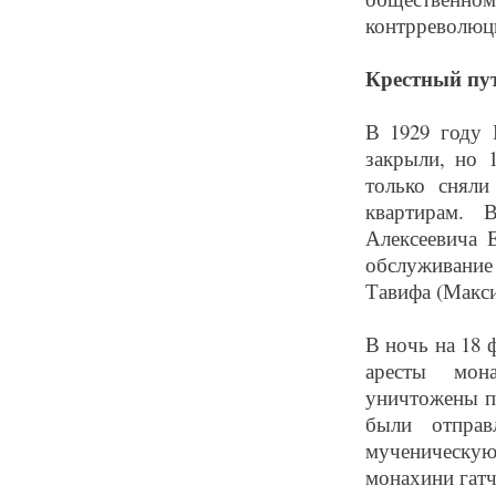
контрреволюц
Крестный пу
В 1929 году 
закрыли, но 
только снял
квартирам. 
Алексеевича 
обслуживание
Тавифа (Макси
В ночь на 18 
аресты мон
уничтожены п
были отправ
мученическу
монахини гат