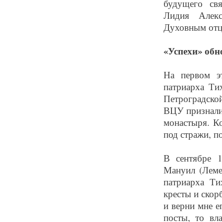
будущего св
Лидия Алекс
Духовным отцо
«Успехи» обн
На первом э
патриарха Ти
Петроградской
ВЦУ признали
монастыря. К
под стражи, п
В сентябре 1
Мануил (Леме
патриарха Ти
кресты и скор
и верни мне е
посты, то вл