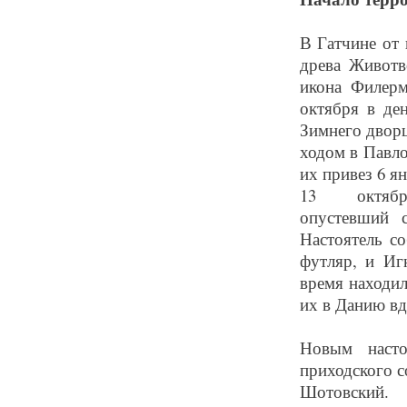
В Гатчине от 
древа Животв
икона Филер
октября в де
Зимнего двор
ходом в Павло
их привез 6 я
13 октября 
опустевший 
Настоятель с
футляр, и Иг
время находил
их в Данию в
Новым насто
приходского с
Шотовский.