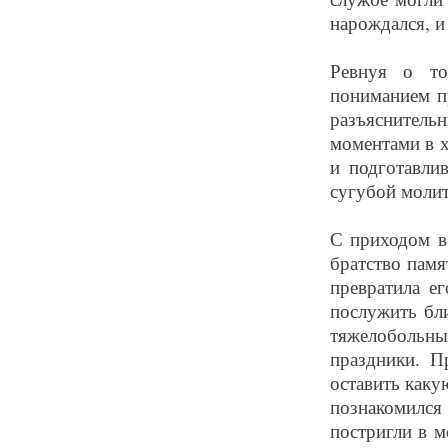
нарождался, и
Ревнуя о то
пониманием п
разъяснител
моментами в х
и подготавли
сугубой молит
С приходом в
братство пам
превратила е
послужить бл
тяжелобольные
праздники. П
оставить как
познакомилс
постригли в 