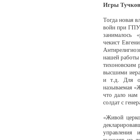
Игры Тучков
Тогда новая в
войн при ГПУ 
занималось «
чекист Евген
Антирелигиозн
нашей работы 
тихоновским 
высшими иера
и т.д. Для о
называемая «Ж
что дало нам
солдат с генер
«Живой церко
декларировав
управления 
выходят из т