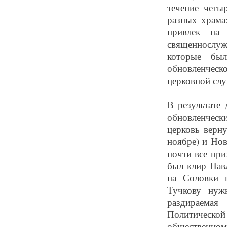
течение четы
разных храма
привлек на
священнослуж
которые бы
обновленческ
церковной слу
В результате 
обновленческ
церковь верн
ноябре) и Нов
почти все пр
был клир Пав
на Соловки 
Тучкову нуж
раздираемая
Политическо
общественно