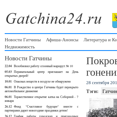
Новости Гатчины
Афиша-Анонсы
Литература и К
Недвижимость
Покров
Новости Гатчины
22.04
Возобновил работу сезонный маршрут № 10
гонени
05.03
Перинатальный центр приглашает на День
открытых дверей!
10.01
Опасных веществ в воздухе не обнаружено
28 сентября 201
06.01
В Рождество в центре Гатчины будет перекрыто
Тэги:
Гатчин
автомобильное движение
06.01
Торжественное открытие катка на Соборной - 7
января
26.12
Фонд "Счастливое будущее" вместе с
партнерами дарят новогодние праздники детям!
26.12
График работы городских и пригородных