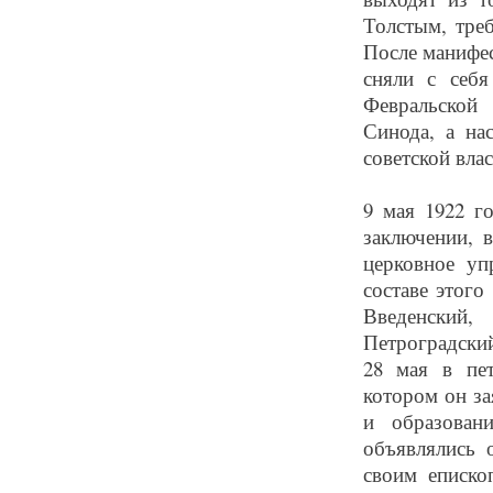
Толстым, тре
После манифес
сняли с себя
Февральской
Синода, а на
советской влас
9 мая 1922 г
заключении, 
церковное уп
составе этого
Введенский,
Петроградски
28 мая в пет
котором он за
и образован
объявлялись 
своим еписко