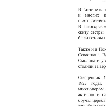
В Гатчине кли
и многих п
противостоять
В Пятогорском
скиту сестры
были готовы п
Также и в Пок
Севастиана В
Смолина и ув
стоянии за вер
Священник И
1927 годы,
миссионером
активности н
обучал церко
службе могли