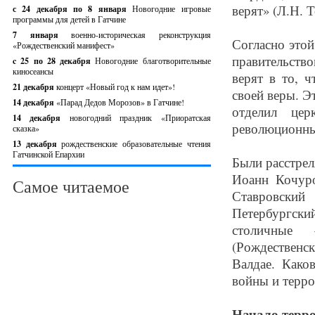
верят» (Л.Н. То
с 24 декабря по 8 января
Новогодние игровые
программы для детей в Гатчине
7 января
военно-историческая реконструкция
Согласно этой
«Рождественский манифест»
правительство
c 25 по 28 декабря
Новогодние благотворительные
киносеансы
верят в то, 
21 декабря
концерт «Новый год к нам идет»!
своей веры. Э
14 декабря
«Парад Дедов Морозов» в Гатчине!
отделил цер
14 декабря
новогодний праздник «Приоратская
революционный
сказка»
13 декабря
рождественские образовательные чтения
Гатчинской Епархии
Были расстрел
Иоанн Кочуро
Самое читаемое
Ставровский
Петербургски
столичные 
(Рождествен
Валдае. Како
войны и терро
Начало терр