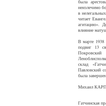
была арестов
неизлечимо бо
в нелегальных
читает Еванге
агитацию». Д
влияние мату
В марте 1938
подвиг 13 с
Покровский
Леноблисполк
склад «Гатч
Павловский с
была завершен
Михаил КАР
Гатчинская пра