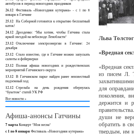
автобусов в период новогодних праздников
26.12
Фестиваль «Новогодняя кутерьма» - с 1 по 8
января в Гатчине
25.12
На Соборной готовится к открытию бесплатный
каток!
24.12
Дрозденко: "Мы хотим, чтобы Гатчина стала
Льва Толстог
яркой звездой на небосводе Ленобласти"
23.12
Отключение электроэнергии в Гатчине: 24
декабря
«Вредная сек
23.12
Стало известно, где в Гатчине можно запускать
салюты и фейерверки
23.12
Полная афиша новогодних и рождественских
«Вредная сект
мероприятий Гатчинского округа
из писем Л. 
13.12
В Гатчинском парке найден ранее неизвестный
захватившими
подземный ход
для оправдан
12.12
Стрельба на день рождения обернулась
"букетом" статей УК РФ
поколения, в
Все новости »
держится и р
правительства
Афиша-анонсы Гатчины
души не веря
обратить в св
7 марта
Концерт "Моя весна"
твердым, им 
с 1 по 8 января
Фестиваль «Новогодняя кутерьма»