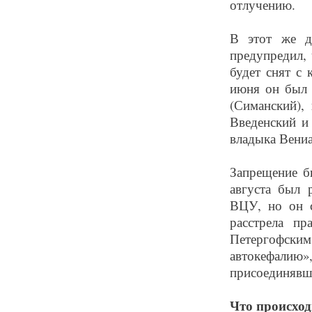
отлучению.
В этот же д
предупредил, 
будет снят с
июня он был 
(Симанский),
Введенский и 
владыка Вениа
Запрещение б
августа был 
ВЦУ, но он с
расстрела п
Петергофски
автокефали
присоединявш
Что происход