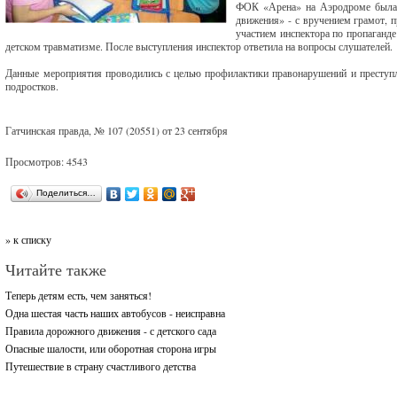
ФОК «Арена» на Аэродроме была о
движения» - с вручением грамот, п
участием инспектора по пропаганде
детском травматизме. После выступления инспектор ответила на вопросы слушателей.
Данные мероприятия проводились с целью профилактики правонарушений и преступл
подростков.
Гатчинская правда, № 107 (20551) от 23 сентября
Просмотров: 4543
Поделиться…
» к списку
Читайте также
Теперь детям есть, чем заняться!
Одна шестая часть наших автобусов - неисправна
Правила дорожного движения - с детского сада
Опасные шалости, или оборотная сторона игры
Путешествие в страну счастливого детства