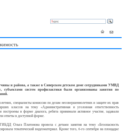
жимость
атчины и района, а также в Сиверском детском доме сотрудниками УМВД
у, субъектами систем профилактики были организованы занятия по
аний.
летних, специалисты комиссии по делам несовершеннолетних и защите их прав
арших классов на тему «Административная и уголовная ответственность
и построены в форме диалога, ребята принимали активное участие, задавали
ли ответы в доступной форме.
 ГИБДД Ольга Платонова провела с детьми занятия на тему «Безопасность
ировала тематический видеоматериал. Кроме того, 6-го сентября на площадке