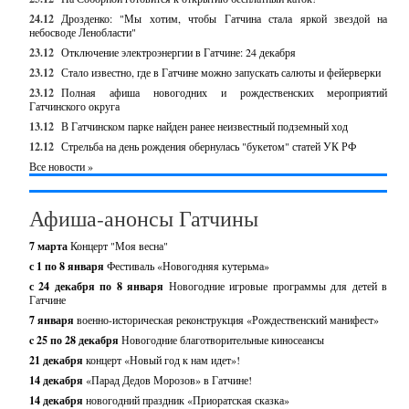
24.12
Дрозденко: "Мы хотим, чтобы Гатчина стала яркой звездой на
небосводе Ленобласти"
23.12
Отключение электроэнергии в Гатчине: 24 декабря
23.12
Стало известно, где в Гатчине можно запускать салюты и фейерверки
23.12
Полная афиша новогодних и рождественских мероприятий
Гатчинского округа
13.12
В Гатчинском парке найден ранее неизвестный подземный ход
12.12
Стрельба на день рождения обернулась "букетом" статей УК РФ
Все новости »
Афиша-анонсы Гатчины
7 марта
Концерт "Моя весна"
с 1 по 8 января
Фестиваль «Новогодняя кутерьма»
с 24 декабря по 8 января
Новогодние игровые программы для детей в
Гатчине
7 января
военно-историческая реконструкция «Рождественский манифест»
c 25 по 28 декабря
Новогодние благотворительные киносеансы
21 декабря
концерт «Новый год к нам идет»!
14 декабря
«Парад Дедов Морозов» в Гатчине!
14 декабря
новогодний праздник «Приоратская сказка»