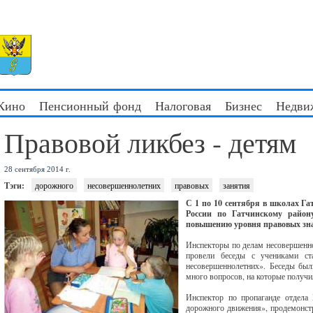
 Кино
Пенсионный фонд
Налоговая
Бизнес
Недви
Правовой ликбез - детям
28 сентября 2014 г.
Тэги:
дорожного
несовершеннолетних
правовых
занятия
С 1 по 10 сентября в школах Г
России по Гатчинскому район
повышению уровня правовых зн
Инспекторы по делам несовершенно
провели беседы с учениками ст
несовершеннолетних». Беседы был
много вопросов, на которые получи
Инспектор по пропаганде отдела
дорожного движения», продемонстр