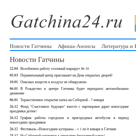
Новости Гатчины
Афиша-Анонсы
Литература и
Новости Гатчины
22.04
Возобновил работу сезонный маршрут № 10
05.03
Перинатальный центр приглашает на День открытых дверей!
10.01
Опасных веществ в воздухе не обнаружено
06.01
В Рождество в центре Гатчины будет перекрыто автомобильное
движение
06.01
Торжественное открытие катка на Соборной - 7 января
26.12
Фонд "Счастливое будущее" вместе с партнерами дарят новогодние
праздники детям!
26.12
График работы городских и пригородных автобусов в период
новогодних праздников
26.12
Фестиваль «Новогодняя кутерьма» - с 1 по 8 января в Гатчине
25.12
На Соборной готовится к открытию бесплатный каток!