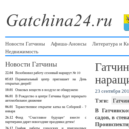
Новости Гатчины
Афиша-Анонсы
Литература и К
Недвижимость
Гатчин
Новости Гатчины
22.04
Возобновил работу сезонный маршрут № 10
наращи
05.03
Перинатальный центр приглашает на День
открытых дверей!
10.01
Опасных веществ в воздухе не обнаружено
23 сентября 201
06.01
В Рождество в центре Гатчины будет перекрыто
Тэги:
Гатчин
автомобильное движение
06.01
Торжественное открытие катка на Соборной - 7
В Гатчинско
января
садов, в стен
26.12
Фонд "Счастливое будущее" вместе с
партнерами дарят новогодние праздники детям!
Проинспек
26.12
График работы городских и пригородных