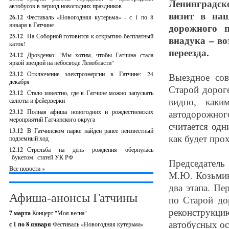
Ленинградско
автобусов в период новогодних праздников
визит в наш
26.12
Фестиваль «Новогодняя кутерьма» - с 1 по 8
января в Гатчине
дорожного п
25.12
На Соборной готовится к открытию бесплатный
виадука – в
каток!
переезда.
24.12
Дрозденко: "Мы хотим, чтобы Гатчина стала
яркой звездой на небосводе Ленобласти"
23.12
Отключение электроэнергии в Гатчине: 24
Выездное сов
декабря
Старой дорог
23.12
Стало известно, где в Гатчине можно запускать
видно, каки
салюты и фейерверки
23.12
Полная афиша новогодних и рождественских
автодорожног
мероприятий Гатчинского округа
считается од
13.12
В Гатчинском парке найден ранее неизвестный
как будет про
подземный ход
12.12
Стрельба на день рождения обернулась
"букетом" статей УК РФ
Председатель
Все новости »
М.Ю. Козьмины
два этапа. Пе
Афиша-анонсы Гатчины
по Старой до
реконструкц
7 марта
Концерт "Моя весна"
автобусных ос
с 1 по 8 января
Фестиваль «Новогодняя кутерьма»