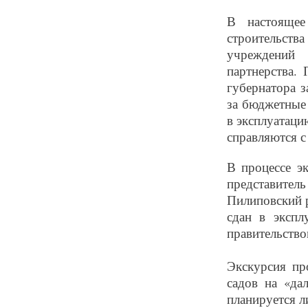
В настоящее
строительст
учреждений 
партнерства.
губернатора з
за бюджетные 
в эксплуатаци
справляются с 
В процессе э
представите
Пилиповский р
сдан в экспл
правительство
Экскурсия пр
садов на «да
планируется л