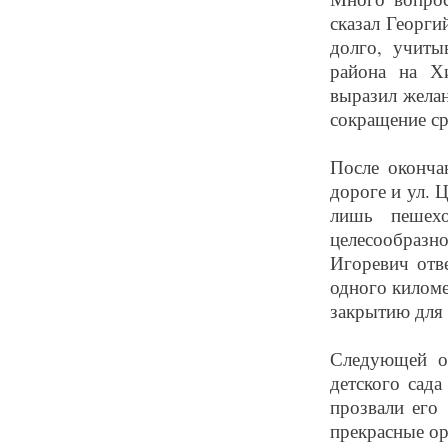
сказал Георги
долго, учиты
района на Хи
выразил жела
сокращение ср
После оконча
дороге и ул. 
лишь пешехо
целесообраз
Игоревич отв
одного киломе
закрытию для 
Следующей ос
детского сад
прозвали его
прекрасные о