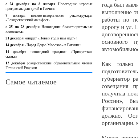
года был закл
с 24 декабря по 8 января
Новогодние игровые
программы для детей в Гатчине
выполнение э
7 января
военно-историческая реконструкция
работы по по
«Рождественский манифест»
дорогу и ул. 
c 25 по 28 декабря
Новогодние благотворительные
киносеансы
договоренно
21 декабря
концерт «Новый год к нам идет»!
основного п
14 декабря
«Парад Дедов Морозов» в Гатчине!
автомобильное
14 декабря
новогодний праздник «Приоратская
сказка»
Как только 
13 декабря
рождественские образовательные чтения
Гатчинской Епархии
подготовител
губернатор р
Самое читаемое
совещания п
получила пол
России», б
финансирован
должно. Ост
организации, 
Много вопрос